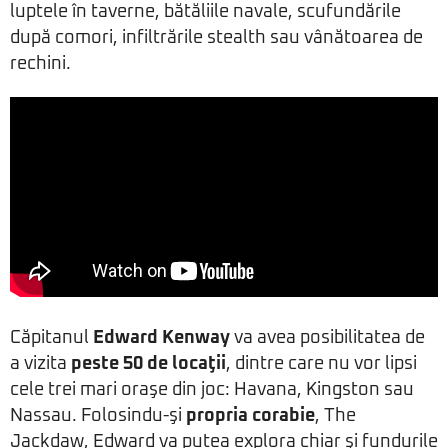
luptele în taverne, bătăliile navale, scufundările
după comori, infiltrările stealth sau vânătoarea de
rechini.
Căpitanul
Edward Kenway
va avea posibilitatea de
a vizita
peste 50 de locaţii
, dintre care nu vor lipsi
cele trei mari oraşe din joc: Havana, Kingston sau
Nassau. Folosindu-şi
propria corabie
, The
Jackdaw, Edward va putea explora chiar şi fundurile