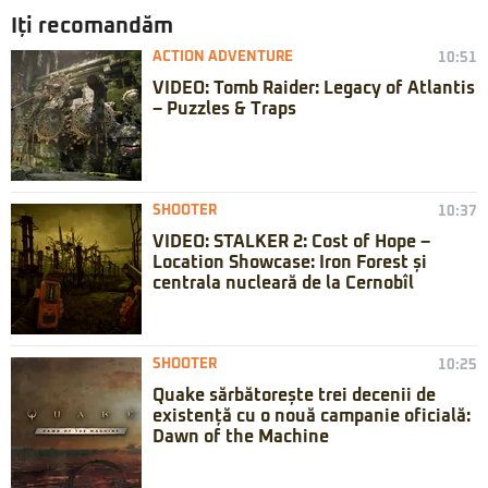
Iți recomandăm
ACTION ADVENTURE
10:51
VIDEO: Tomb Raider: Legacy of Atlantis
– Puzzles & Traps
SHOOTER
10:37
VIDEO: STALKER 2: Cost of Hope –
Location Showcase: Iron Forest și
centrala nucleară de la Cernobîl
SHOOTER
10:25
Quake sărbătorește trei decenii de
existență cu o nouă campanie oficială:
Dawn of the Machine