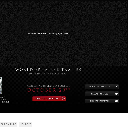
black flag
ubisoft