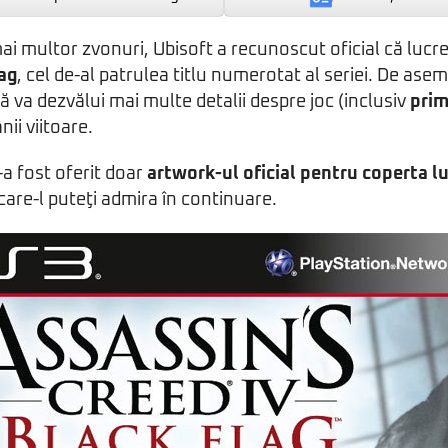
mai multor zvonuri, Ubisoft a recunoscut oficial că lucr
lag
, cel de-al patrulea titlu numerotat al seriei. De ase
ă va dezvălui mai multe detalii despre joc (inclusiv
prim
ii viitoare.
a fost oferit doar
artwork-ul oficial pentru coperta l
 care-l puteţi admira în continuare.