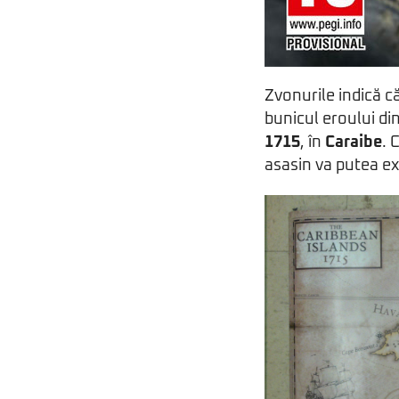
Zvonurile indică că
bunicul eroului di
1715
, în
Caraibe
. 
asasin va putea ex