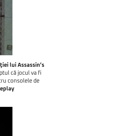
ţiei lui Assassin’s
tul că jocul va fi
tru consolele de
meplay