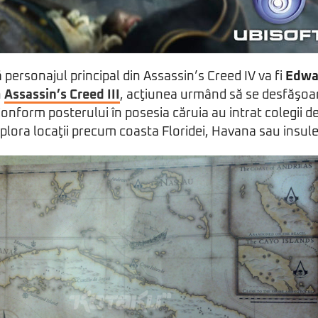
 personajul principal din Assassin’s Creed IV va fi
Edwa
n
Assassin’s Creed III
, acţiunea urmând să se desfăşoare
Conform posterului în posesia căruia au intrat colegii d
plora locaţii precum coasta Floridei, Havana sau insu