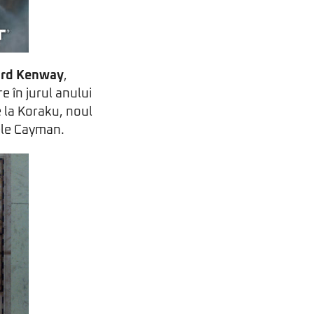
rd Kenway
,
 în jurul anului
e la Koraku, noul
lele Cayman.