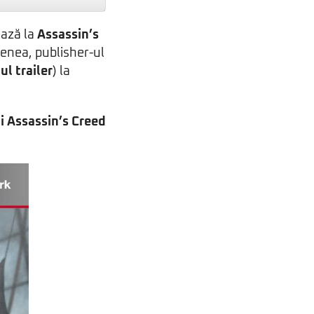
ează la
Assassin’s
menea, publisher-ul
ul trailer
) la
ui Assassin’s Creed