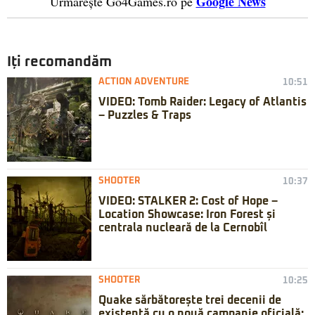
Google News
Urmărește Go4Games.ro pe
Iți recomandăm
ACTION ADVENTURE
10:51
VIDEO: Tomb Raider: Legacy of Atlantis
– Puzzles & Traps
SHOOTER
10:37
VIDEO: STALKER 2: Cost of Hope –
Location Showcase: Iron Forest și
centrala nucleară de la Cernobîl
SHOOTER
10:25
Quake sărbătorește trei decenii de
existență cu o nouă campanie oficială: