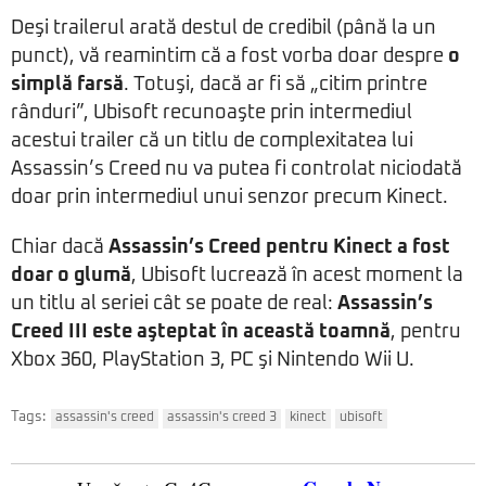
Deşi trailerul arată destul de credibil (până la un
punct), vă reamintim că a fost vorba doar despre
o
simplă farsă
. Totuşi, dacă ar fi să „citim printre
rânduri”, Ubisoft recunoaşte prin intermediul
acestui trailer că un titlu de complexitatea lui
Assassin’s Creed nu va putea fi controlat niciodată
doar prin intermediul unui senzor precum Kinect.
Chiar dacă
Assassin’s Creed pentru Kinect a fost
doar o glumă
, Ubisoft lucrează în acest moment la
un titlu al seriei cât se poate de real:
Assassin’s
Creed III
este aşteptat în această toamnă
, pentru
Xbox 360, PlayStation 3, PC şi Nintendo Wii U.
Tags:
assassin's creed
assassin's creed 3
kinect
ubisoft