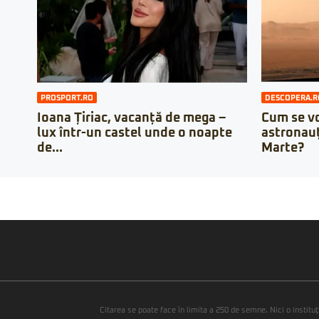
PROSPORT.RO
DESCOPERA.R
Ioana Țiriac, vacanță de mega –
Cum se vo
lux într-un castel unde o noapte
astronauț
de...
Marte?
Citarea se poate face în limita a 250 de semne. Nici o instituţ