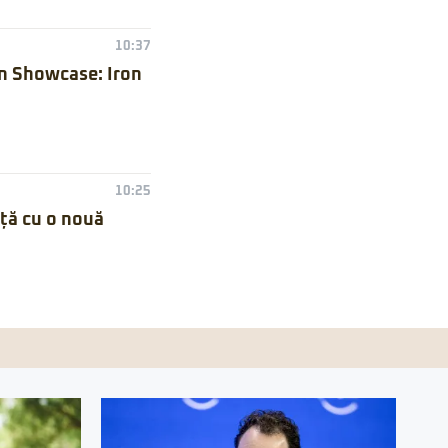
10:37
n Showcase: Iron
10:25
nță cu o nouă