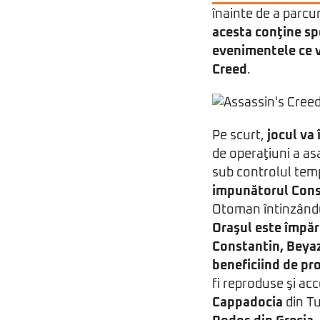
înainte de a parcu
acesta conţine spo
evenimentele ce vo
Creed
.
Pe scurt,
jocul va
de operaţiuni a asa
sub controlul temp
impunătorul Cons
Otoman întinzându
Oraşul este împărţ
Constantin, Beyazi
beneficiind de pro
fi reproduse şi acce
Cappadocia
din Tu