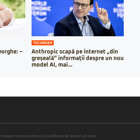
TECHRIDER
orghe: –
Anthropic scapă pe internet „din
greșeală” informații despre un nou
model AI, mai...
integral scrierile publicistice purtătoare de Drepturi de Autor.