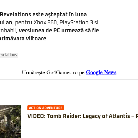
 Revelations este aşteptat în luna
ui an
, pentru Xbox 360, PlayStation 3 şi
robabil,
versiunea de PC urmează să fie
rimăvara viitoare
.
evelations
Google News
Urmărește Go4Games.ro pe
ACTION ADVENTURE
VIDEO: Tomb Raider: Legacy of Atlantis – 