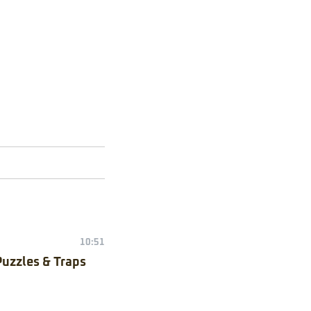
10:51
Puzzles & Traps