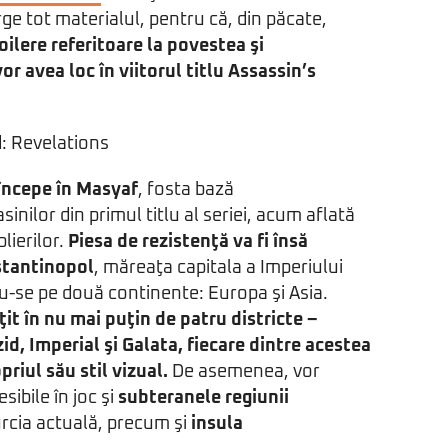
rge tot materialul, pentru că, din păcate,
ilere referitoare la povestea şi
r avea loc în viitorul titlu Assassin’s
 începe în Masyaf
, fosta bază
sinilor din primul titlu al seriei, acum aflată
lierilor.
Piesa de rezistenţă va fi însă
tantinopol
, măreaţa capitala a Imperiului
-se pe două continente: Europa şi Asia.
it în nu mai puţin de patru districte –
d, Imperial şi Galata, fiecare dintre acestea
priul său stil vizual.
De asemenea, vor
sibile în joc şi
subteranele regiunii
rcia actuală, precum şi
insula