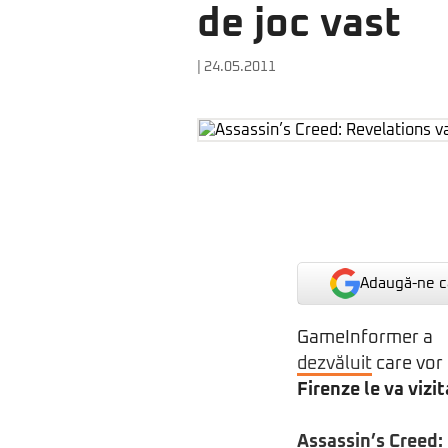
de joc vast
| 24.05.2011
Adaugă-ne ca
GameInformer a
dezvăluit
care vor 
Firenze le va vizi
Assassin’s Creed: