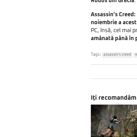
Rodos din Grecia
.
Assassin’s Creed:
noiembrie a acest
PC, însă, cel mai p
amânată până în p
Tags:
assassin's creed
r
Iți recomandăm