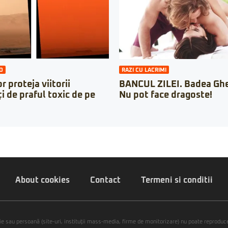
O
RAZI CU LACRIMI
r proteja viitorii
BANCUL ZILEI. Badea Ghe
i de praful toxic de pe
Nu pot face dragoste!
About cookies
Contact
Termeni si conditii
ie sau persoană (site-uri, instituţii mass-media, firme de monitorizare) nu poate reproduce 