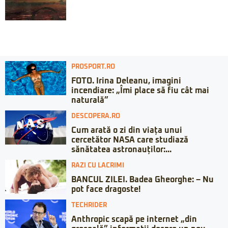
PROSPORT.RO
FOTO. Irina Deleanu, imagini
incendiare: „Îmi place să fiu cât mai
naturală”
DESCOPERA.RO
Cum arată o zi din viața unui
cercetător NASA care studiază
sănătatea astronauților:...
RAZI CU LACRIMI
BANCUL ZILEI. Badea Gheorghe: – Nu
pot face dragoste!
TECHRIDER
Anthropic scapă pe internet „din