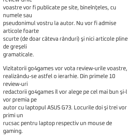
review-urile
voastre vor fi publicate pe site, bineînţeles, cu
numele sau
pseudonimul vostru la autor. Nu vor fi admise
articole foarte
scurte (de doar câteva rânduri) şi nici articole pline
de greşeli
gramaticale.
Vizitatorii go4games vor vota review-urile voastre,
realizându-se astfel o ierarhie. Din primele 10
review-uri
redactorii go4games îl vor alege pe cel mai bun şi-l
vor premia pe
autor cu laptopul ASUS G73. Locurile doi şi trei vor
primi un
rucsac pentru laptop respectiv un mouse de
gaming.