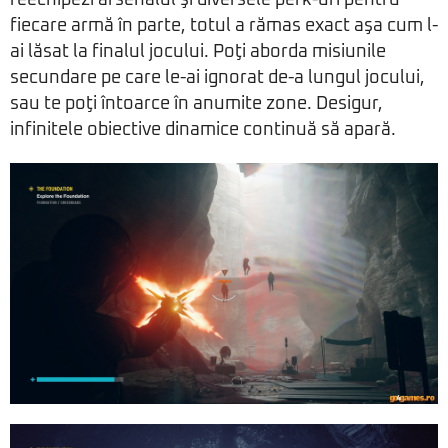
reechipezi arsenalul şi diversele perk-uri pentru
fiecare armă în parte, totul a rămas exact aşa cum l-
ai lăsat la finalul jocului. Poţi aborda misiunile
secundare pe care le-ai ignorat de-a lungul jocului,
sau te poţi întoarce în anumite zone. Desigur,
infinitele obiective dinamice continuă să apară.