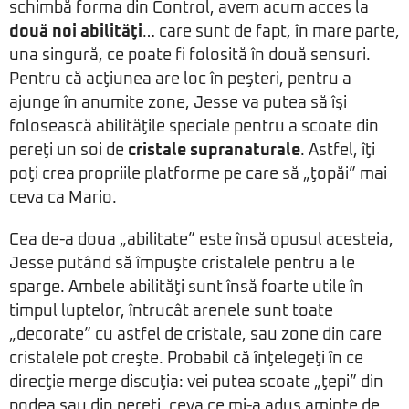
schimbă forma din Control, avem acum acces la
două noi abilităţi
… care sunt de fapt, în mare parte,
una singură, ce poate fi folosită în două sensuri.
Pentru că acţiunea are loc în peşteri, pentru a
ajunge în anumite zone, Jesse va putea să îşi
folosească abilităţile speciale pentru a scoate din
pereţi un soi de
cristale supranaturale
. Astfel, îţi
poţi crea propriile platforme pe care să „ţopăi” mai
ceva ca Mario.
Cea de-a doua „abilitate” este însă opusul acesteia,
Jesse putând să împuşte cristalele pentru a le
sparge. Ambele abilităţi sunt însă foarte utile în
timpul luptelor, întrucât arenele sunt toate
„decorate” cu astfel de cristale, sau zone din care
cristalele pot creşte. Probabil că înţelegeţi în ce
direcţie merge discuţia: vei putea scoate „ţepi” din
podea sau din pereţi, ceva ce mi-a adus aminte de