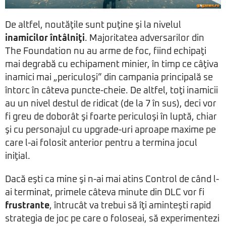
De altfel, noutăţile sunt puţine şi la nivelul
inamicilor întâlniţi
. Majoritatea adversarilor din
The Foundation nu au arme de foc, fiind echipaţi
mai degrabă cu echipament minier, în timp ce câţiva
inamici mai „periculoşi” din campania principală se
întorc în câteva puncte-cheie. De altfel, toţi inamicii
au un nivel destul de ridicat (de la 7 în sus), deci vor
fi greu de doborât şi foarte periculoşi în luptă, chiar
şi cu personajul cu upgrade-uri aproape maxime pe
care l-ai folosit anterior pentru a termina jocul
iniţial.
Dacă eşti ca mine şi n-ai mai atins Control de când l-
ai terminat, primele câteva minute din DLC vor fi
frustrante
, întrucât va trebui să îţi aminteşti rapid
strategia de joc pe care o foloseai, să experimentezi