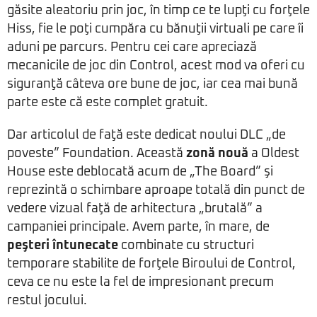
găsite aleatoriu prin joc, în timp ce te lupţi cu forţele
Hiss, fie le poţi cumpăra cu bănuţii virtuali pe care îi
aduni pe parcurs. Pentru cei care apreciază
mecanicile de joc din Control, acest mod va oferi cu
siguranţă câteva ore bune de joc, iar cea mai bună
parte este că este complet gratuit.
Dar articolul de faţă este dedicat noului DLC „de
poveste” Foundation. Această
zonă nouă
a Oldest
House este deblocată acum de „The Board” şi
reprezintă o schimbare aproape totală din punct de
vedere vizual faţă de arhitectura „brutală” a
campaniei principale. Avem parte, în mare, de
peşteri întunecate
combinate cu structuri
temporare stabilite de forţele Biroului de Control,
ceva ce nu este la fel de impresionant precum
restul jocului.