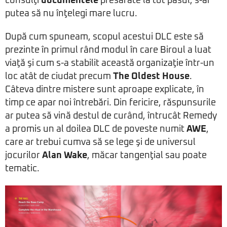
consulţi
documentele
presărate la tot pasul, s-ar
putea să nu înţelegi mare lucru.
După cum spuneam, scopul acestui DLC este să
prezinte în primul rând modul în care Biroul a luat
viaţă şi cum s-a stabilit această organizaţie într-un
loc atât de ciudat precum
The Oldest House
.
Câteva dintre mistere sunt aproape explicate, în
timp ce apar noi întrebări. Din fericire, răspunsurile
ar putea să vină destul de curând, întrucât Remedy
a promis un al doilea DLC de poveste numit
AWE
,
care ar trebui cumva să se lege şi de universul
jocurilor
Alan Wake
, măcar tangenţial sau poate
tematic.