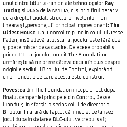
unul dintre titlurile-fanion ale tehnologiilor
Ray
Tracing
şi
DLSS
de la NVIDIA, ci şi prin firul narativ
de-a dreptul ciudat, structura nivelurilor non-
lineară şi „personajul” principal impresionant:
The
Oldest House
. Da, Control te pune în rolul lui Jesse
Faden, însă adevăratul star al jocului este fără doar
şi poate misterioasa clădire. De aceea probabil şi
primul DLC al jocului, numit
The Foundation
,
urmăreşte să ne ofere câteva detalii în plus despre
originile sediului Biroului de Control, explorând
chiar fundaţia pe care acesta este construit.
Povestea
din The Foundation începe direct după
finalul campaniei principale din Control, Jesse
luându-şi în sfârşit în serios rolul de director al
Biroului. În afară de faptul că, imediat ce lansezi
jocul după instalarea DLC-ului, va trebui să îţi