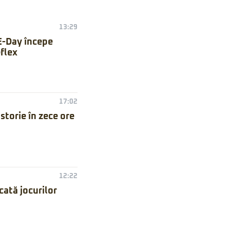
13:29
E-Day începe
flex
17:02
torie în zece ore
12:22
ată jocurilor