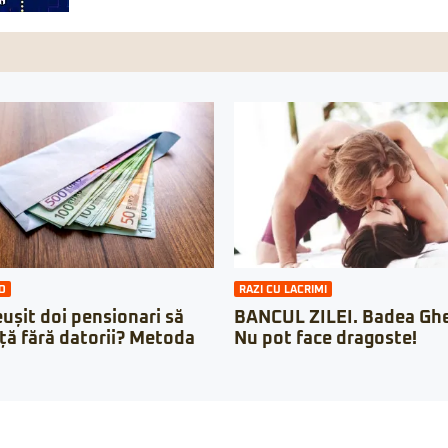
O
RAZI CU LACRIMI
ușit doi pensionari să
BANCUL ZILEI. Badea Ghe
ață fără datorii? Metoda
Nu pot face dragoste!