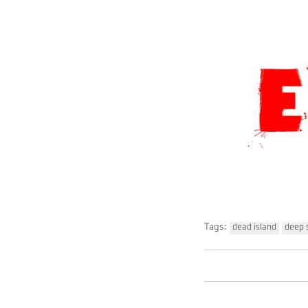
Tags:
dead island
deep s