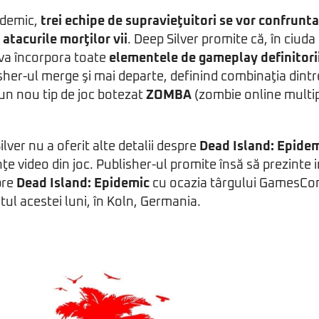
idemic,
trei echipe de supravieţuitori se vor confrunta
 atacurile morţilor vii
. Deep Silver promite că, în ciuda
 va încorpora toate
elementele de gameplay definitori
isher-ul merge şi mai departe, definind combinaţia dint
un nou tip de joc botezat
ZOMBA
(zombie online multip
lver nu a oferit alte detalii despre
Dead Island: Epide
ţe video din joc. Publisher-ul promite însă să prezinte 
pre
Dead Island: Epidemic
cu ocazia târgului GamesCom
tul acestei luni, în Koln, Germania.