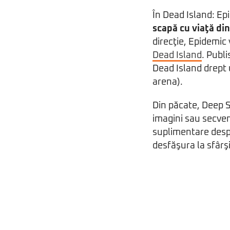
În Dead Island: Ep
scapă cu viaţă din
direcţie, Epidemic
Dead Island
. Publ
Dead Island drept 
arena).
Din păcate, Deep Si
imagini sau secven
suplimentare des
desfăşura la sfârşi