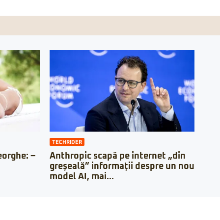
TECHRIDER
orghe: –
Anthropic scapă pe internet „din
greșeală” informații despre un nou
model AI, mai...