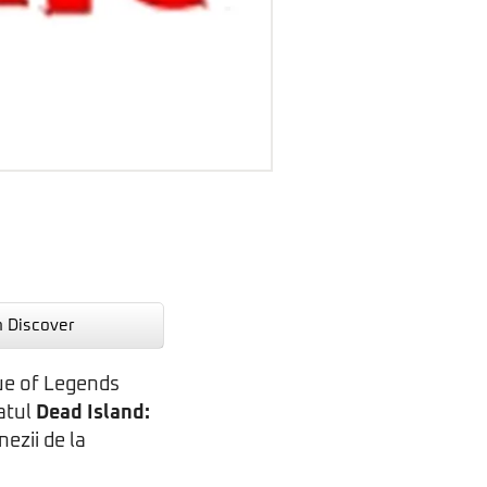
n Discover
ue of Legends
ţatul
Dead Island:
nezii de la