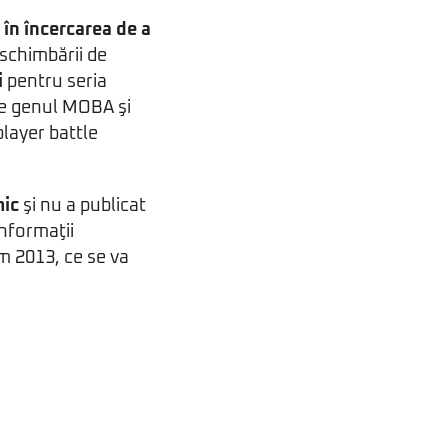
 în încercarea de a
 schimbării de
i
pentru seria
re genul MOBA şi
layer battle
mic
şi nu a publicat
informaţii
 2013, ce se va