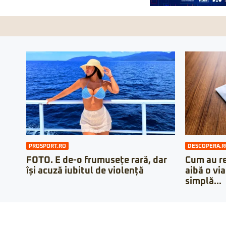
PROSPORT.RO
DESCOPERA.R
FOTO. E de-o frumusețe rară, dar
Cum au re
își acuză iubitul de violență
aibă o vi
simplă...