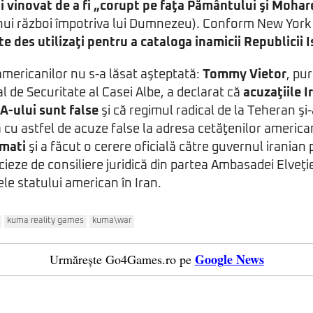
i vinovat de a fi „corupt pe faţa Pământului şi Moha
nui război împotriva lui Dumnezeu). Conform New Yor
e des utilizaţi pentru a cataloga inamicii Republicii 
 americanilor nu s-a lăsat aşteptată:
Tommy Vietor
, pu
l de Securitate al Casei Albe, a declarat că
acuzaţiile I
IA-ului sunt false
şi că regimul radical de la Teheran şi
a cu astfel de acuze false la adresa cetăţenilor america
kmati
şi a făcut o cerere oficială către guvernul iranian 
ieze de consiliere juridică din partea Ambasadei Elveţiei
ele statului american în Iran.
kuma reality games
kuma\war
Google News
Urmărește Go4Games.ro pe