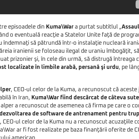
tre episoadele din
Kuma\War
a purtat subtitlul „
Assaul
ând o eventuală reacţie a Statelor Unite faţă de progr
au îndemnaţi să pătrundă într-o instalaţie nucleară iran
eia iranienii se foloseau ilegal de uraniu îmbogăţit, să
at prizonier şi, în cele din urmă, să distrugă întreaga 
ost localizate în limbile arabă, persană şi urdu
, pe lâ
lper
, CEO-ul celor de la Kuma, a recunoscut că aceste j
bilă în Iran,
Kuma\War fiind descărcat de câteva sute 
Halper a recunoscut de asemenea că firma pe care o c
 dezvoltarea de software de antrenament pentru tru
i, CEO-ul celor de la Kuma nu a recunoscut acuzaţiile 
a\War ar fi fost realizate pe baza finanţării oferite de C
tului american.