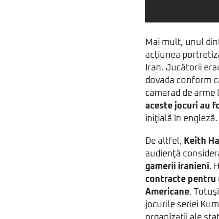
Mai mult, unul din
acţiunea portretiz
Iran. Jucătorii er
dovada conform căr
camarad de arme lu
aceste jocuri au f
iniţială în engleză.
De altfel,
Keith Ha
audienţă considera
gamerii iranieni
. 
contracte pentru
Americane
. Totuş
jocurile seriei Kum
organizaţii ale sta