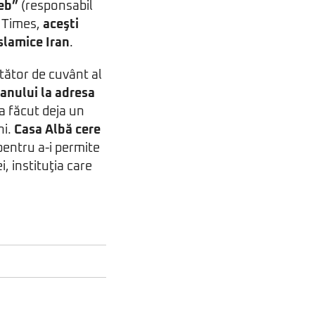
reb”
(responsabil
k Times,
aceşti
Islamice Iran
.
rtător de cuvânt al
ranului la adresa
-a făcut deja un
ni.
Casa Albă cere
pentru a-i permite
, instituţia care