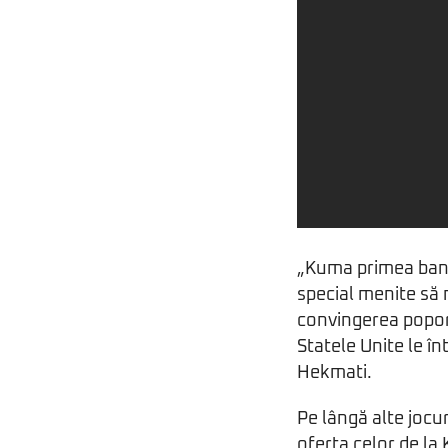
„Kuma primea bani d
special menite să 
convingerea poporul
Statele Unite le înt
Hekmati.
Pe lângă alte jocu
oferta celor de la