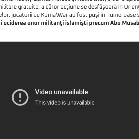
litare gratuite, a căror acţiune se desfăşoară în Orient
lor, jucătorii de Kuma\War au fost puşi în numeroase si
şi uciderea unor militanţi islamişti precum Abu Musa