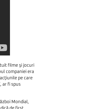
it filme şi jocuri
ivul companiei era
 acţiunile pe care
, ar fi spus
Război Mondial,
odică de first