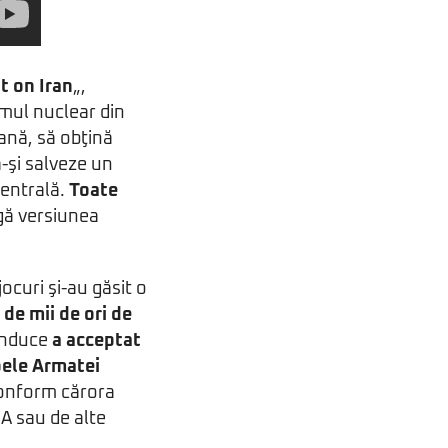
t on Iran
„,
amul nuclear din
iană, să obţină
-şi salveze un
centrală.
Toate
ngă versiunea
ocuri şi-au găsit o
de mii de ori de
onduce
a acceptat
pele Armatei
conform cărora
IA sau de alte