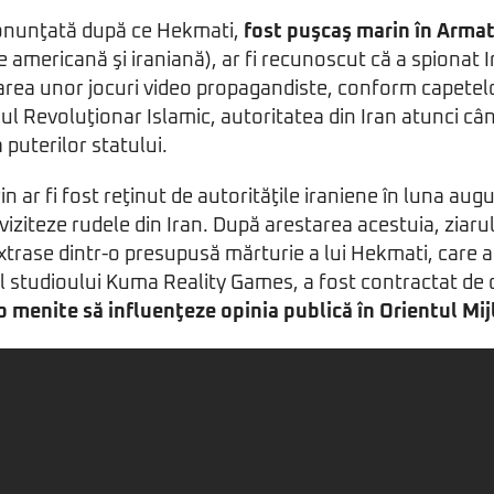
ronunţată după ce Hekmati,
fost puşcaş marin în Armat
 americană şi iraniană), ar fi recunoscut că a spionat Ir
tarea unor jocuri video propagandiste, conform capetel
lul Revoluţionar Islamic, autoritatea din Iran atunci câ
 puterilor statului.
 ar fi fost reţinut de autorităţile iraniene în luna augu
viziteze rudele din Iran. După arestarea acestuia, ziaru
xtrase dintr-o presupusă mărturie a lui Hekmati, care ar
 studioului Kuma Reality Games, a fost contractat de 
o menite să influenţeze opinia publică în Orientul Mij