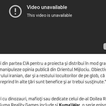
in partea CIA pentru a proiecta şi distribui în mod gratu
manipuleze opinia publică din Orientul Mijlociu. Obiect
ui iranian, dar şi a restului locuitorilor de pe glob, că
reprind în alte ţări sunt benefice şi ar trebui susţinute.”
ri cu dinozauri, mafioţi sau dedicate celui de-al Doilea 
 Kuma Reality Games include şi
Kuma\War
, o serie epis