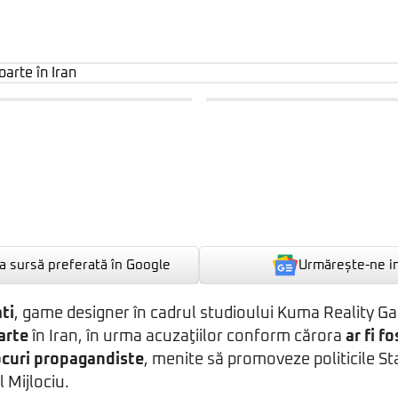
Urmărește-ne i
 sursă preferată în Google
ti
, game designer în cadrul studioului Kuma Reality Ga
arte
în Iran, în urma acuzaţiilor conform cărora
ar fi f
jocuri propagandiste
, menite să promoveze politicile St
l Mijlociu.