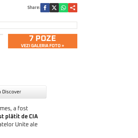
Share:
7 POZE
VEZI GALERIA FOTO »
n Discover
mes, a fost
ost plătit de CIA
atelor Unite ale