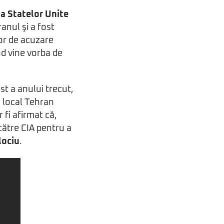
a Statelor Unite
anul şi a fost
or de acuzare
nd vine vorba de
st a anului trecut,
l local Tehran
 fi afirmat că,
către CIA pentru a
lociu
.