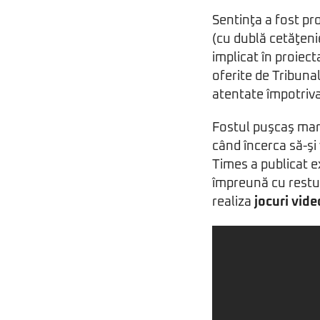
Sentinţa a fost p
(cu dublă cetăţenie
implicat în proiec
oferite de Tribuna
atentate împotriva
Fostul puşcaş marin
când încerca să-şi 
Times a publicat e
împreună cu restul
realiza
jocuri vide