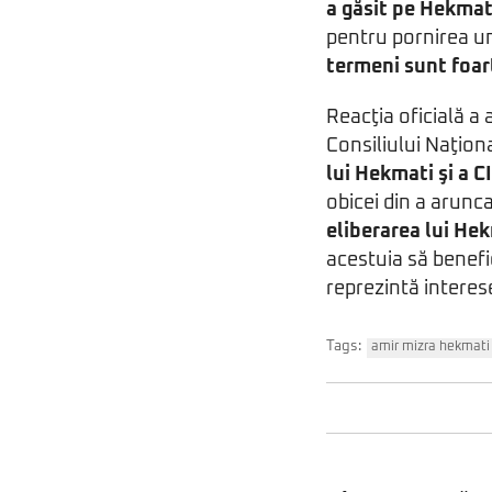
a găsit pe Hekmat
pentru pornirea u
termeni sunt foart
Reacţia oficială a
Consiliului Naţiona
lui Hekmati şi a C
obicei din a arunc
eliberarea lui He
acestuia să benefic
reprezintă interes
Tags:
amir mizra hekmati