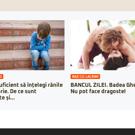
O
RAZI CU LACRIMI
ficient să înțelegi rănile
BANCUL ZILEI. Badea Ghe
rie. De ce sunt
Nu pot face dragoste!
e și...