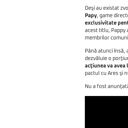
Deşi au existat zv
Papy
, game direct
exclusivitate pen
acest titlu, Pappy 
membrilor comunit
Până atunci însă, 
dezvăluie o porţiun
acţiunea va avea l
pactul cu Ares şi
Nu a fost anunţat