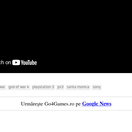
war
god of war 4
playstation 3
ps3
santa monica
sony
Google News
Urmărește Go4Games.ro pe