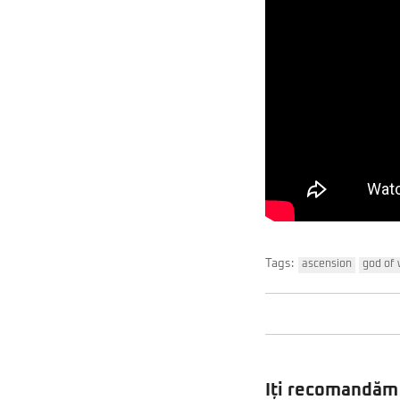
Tags:
ascension
god of 
Iți recomandăm