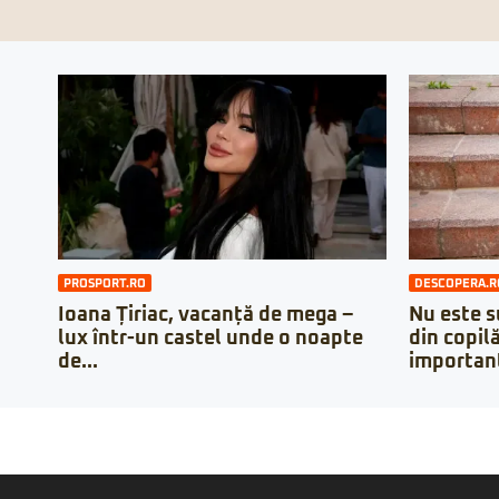
PROSPORT.RO
DESCOPERA.R
Ioana Țiriac, vacanță de mega –
Nu este su
lux într-un castel unde o noapte
din copilă
de...
important