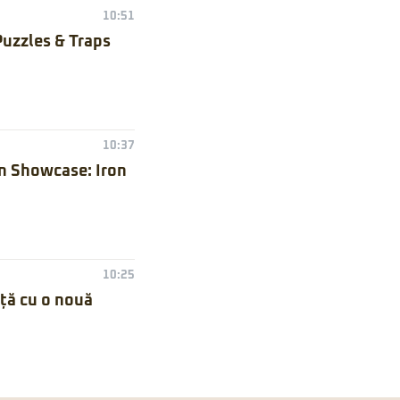
10:51
Puzzles & Traps
10:37
n Showcase: Iron
10:25
nță cu o nouă