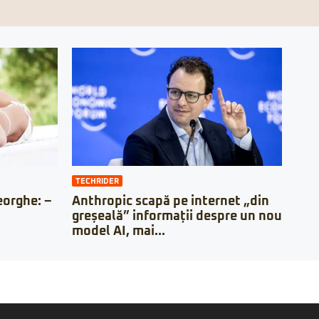
TECHRIDER
orghe: –
Anthropic scapă pe internet „din
greșeală” informații despre un nou
model AI, mai...