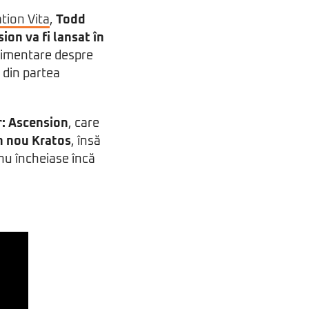
tion Vita
,
Todd
ion va fi lansat în
plimentare despre
e din partea
r: Ascension
, care
in nou Kratos
, însă
nu încheiase încă