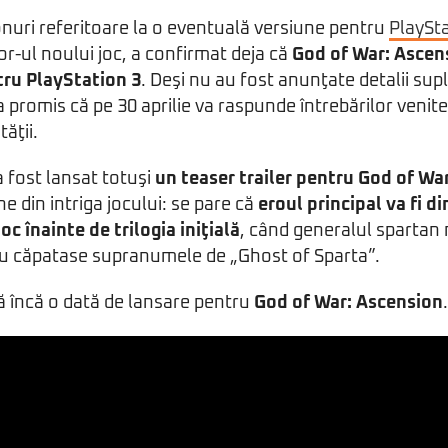
onuri referitoare la o eventuală versiune pentru
PlaySta
or-ul noului joc, a confirmat deja că
God of War: Ascens
tru PlayStation 3
. Deşi nu au fost anunţate detalii su
a promis că pe 30 aprilie va raspunde întrebărilor venit
ăţii.
a fost lansat totuşi
un teaser trailer pentru God of Wa
e din intriga jocului: se pare că
eroul principal va fi d
oc înainte de trilogia iniţială
, când generalul spartan 
 nu căpatase supranumele de „Ghost of Sparta”.
ă încă o dată de lansare pentru
God of War: Ascension
.