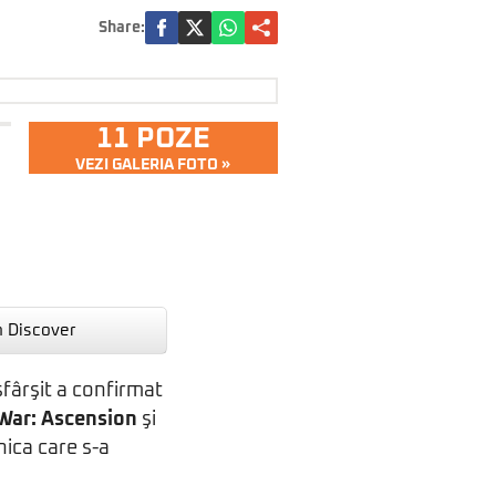
Share:
11 POZE
VEZI GALERIA FOTO »
n Discover
sfârşit a confirmat
War: Ascension
şi
nica care s-a