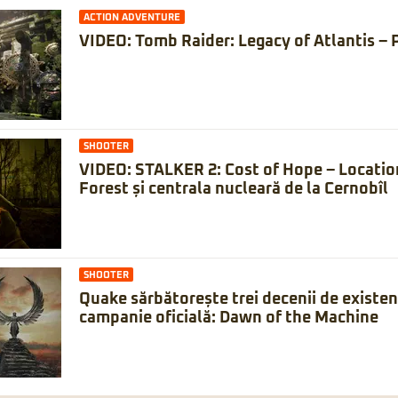
ACTION ADVENTURE
VIDEO: Tomb Raider: Legacy of Atlantis – 
SHOOTER
VIDEO: STALKER 2: Cost of Hope – Locatio
Forest și centrala nucleară de la Cernobîl
SHOOTER
Quake sărbătorește trei decenii de existe
campanie oficială: Dawn of the Machine