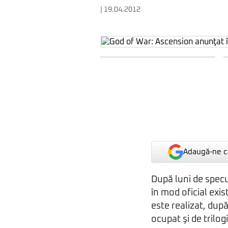
| 19.04.2012
Adaugă-ne ca
După luni de specu
în mod oficial exi
este realizat, dup
ocupat şi de trilogi