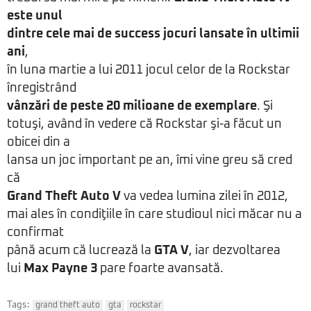
este unul
dintre cele mai de success jocuri lansate în ultimii
ani
,
în luna martie a lui 2011 jocul celor de la Rockstar
înregistrând
vânzări de peste 20 milioane de exemplare
. Şi
totuşi, având în vedere că Rockstar şi-a făcut un
obicei din a
lansa un joc important pe an, îmi vine greu să cred
că
Grand Theft Auto V
va vedea lumina zilei în 2012,
mai ales în condiţiile în care studioul nici măcar nu a
confirmat
până acum că lucrează la
GTA V
, iar dezvoltarea
lui
Max Payne 3
pare foarte avansată.
Tags:
grand theft auto
gta
rockstar