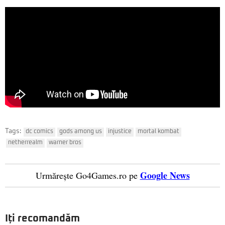
Tags:
dc comics
gods among us
injustice
mortal kombat
netherrealm
warner bros
Google News
Urmărește Go4Games.ro pe
Iți recomandăm