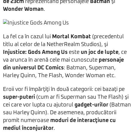
de 23cm
reprezentând personajele
Batman
şi
Wonder Woman
.
La fel ca în cazul lui
Mortal Kombat
(precedentul
titlu al celor de la NetherRealm Studios), şi
Injustice: Gods Among Us
este
un joc de lupte
, ce
va arunca în arenă cele mai cunoscute
personaje
din universul DC Comics
: Batman, Superman,
Harley Quinn, The Flash, Wonder Woman etc.
Eroii vor fi împărţiţi în două categorii: cei bazaţi pe
super-puteri
(cum ar fi Superman sau The Flash) şi
cei care vor lupta cu ajutorul
gadget-urilor
(Batman
sau Harley Quinn). De asemenea, producătorii
promit numeroase
moduri de interacţiune cu
mediul înconjurător
.