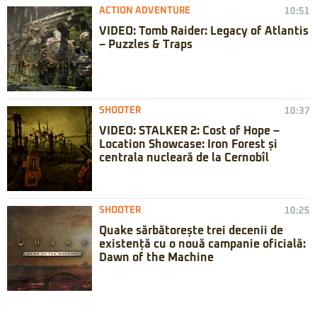
ACTION ADVENTURE
10:51
VIDEO: Tomb Raider: Legacy of Atlantis
– Puzzles & Traps
SHOOTER
10:37
VIDEO: STALKER 2: Cost of Hope –
Location Showcase: Iron Forest și
centrala nucleară de la Cernobîl
SHOOTER
10:25
Quake sărbătorește trei decenii de
existență cu o nouă campanie oficială:
Dawn of the Machine