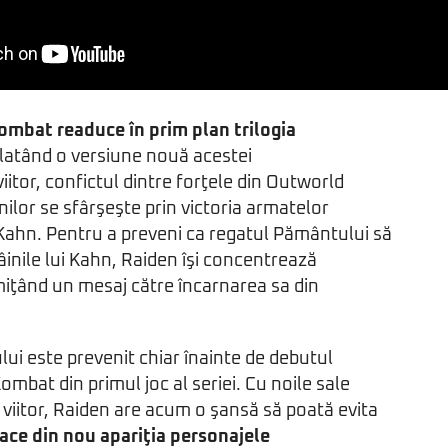
ombat readuce în prim plan trilogia
elatând o versiune nouă acestei
 viitor, confictul dintre forţele din Outworld
ilor se sfârşeşte prin victoria armatelor
Kahn. Pentru a preveni ca regatul Pământului să
âinile lui Kahn, Raiden îşi concentrează
imiţând un mesaj către încarnarea sa din
lui este prevenit chiar înainte de debutul
ombat din primul joc al seriei. Cu noile sale
viitor, Raiden are acum o şansă să poată evita
 face din nou apariţia personajele