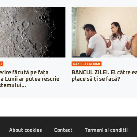
O
RAZI CU LACRIMI
rire făcută pe fața
BANCUL ZILEI. El către ea:
a Lunii ar putea rescrie
place să ți se facă?
stemului...
About cookies
Contact
Termeni si conditii