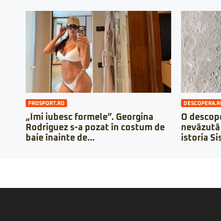
PROSPORT.RO
DESCOPERA.R
„Îmi iubesc formele”. Georgina
O descope
Rodriguez s-a pozat în costum de
nevăzută 
baie înainte de...
istoria Si