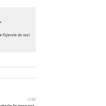
v
e fişierele de voci
17:02