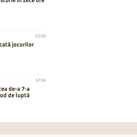
torie în zece ore
12:22
ată jocurilor
12:04
cea de-a 7-a
mod de luptă