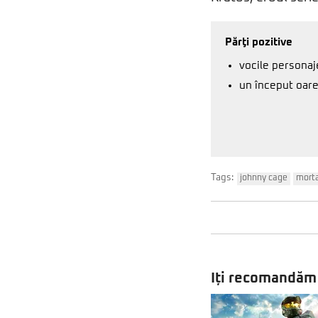
Părţi pozitive
vocile personaj
un început oar
Tags:
johnny cage
mort
Iți recomandăm