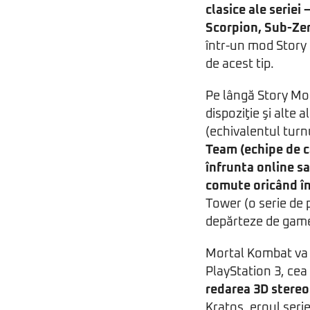
clasice ale seriei
Scorpion, Sub-Zer
într-un mod Story 
de acest tip.
Pe lângă Story Mod
dispoziţie şi alte 
(echivalentul turnu
Team
(echipe de c
înfrunta online sa
comute oricând în
Tower (o serie de p
depărteze de game
Mortal Kombat va f
PlayStation 3, ce
redarea 3D stere
Kratos, eroul seri