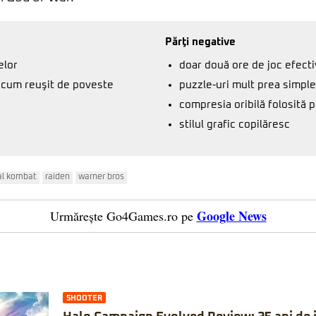
Părţi negative
elor
doar două ore de joc efecti
ecum reuşit de poveste
puzzle-uri mult prea simple
compresia oribilă folosită p
stilul grafic copilăresc
al kombat
raiden
warner bros
Google News
Urmărește Go4Games.ro pe
SHOOTER