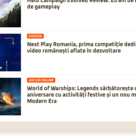
Halo Campaign Evolved Review: 25 ani de is
de gameplay
DIVERSE
Next Play Romania, prima competiție dedic
video românești aflate în dezvoltare
JOCURI ONLINE
World of Warships: Legends sărbătorește 
aniversare cu activități festive și un nou 
Modern Era