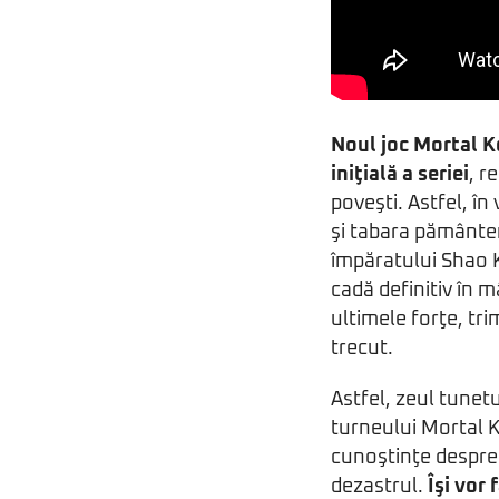
Noul joc Mortal K
iniţială a seriei
, r
poveşti. Astfel, în
şi tabara pământen
împăratului Shao 
cadă definitiv în m
ultimele forţe, tr
trecut.
Astfel, zeul tunetu
turneului Mortal K
cunoştinţe despre 
dezastrul.
Îşi vor