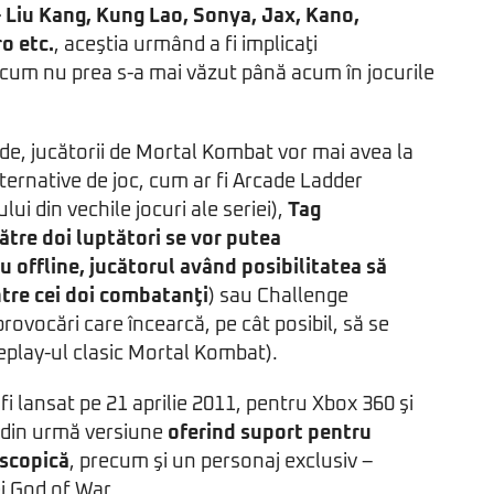
 – Liu Kang, Kung Lao, Sonya, Jax, Kano,
o etc.
, aceştia urmând a fi implicaţi
cum nu prea s-a mai văzut până acum în jocurile
e, jucătorii de Mortal Kombat vor mai avea la
alternative de joc, cum ar fi Arcade Ladder
lui din vechile jocuri ale seriei),
Tag
ătre doi luptători se vor putea
u offline, jucătorul având posibilitatea să
tre cei doi combatanţi
) sau Challenge
rovocări care încearcă, pe cât posibil, să se
play-ul clasic Mortal Kombat).
i lansat pe 21 aprilie 2011, pentru Xbox 360 şi
a din urmă versiune
oferind suport pentru
oscopică
, precum şi un personaj exclusiv –
ei God of War.