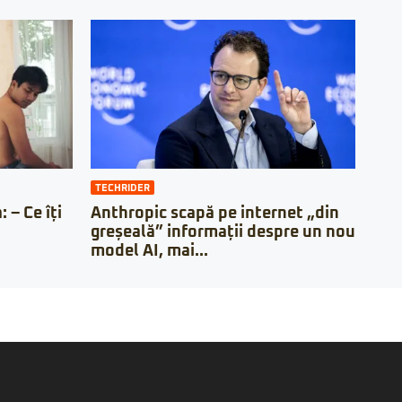
TECHRIDER
 – Ce îți
Anthropic scapă pe internet „din
greșeală” informații despre un nou
model AI, mai...