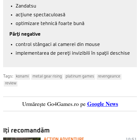
Zandatsu
acţiune spectaculoasă
optimizare tehnică foarte bună
Părţi negative
control stângaci al camerei din mouse
implementarea de pereţi invizibili în spaţii deschise
Tags:
konami
metal gear rising
platinum games
revengeance
review
Google News
Urmărește Go4Games.ro pe
Iți recomandăm
ACTION ADVENTURE
10:51