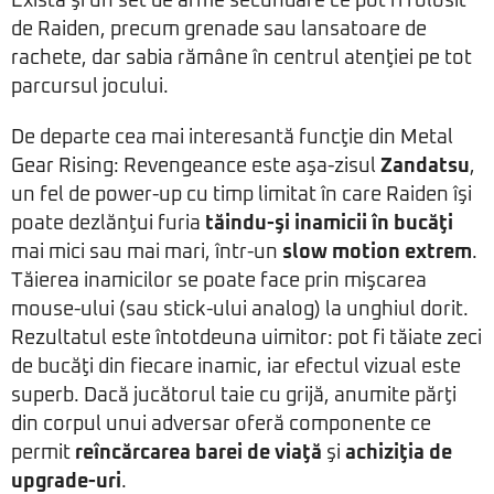
Există şi un set de arme secundare ce pot fi folosit
de Raiden, precum grenade sau lansatoare de
rachete, dar sabia rămâne în centrul atenţiei pe tot
parcursul jocului.
De departe cea mai interesantă funcţie din Metal
Gear Rising: Revengeance este aşa-zisul
Zandatsu
,
un fel de power-up cu timp limitat în care Raiden îşi
poate dezlănţui furia
tăindu-şi inamicii în bucăţi
mai mici sau mai mari, într-un
slow motion extrem
.
Tăierea inamicilor se poate face prin mişcarea
mouse-ului (sau stick-ului analog) la unghiul dorit.
Rezultatul este întotdeuna uimitor: pot fi tăiate zeci
de bucăţi din fiecare inamic, iar efectul vizual este
superb. Dacă jucătorul taie cu grijă, anumite părţi
din corpul unui adversar oferă componente ce
permit
reîncărcarea barei de viaţă
şi
achiziţia de
upgrade-uri
.