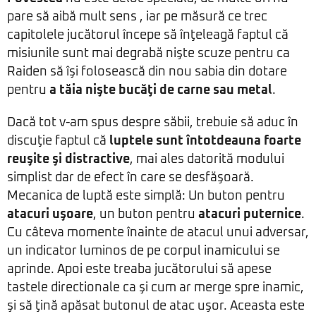
pare să aibă mult sens , iar pe măsură ce trec
capitolele jucătorul începe să înţeleagă faptul că
misiunile sunt mai degrabă nişte scuze pentru ca
Raiden să îşi folosească din nou sabia din dotare
pentru
a tăia nişte bucăţi de carne sau metal
.
Dacă tot v-am spus despre săbii, trebuie să aduc în
discuţie faptul că
luptele sunt întotdeauna foarte
reuşite şi distractive
, mai ales datorită modului
simplist dar de efect în care se desfăşoară.
Mecanica de luptă este simplă: Un buton pentru
atacuri uşoare
, un buton pentru
atacuri puternice
.
Cu câteva momente înainte de atacul unui adversar,
un indicator luminos de pe corpul inamicului se
aprinde. Apoi este treaba jucătorului să apese
tastele directionale ca şi cum ar merge spre inamic,
şi să ţină apăsat butonul de atac uşor. Aceasta este