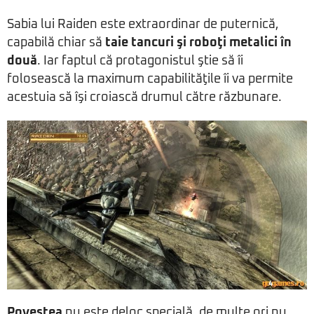
Sabia lui Raiden este extraordinar de puternică,
capabilă chiar să
taie tancuri şi roboţi metalici în
două
. Iar faptul că protagonistul ştie să îi
folosească la maximum capabilităţile îi va permite
acestuia să îşi croiască drumul către răzbunare.
Povestea
nu este deloc specială, de multe ori nu