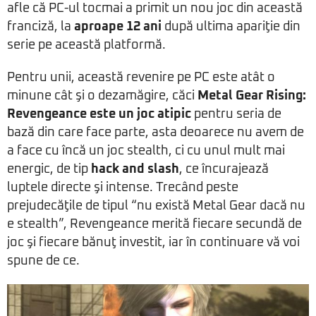
afle că PC-ul tocmai a primit un nou joc din această
franciză, la
aproape 12 ani
după ultima apariţie din
serie pe această platformă.
Pentru unii, această revenire pe PC este atât o
minune cât şi o dezamăgire, căci
Metal Gear Rising:
Revengeance este un joc atipic
pentru seria de
bază din care face parte, asta deoarece nu avem de
a face cu încă un joc stealth, ci cu unul mult mai
energic, de tip
hack and slash
, ce încurajează
luptele directe şi intense. Trecând peste
prejudecăţile de tipul “nu există Metal Gear dacă nu
e stealth”, Revengeance merită fiecare secundă de
joc şi fiecare bănuţ investit, iar în continuare vă voi
spune de ce.