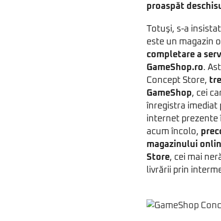
proaspăt deschisu
Totuşi, s-a insist
este un magazin ob
completare a servi
GameShop.ro
. As
Concept Store,
tr
GameShop
, cei c
înregistra imediat
internet prezente 
acum încolo,
prec
magazinului onlin
Store
, cei mai ne
livrării prin interm