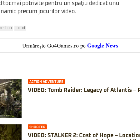
nd tocmai potrivite pentru un spaţiu dedicat unui
inamic precum jocurilor video.
meshop
jocuri
Google News
Urmărește Go4Games.ro pe
ACTION ADVENTURE
VIDEO: Tomb Raider: Legacy of Atlantis – 
SHOOTER
VIDEO: STALKER 2: Cost of Hope – Locatio