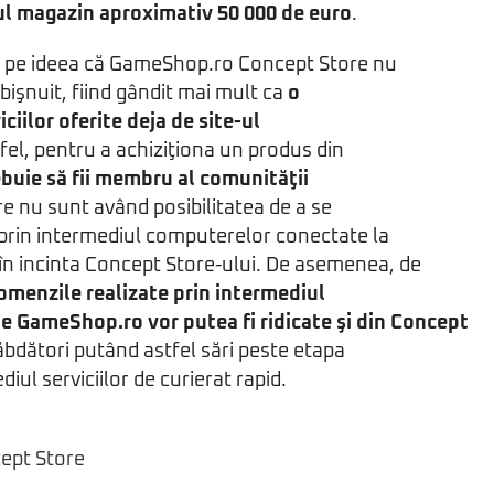
l magazin aproximativ 50 000 de euro
.
at pe ideea că GameShop.ro Concept Store nu
işnuit, fiind gândit mai mult ca
o
ciilor oferite deja de site-ul
tfel, pentru a achiziţiona un produs din
ebuie să fii membru al comunităţii
are nu sunt având posibilitatea de a se
 prin intermediul computerelor conectate la
în incinta Concept Store-ului. De asemenea, de
omenzile realizate prin intermediul
e GameShop.ro vor putea fi ridicate şi din Concept
răbdători putând astfel sări peste etapa
ediul serviciilor de curierat rapid.