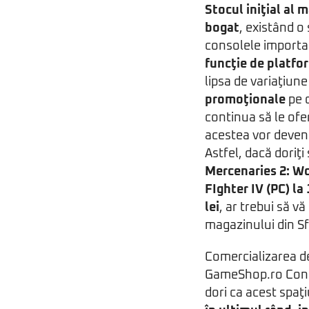
Stocul iniţial al 
bogat
, existând o 
consolele importa
funcţie de platfo
lipsa de variaţiun
promoţionale
pe c
continua să le ofe
acestea vor deveni
Astfel, dacă doriţi
Mercenaries 2: Wor
FIghter IV (PC) l
lei
, ar trebui să vă 
magazinului din Sf.
Comercializarea de
GameShop.ro Concep
dori ca acest spaţ