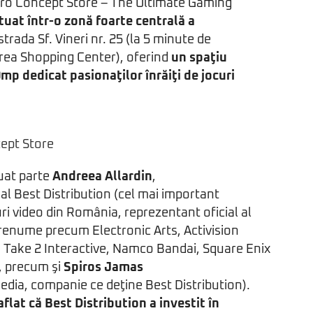
ro Concept Store – The Ultimate Gaming
ituat într-o zonă foarte centrală a
 strada Sf. Vineri nr. 25 (la 5 minute de
irea Shopping Center), oferind
un spaţiu
mp dedicat pasionaţilor înrăiţi de jocuri
uat parte
Andreea Allardin
,
 al Best Distribution (cel mai important
uri video din România, reprezentant oficial al
renume precum Electronic Arts, Activision
, Take 2 Interactive, Namco Bandai, Square Enix
, precum şi
Spiros Jamas
edia, companie ce deţine Best Distribution).
flat că Best Distribution a investit în