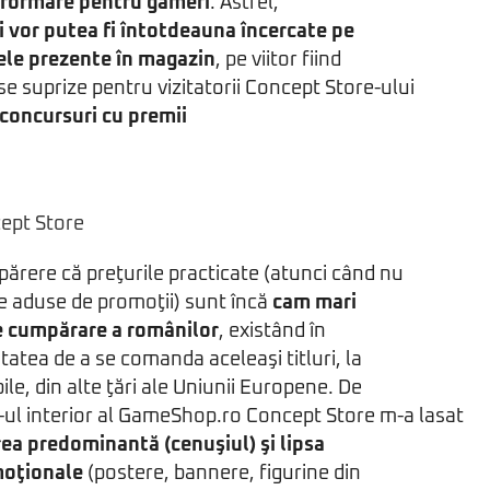
informare pentru gameri
. Astfel,
ri vor putea fi întotdeauna încercate pe
lele prezente în magazin
, pe viitor fiind
 suprize pentru vizitatorii Concept Store-ului
, concursuri cu premii
părere că preţurile practicate (atunci când nu
le aduse de promoţii) sunt încă
cam mari
e cumpărare a românilor
, existând în
tatea de a se comanda aceleaşi titluri, la
ile, din alte ţări ale Uniunii Europene. De
ul interior al GameShop.ro Concept Store m-a lasat
ea predominantă (cenuşiul) şi lipsa
moţionale
(postere, bannere, figurine din