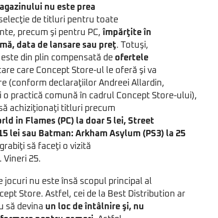
magazinului nu este prea
selecţie de titluri pentru toate
nte, precum şi pentru PC,
împărţite în
rmă, data de lansare sau preţ
. Totuşi,
e este din plin compensată de
ofertele
are care Concept Store-ul le oferă şi va
re (conform declaraţiilor Andreei Allardin,
 o practică comună în cadrul Concept Store-ului),
 să achiziţionaţi titluri precum
ld in Flames (PC) la doar 5 lei, Street
a 15 lei sau Batman: Arkham Asylum (PS3) la 25
grabiţi să faceţi o vizită
 Vineri 25.
 jocuri nu este însă scopul principal al
t Store. Astfel, cei de la Best Distribution ar
iu să devina
un loc de întâlnire şi, nu