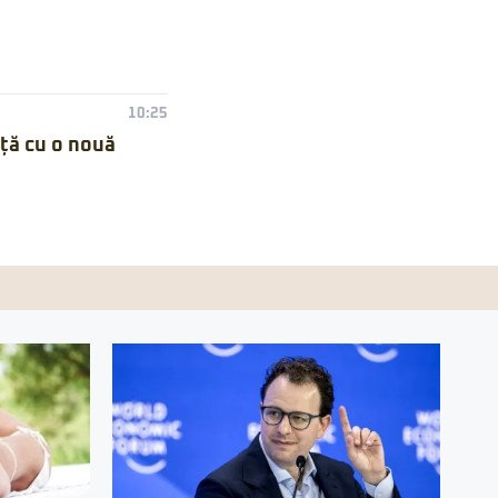
10:25
nță cu o nouă