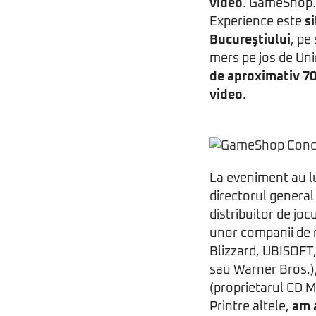
video
. GameShop.
Experience este
s
Bucureştiului
, pe
mers pe jos de Un
de aproximativ 70
video
.
La eveniment au l
directorul general
distribuitor de joc
unor companii de 
Blizzard, UBISOFT
sau Warner Bros.)
(proprietarul CD M
Printre altele,
am a