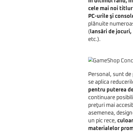
în ultimul rând, 
cele mai noi titlu
PC-urile şi conso
plănuite numeroase
(
lansări de jocuri
etc.).
Personal, sunt de 
se aplica reduceri
pentru puterea d
continuare posibili
preţuri mai accesib
asemenea, design-
un pic rece,
culoar
materialelor pro