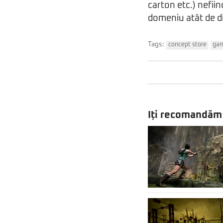
carton etc.) nefii
domeniu atât de d
Tags:
concept store
ga
Iți recomandăm