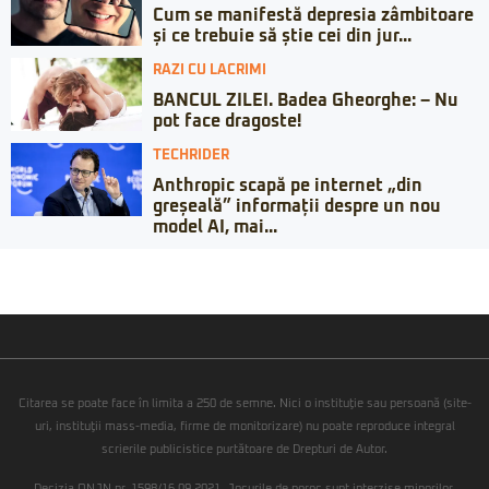
Cum se manifestă depresia zâmbitoare
și ce trebuie să știe cei din jur...
RAZI CU LACRIMI
BANCUL ZILEI. Badea Gheorghe: – Nu
pot face dragoste!
TECHRIDER
Anthropic scapă pe internet „din
greșeală” informații despre un nou
model AI, mai...
Citarea se poate face în limita a 250 de semne. Nici o instituţie sau persoană (site-
uri, instituţii mass-media, firme de monitorizare) nu poate reproduce integral
scrierile publicistice purtătoare de Drepturi de Autor.
Decizia ONJN nr. 1598/16.09.2021. Jocurile de noroc sunt interzise minorilor.