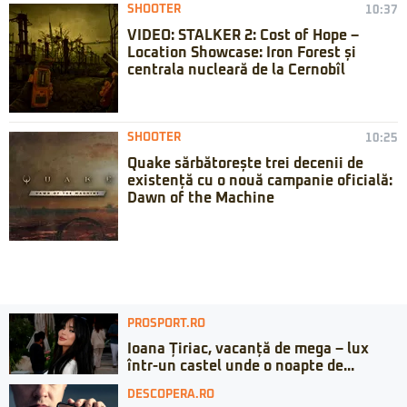
SHOOTER
10:37
VIDEO: STALKER 2: Cost of Hope –
Location Showcase: Iron Forest și
centrala nucleară de la Cernobîl
SHOOTER
10:25
Quake sărbătorește trei decenii de
existență cu o nouă campanie oficială:
Dawn of the Machine
PROSPORT.RO
Ioana Țiriac, vacanță de mega – lux
într-un castel unde o noapte de...
DESCOPERA.RO