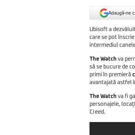
Adaugă-ne ca
Ubisoft a dezvălui
care se pot înscri
intermediul canele
The Watch
va perm
să se bucure de c
primi în premieră
c
avantajată astfel 
The Watch
va fi g
personajele, locaţi
Creed.