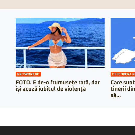
PROSPORT.RO
DESCOPERA.R
FOTO. E de-o frumusețe rară, dar
Care sunt
își acuză iubitul de violență
tinerii di
să...