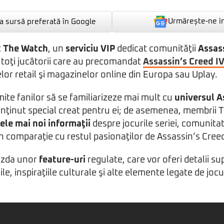
Urmărește-ne i
 sursă preferată în Google
t
The Watch
, un
serviciu VIP
dedicat comunităţii
Assas
e toţi jucătorii care au precomandat
Assassin’s Creed IV
lor retail şi magazinelor online din Europa sau Uplay.
ite fanilor să se familiarizeze mai mult cu
universul A
onţinut special creat pentru ei; de asemenea, membrii 
ele mai noi informaţii
despre jocurile seriei, comunitat
în comparaţie cu restul pasionaţilor de Assassin’s Cree
azda unor
feature-uri
regulate, care vor oferi detalii s
ile, inspiraţiile culturale şi alte elemente legate de joc