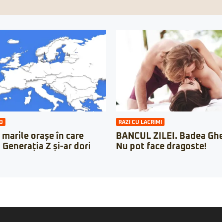
O
RAZI CU LACRIMI
 marile orașe în care
BANCUL ZILEI. Badea Ghe
n Generația Z și-ar dori
Nu pot face dragoste!