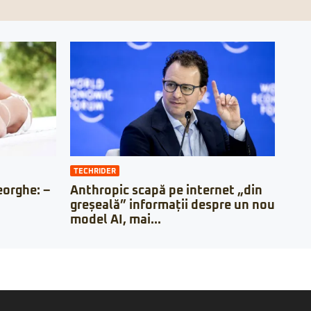
TECHRIDER
orghe: –
Anthropic scapă pe internet „din
greșeală” informații despre un nou
model AI, mai...