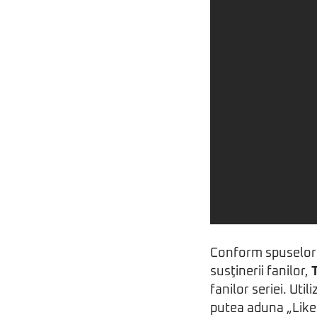
Conform spuselor c
susţinerii fanilor,
fanilor seriei. Util
putea aduna „Like”