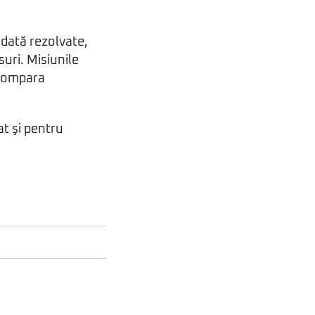
odată rezolvate,
uri. Misiunile
 compara
t şi pentru