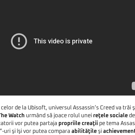
elor de la Ubisoft, universul Assassin’s Creed va trăi ş
The Watch
urmând să joace rolul unei
reţele sociale
de
izatorii vor putea partaja
propriile creaţii
pe tema Assass
-uri şi îşi vor putea compara
abilităţile
şi
achievement