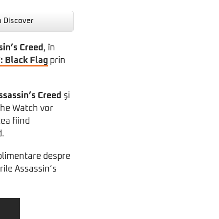
n Discover
sin’s Creed
, în
: Black Flag
prin
ssassin’s Creed
şi
The Watch vor
ea fiind
d.
uplimentare despre
urile Assassin’s