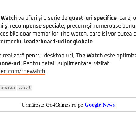
 Watch
va oferi şi o serie de
quest-uri specifice
, care, 
ni şi recompense speciale
, precum şi numeroase bonus
ccesibile doar membrilor The Watch, care îşi vor putea
ntermediul
leaderboard-urilor globale
.
 realizată pentru desktop-uri,
The Watch
este optimiza
one-uri
. Pentru detalii suplimentare, vizitati
eed.com/thewatch
.
he watch
ubisoft
Google News
Urmărește Go4Games.ro pe