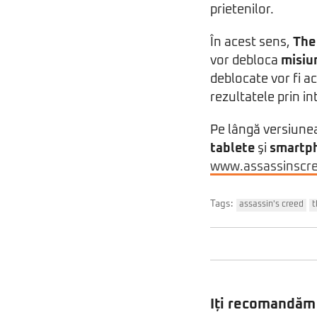
prietenilor.
În acest sens,
The
vor debloca
misiu
deblocate vor fi a
rezultatele prin i
Pe lângă versiunea
tablete
şi
smartph
www.assassinscr
Tags:
assassin's creed
t
Iți recomandăm