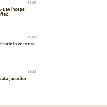
13:29
E-Day începe
flex
17:02
torie în zece ore
12:22
ată jocurilor