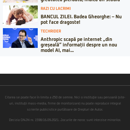
RAZI CU LACRIMI
BANCUL ZILEI. Badea Gheorghe: – Nu
pot face dragoste!
TECHRIDER
Anthropic scapă pe internet „din
greșeală” informații despre un nou
model AI, mai...
Citarea se poate face în limita a 250 de semne. Nici o instituţie sau persoană (site-
uri, instituţii mass-media, firme de monitorizare) nu poate reproduce integral
scrierile publicistice purtătoare de Drepturi de Autor.
Decizia ONJN nr. 1598/16.09.2021. Jocurile de noroc sunt interzise minorilor.