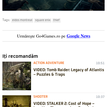
Tags:
eidos montreal
square enix
thief
Google News
Urmărește Go4Games.ro pe
Iți recomandăm
ACTION ADVENTURE
10:51
VIDEO: Tomb Raider: Legacy of Atlantis
– Puzzles & Traps
SHOOTER
10:37
VIDEO: STALKER 2: Cost of Hope –