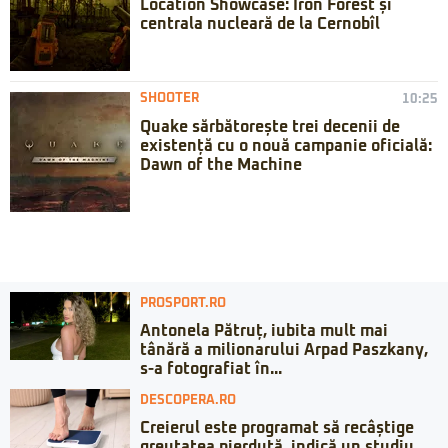
Location Showcase: Iron Forest și
centrala nucleară de la Cernobîl
SHOOTER
10:25
Quake sărbătorește trei decenii de
existență cu o nouă campanie oficială:
Dawn of the Machine
PROSPORT.RO
Antonela Pătruț, iubita mult mai
tânără a milionarului Arpad Paszkany,
s-a fotografiat în...
DESCOPERA.RO
Creierul este programat să recâștige
greutatea pierdută, indică un studiu