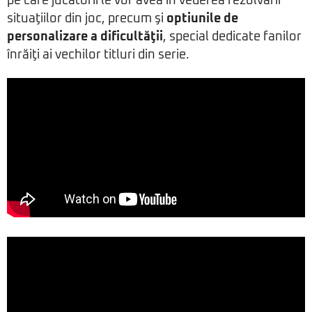
pe care jucătorii le vor avea în vederea rezolvării
situaţiilor din joc, precum şi
optiunile de
personalizare a dificultăţii
, special dedicate fanilor
înrăiţi ai vechilor titluri din serie.