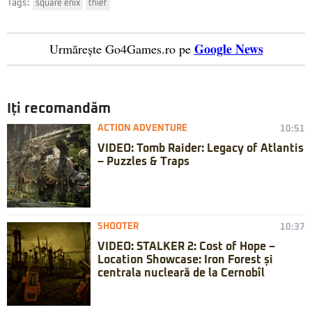
Tags:
square enix
thief
Google News
Urmărește Go4Games.ro pe
Iți recomandăm
ACTION ADVENTURE
10:51
VIDEO: Tomb Raider: Legacy of Atlantis
– Puzzles & Traps
SHOOTER
10:37
VIDEO: STALKER 2: Cost of Hope –
Location Showcase: Iron Forest și
centrala nucleară de la Cernobîl