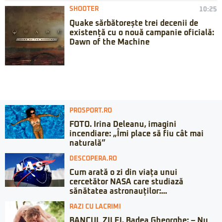
SHOOTER
10:25
Quake sărbătorește trei decenii de
existență cu o nouă campanie oficială:
Dawn of the Machine
PROSPORT.RO
FOTO. Irina Deleanu, imagini
incendiare: „Îmi place să fiu cât mai
naturală”
DESCOPERA.RO
Cum arată o zi din viața unui
cercetător NASA care studiază
sănătatea astronauților:...
RAZI CU LACRIMI
BANCUL ZILEI. Badea Gheorghe: – Nu