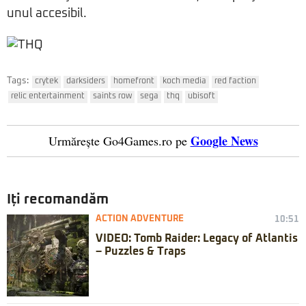
unul accesibil.
Tags:
crytek
darksiders
homefront
koch media
red faction
relic entertainment
saints row
sega
thq
ubisoft
Google News
Urmărește Go4Games.ro pe
Iți recomandăm
ACTION ADVENTURE
10:51
VIDEO: Tomb Raider: Legacy of Atlantis
– Puzzles & Traps