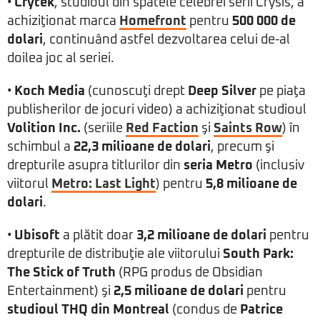
•
Crytek
, studioul din spatele celebrei serii Crysis, a
achiziţionat marca
Homefront
pentru
500 000 de
dolari
, continuând astfel dezvoltarea celui de-al
doilea joc al seriei.
•
Koch Media
(cunoscuţi drept
Deep Silver
pe piaţa
publisherilor de jocuri video) a achiziţionat studioul
Volition Inc.
(seriile
Red Faction
şi
Saints Row
) în
schimbul a
22,3 milioane de dolari
, precum şi
drepturile asupra titlurilor din
seria Metro
(inclusiv
viitorul
Metro: Last Light
) pentru
5,8 milioane de
dolari
.
•
Ubisoft
a plătit doar
3,2 milioane de dolari
pentru
drepturile de distribuţie ale viitorului
South Park:
The Stick of Truth
(RPG produs de Obsidian
Entertainment) şi
2,5 milioane de dolari
pentru
studioul THQ din Montreal
(condus de
Patrice