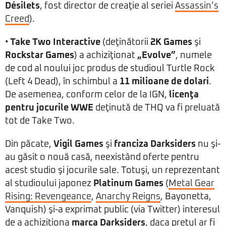
Désilets
, fost director de creaţie al seriei
Assassin’s
Creed
).
•
Take Two Interactive
(deţinătorii
2K Games
şi
Rockstar Games
) a achiziţionat
„Evolve”
, numele
de cod al noului joc produs de studioul Turtle Rock
(Left 4 Dead), în schimbul a
11 milioane de dolari
.
De asemenea, conform celor de la IGN,
licenţa
pentru jocurile WWE
deţinută de THQ va fi preluată
tot de Take Two.
Din păcate,
Vigil Games
şi
franciza
Darksiders
nu şi-
au găsit o nouă casă, neexistând oferte pentru
acest studio şi jocurile sale. Totuşi, un reprezentant
al studioului japonez
Platinum Games
(
Metal Gear
Rising: Revengeance
,
Anarchy Reigns
, Bayonetta,
Vanquish) şi-a exprimat public (via Twitter) interesul
de a achiziţiona
marca Darksiders
, daca preţul ar fi