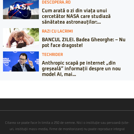
DESCOPERA.RO
Cum arată o zi din viața unui
cercetător NASA care studiază
sănătatea astronauților:...
RAZI CU LACRIMI
BANCUL ZILEI. Badea Gheorghe: – Nu
pot face dragoste!
TECHRIDER
Anthropic scapă pe internet „din
greșeală” informații despre un nou
model AI, mai...
Citarea se poate face în limita a 250 de semne. Nici o instituţie sau persoană (site-
uri, instituţii mass-media, firme de monitorizare) nu poate reproduce integral