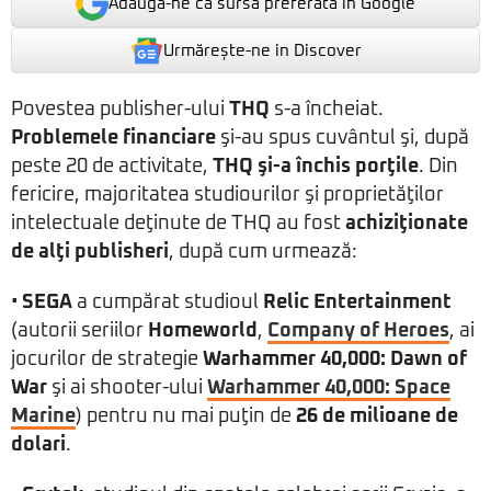
Adaugă-ne ca sursă preferată în Google
Urmărește-ne in Discover
Povestea publisher-ului
THQ
s-a încheiat.
Problemele financiare
şi-au spus cuvântul şi, după
peste 20 de activitate,
THQ şi-a închis porţile
. Din
fericire, majoritatea studiourilor şi proprietăţilor
intelectuale deţinute de THQ au fost
achiziţionate
de alţi publisheri
, după cum urmează:
•
SEGA
a cumpărat studioul
Relic Entertainment
(autorii seriilor
Homeworld
,
Company of Heroes
, ai
jocurilor de strategie
Warhammer 40,000: Dawn of
War
şi ai shooter-ului
Warhammer 40,000: Space
Marine
) pentru nu mai puţin de
26 de milioane de
dolari
.