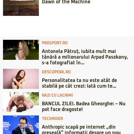
Dawn of the Machine
PROSPORT.RO
Antonela Pătruț, iubita mult mai
tânără a milionarului Arpad Paszkany,
s-a fotografiat în...
DESCOPERA.RO
Personalitatea ta nu este atât de
stabilă pe cât crezi: Iată cum te...
RAZI CU LACRIMI
BANCUL ZILEI. Badea Gheorghe: – Nu
pot face dragoste!
TECHRIDER
Anthropic scapă pe internet „din
greșeală” informații despre un nou