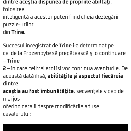
dintre aceştia dispunea de propriile abiltăţi
,
folosirea
inteligentă a acestor puteri fiind cheia dezlegării
puzzle-urilor
din
Trine
.
Succesul înregistrat de
Trine
i-a determinat pe
cei de la Frozenbyte să pregătească şi o continuare
–
Trine
2
– în care cei trei eroi îşi vor continua aventurile. De
această dată însă,
abilităţile şi aspectul fiecăruia
dintre
aceştia au fost îmbunătăţite
, secvenţele video de
mai jos
oferind detalii despre modificările aduse
cavalerului: