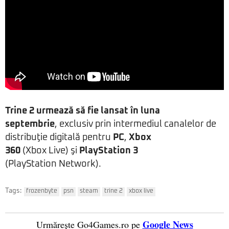
Trine 2 urmează să fie lansat în luna
septembrie
, exclusiv prin intermediul canalelor de
distribuţie digitală pentru
PC
,
Xbox
360
(Xbox Live) şi
PlayStation 3
(PlayStation Network).
Tags:
frozenbyte
psn
steam
trine 2
xbox live
Google News
Urmărește Go4Games.ro pe