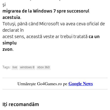
şi
migrarea de la Windows 7 spre succesorul
acestuia
.
Totuşi, până când Microsoft va avea ceva oficial de
declarat în
acest sens, această veste ar trebui tratată
ca un
simplu
zvon
.
Tags:
live
windows 8
xbox 360
Google News
Urmărește Go4Games.ro pe
Iți recomandăm