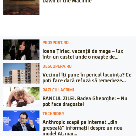
Dawn of the Machine
PROSPORT.RO
Ioana Țiriac, vacanță de mega – lux
într-un castel unde o noapte de...
DESCOPERA.RO
Vecinul îți pune în pericol locuința? Ce
poți face dacă refuză să remedieze...
RAZI CU LACRIMI
BANCUL ZILEI. Badea Gheorghe: – Nu
pot face dragoste!
TECHRIDER
Anthropic scapă pe internet „din
greșeală” informații despre un nou
model AI, mai...