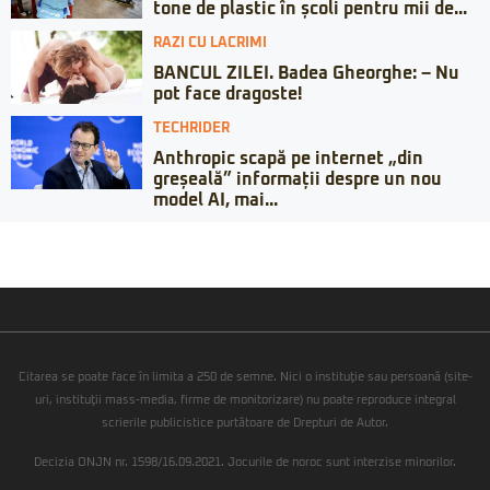
tone de plastic în școli pentru mii de...
RAZI CU LACRIMI
BANCUL ZILEI. Badea Gheorghe: – Nu
pot face dragoste!
TECHRIDER
Anthropic scapă pe internet „din
greșeală” informații despre un nou
model AI, mai...
Citarea se poate face în limita a 250 de semne. Nici o instituţie sau persoană (site-
uri, instituţii mass-media, firme de monitorizare) nu poate reproduce integral
scrierile publicistice purtătoare de Drepturi de Autor.
Decizia ONJN nr. 1598/16.09.2021. Jocurile de noroc sunt interzise minorilor.