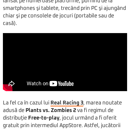
lansat pe numeroase platforme, pornind de la
smartphones şi tablete, trecând prin PC şi ajungând
chiar şi pe consolele de jocuri (portabile sau de
casă).
La fel ca în cazul lui
Real Racing 3
, marea noutate
adusă de
Plants vs. Zombies 2
va fi regimul de
distribuţie
Free-to-play
, jocul urmând a fi oferit
gratuit prin intermediul AppStore. Astfel, jucătorii