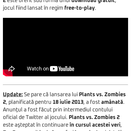
2
este oferit sub forma unui
download gratuit
,
jocul fiind lansat în regim
free-to-play
.
Update:
Se pare că lansarea lui
Plants vs. Zombies
2
, planificată pentru
18 iulie 2013
, a fost
amânată
.
Anunţul a fost făcut prin intermediul contului
oficial de Twitter al jocului.
Plants vs. Zombies 2
este aşteptat în continuare
în cursul acestei veri
,