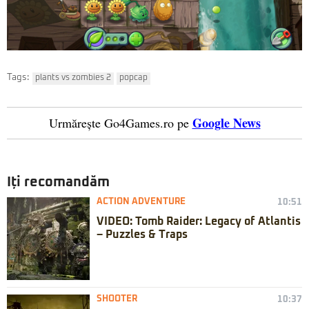
Tags:
plants vs zombies 2
popcap
Google News
Urmărește Go4Games.ro pe
Iți recomandăm
ACTION ADVENTURE
10:51
VIDEO: Tomb Raider: Legacy of Atlantis
– Puzzles & Traps
SHOOTER
10:37