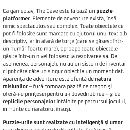
Ca gameplay, The Cave este la bază un
puzzle-
platformer
. Elemente de adventure există, însă
nimic spectaculos sau complex. Toate obiectele ce
pot fi folosite sunt marcate cu ajutorul unui text alb
descriptiv, iar în afară de torţe (care se găsesc într-
un număr foarte mare), aproape toate obiectele
găsite într-un nivel folosesc la rezolvarea sa. De
asemenea, personajele nu au un sistem de inventar
ci pot căra câte un singur obiect la un moment dat.
Aparenţa de adventure este oferită de
natura
misiunilor
– fură comoara păzită de dragon şi
oferă-i-o prinţesei pentru a-i dovedi iubirea – şi de
replicile personajelor
întâlnite pe parcursul jocului,
în frunte cu naratorul însuşi.
Puzzle-urile sunt realizate cu inteligenţă şi umor