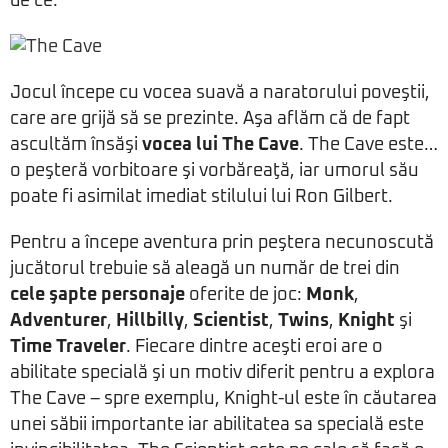
de ce.
Jocul începe cu vocea suavă a naratorului poveştii,
care are grijă să se prezinte. Aşa aflăm că de fapt
ascultăm însăşi
vocea lui The Cave
. The Cave este…
o peşteră vorbitoare şi vorbăreaţă, iar umorul său
poate fi asimilat imediat stilului lui Ron Gilbert.
Pentru a începe aventura prin peştera necunoscută
jucătorul trebuie să aleagă un număr de trei din
cele şapte personaje
oferite de joc:
Monk
,
Adventurer
,
Hillbilly
,
Scientist
,
Twins
,
Knight
şi
Time Traveler
. Fiecare dintre aceşti eroi are o
abilitate specială şi un motiv diferit pentru a explora
The Cave – spre exemplu, Knight-ul este în căutarea
unei săbii importante iar abilitatea sa specială este