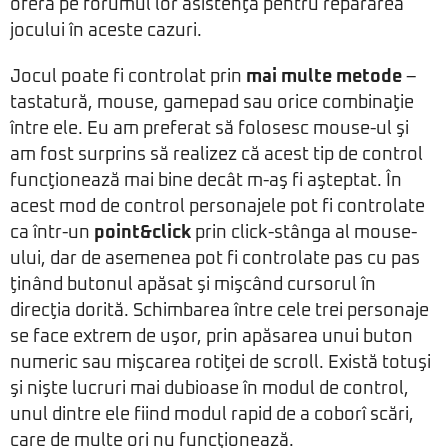
oferă pe forumul lor asistenţă pentru repararea
jocului în aceste cazuri.
Jocul poate fi controlat prin
mai multe metode
–
tastatură, mouse, gamepad sau orice combinaţie
între ele. Eu am preferat să folosesc mouse-ul şi
am fost surprins să realizez că acest tip de control
funcţionează mai bine decât m-aş fi aşteptat. În
acest mod de control personajele pot fi controlate
ca într-un
point&click
prin click-stânga al mouse-
ului, dar de asemenea pot fi controlate pas cu pas
ţinând butonul apăsat şi mişcând cursorul în
direcţia dorită. Schimbarea între cele trei personaje
se face extrem de uşor, prin apăsarea unui buton
numeric sau mişcarea rotiţei de scroll. Există totuşi
şi nişte lucruri mai dubioase în modul de control,
unul dintre ele fiind modul rapid de a coborî scări,
care de multe ori nu funcţionează.