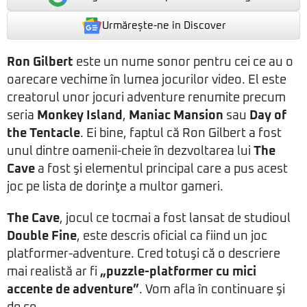
Urmărește-ne in Discover
Ron Gilbert
este un nume sonor pentru cei ce au o
oarecare vechime în lumea jocurilor video. El este
creatorul unor jocuri adventure renumite precum
seria
Monkey Island
,
Maniac Mansion
sau
Day of
the Tentacle
. Ei bine, faptul că Ron Gilbert a fost
unul dintre oamenii-cheie în dezvoltarea lui
The
Cave
a fost şi elementul principal care a pus acest
joc pe lista de dorinţe a multor gameri.
The Cave
, jocul ce tocmai a fost lansat de studioul
Double Fine
, este descris oficial ca fiind un joc
platformer-adventure. Cred totuşi că o descriere
mai realistă ar fi
„puzzle-platformer cu mici
accente de adventure”
. Vom afla în continuare şi