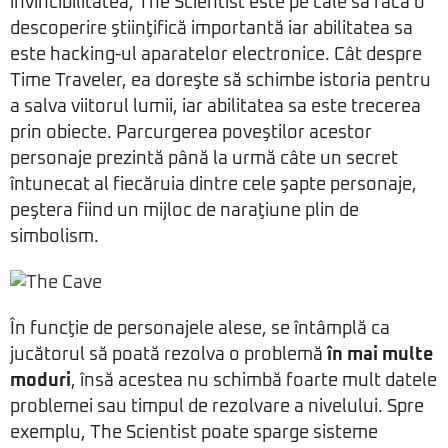
invincibilitatea, The Scientist este pe cale să facă o
descoperire ştiinţifică importantă iar abilitatea sa
este hacking-ul aparatelor electronice. Cât despre
Time Traveler, ea doreşte să schimbe istoria pentru
a salva viitorul lumii, iar abilitatea sa este trecerea
prin obiecte. Parcurgerea poveştilor acestor
personaje prezintă până la urmă câte un secret
întunecat al fiecăruia dintre cele şapte personaje,
peştera fiind un mijloc de naraţiune plin de
simbolism.
În funcţie de personajele alese, se întâmplă ca
jucătorul să poată rezolva o problemă
în mai multe
moduri
, însă acestea nu schimbă foarte mult datele
problemei sau timpul de rezolvare a nivelului. Spre
exemplu, The Scientist poate sparge sisteme