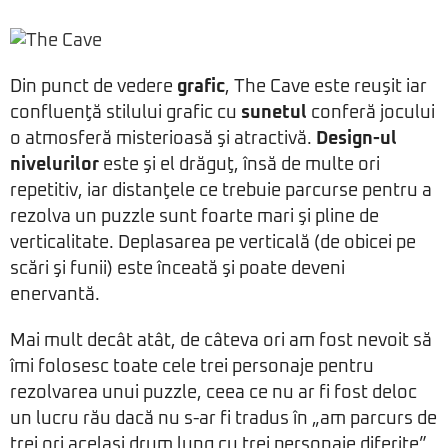
Din punct de vedere
grafic
, The Cave este reuşit iar
confluenţă stilului grafic cu
sunetul
conferă jocului
o atmosferă misterioasă şi atractivă.
Design-ul
nivelurilor
este şi el drăguţ, însă de multe ori
repetitiv, iar distanţele ce trebuie parcurse pentru a
rezolva un puzzle sunt foarte mari şi pline de
verticalitate. Deplasarea pe verticală (de obicei pe
scări şi funii) este înceată şi poate deveni
enervantă.
Mai mult decât atât, de câteva ori am fost nevoit să
îmi folosesc toate cele trei personaje pentru
rezolvarea unui puzzle, ceea ce nu ar fi fost deloc
un lucru rău dacă nu s-ar fi tradus în „am parcurs de
trei ori acelaşi drum lung cu trei personaje diferite”.