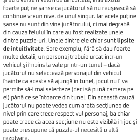
şi au diverse niveluri de dificultate, însă există
foarte puţine şanse ca jucătorul să nu reuşească să
continue vreun nivel de unul singur. Iar acele puţine
şanse nu sunt din vina jucătorului, ci mai degrabă
din cauza felului în care au fost realizate unele
dintre puzzle-uri. Unele dintre ele chiar sunt
lipsite
de intuitivitate
. Spre exemplu, fără să dau foarte
multe detalii, un personaj trebuie urcat într-un
vehicul şi împins la vale printr-un tunel – dacă
jucătorul nu selectează personajul din vehicul
înainte ca acesta să ajungă în tunel, jocul nu îi va
permite să-l mai selecteze (deci să pună camera pe
el) până ce se întoarce din tunel. Din această cauză
jucătorul nu poate vedea cum arată secţiunea de
nivel prin care trece respectivul personaj, ba chiar
poate crede că acea secţiune nu este vizibilă în joc şi
poate presupune că puzzle-ul necesită o altă
rezolvare.