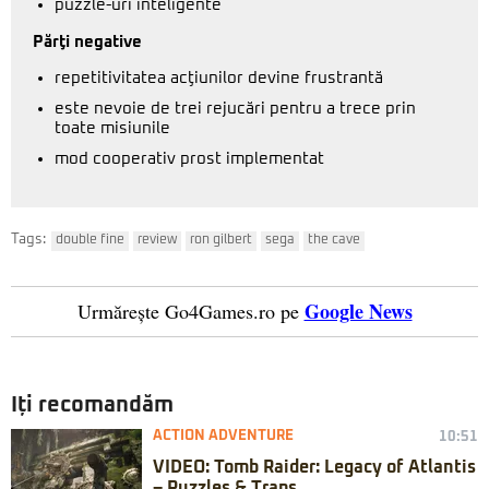
puzzle-uri inteligente
Părţi negative
repetitivitatea acţiunilor devine frustrantă
este nevoie de trei rejucări pentru a trece prin
toate misiunile
mod cooperativ prost implementat
Tags:
double fine
review
ron gilbert
sega
the cave
Google News
Urmărește Go4Games.ro pe
Iți recomandăm
ACTION ADVENTURE
10:51
VIDEO: Tomb Raider: Legacy of Atlantis
– Puzzles & Traps