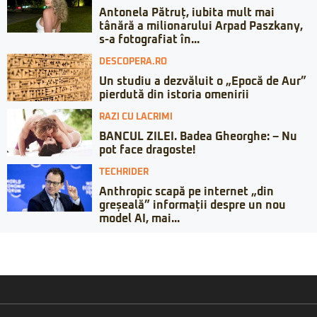
Antonela Pătruț, iubita mult mai
tânără a milionarului Arpad Paszkany,
s-a fotografiat în...
DESCOPERA.RO
Un studiu a dezvăluit o „Epocă de Aur”
pierdută din istoria omenirii
RAZI CU LACRIMI
BANCUL ZILEI. Badea Gheorghe: – Nu
pot face dragoste!
TECHRIDER
Anthropic scapă pe internet „din
greșeală” informații despre un nou
model AI, mai...