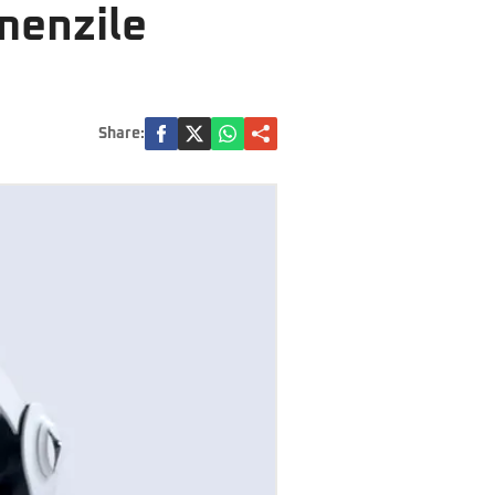
omenzile
Share: