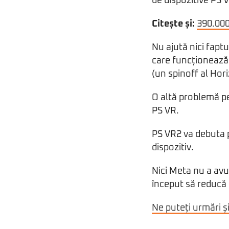
de dispozitive PS V
Citește și:
390.000
Nu ajută nici fapt
care funcționează.
(un spinoff al Hor
O altă problemă pe
PS VR.
PS VR2 va debuta pe
dispozitiv.
Nici Meta nu a av
început să reducă 
Ne puteți urmări ș