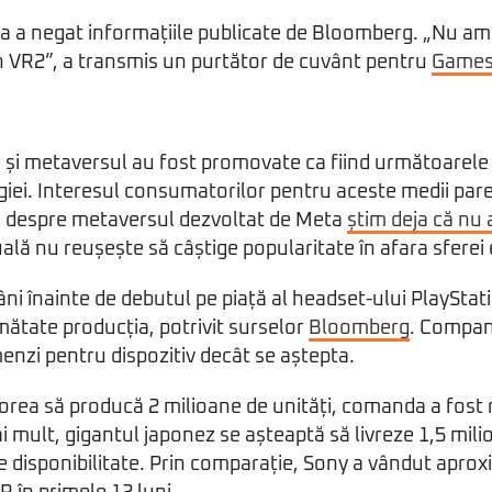
 a negat informațiile publicate de Bloomberg. „Nu am
n VR2”, a transmis un purtător de cuvânt pentru
GamesI
ă și metaversul au fost promovate ca fiind următoarele 
ei. Interesul consumatorilor pentru aceste medii pare,
acă despre metaversul dezvoltat de Meta
știm deja că nu
tuală nu reușește să câștige popularitate în afara sferei 
i înainte de debutul pe piață al headset-ului PlayStat
mătate producția, potrivit surselor
Bloomberg
. Compan
nzi pentru dispozitiv decât se aștepta.
dorea să producă 2 milioane de unități, comanda a fost 
i mult, gigantul japonez se așteaptă să livreze 1,5 mili
e disponibilitate. Prin comparație, Sony a vândut aprox