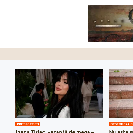
PROSPORT.RO
DESCOPERA.R
Ioana Țiriac, vacanță de mega –
Nu este su