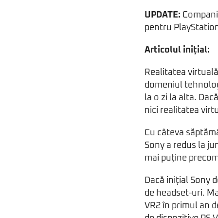
UPDATE:
Compania
pentru PlayStatio
Articolul inițial:
Realitatea virtual
domeniul tehnologi
la o zi la alta. D
nici realitatea vir
Cu câteva săptămân
Sony a redus la ju
mai puține precome
Dacă inițial Sony 
de headset-uri. Ma
VR2 în primul an d