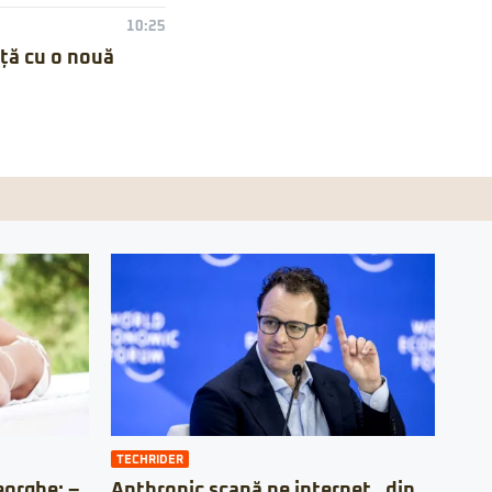
10:25
nță cu o nouă
TECHRIDER
orghe: –
Anthropic scapă pe internet „din