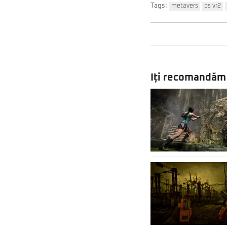
Tags:
metavers
ps vr2
Iți recomandăm