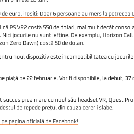
R în primele 12 luni.
 de euro, irosiți: Doar 6 persoane au mers la petrecea
ul că PS VR2 costă 550 de dolari, mai mult decât conso
 Nici jocurile nu sunt ieftine. De exemplu, Horizon Cal
izon Zero Dawn) costă 50 de dolari.
ntru noul dispozitiv este incompatibilitatea cu jocurile
 piață pe 22 februarie. Vor fi disponibile, la debut, 37 
ut succes prea mare cu noul său headset VR, Quest Pr
destul de repede prețul din cauza cererii slabe.
i pe pagina oficială de Facebook!