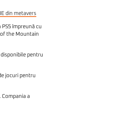
 UE din metavers
la PS5 împreună cu
l of the Mountain
 disponibile pentru
de jocuri pentru
o. Compania a