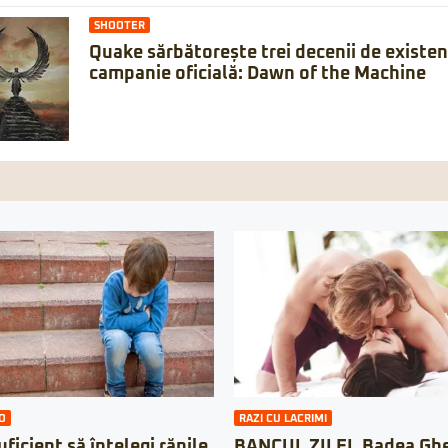
SHOOTER
Quake sărbătorește trei decenii de existe
campanie oficială: Dawn of the Machine
O
RAZI CU LACRIMI
ficient să înțelegi rănile
BANCUL ZILEI. Badea Ghe