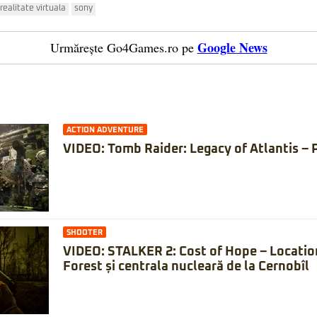
realitate virtuala
sony
Google News
Urmărește Go4Games.ro pe
ACTION ADVENTURE
VIDEO: Tomb Raider: Legacy of Atlantis – 
SHOOTER
VIDEO: STALKER 2: Cost of Hope – Locatio
Forest și centrala nucleară de la Cernobîl