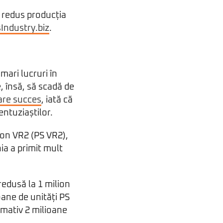
 redus producția
ndustry.biz
.
mari lucruri în
 însă, să scadă de
 are succes
, iată că
entuziaștilor.
ion VR2 (PS VR2),
ia a primit mult
redusă la 1 milion
oane de unități PS
imativ 2 milioane