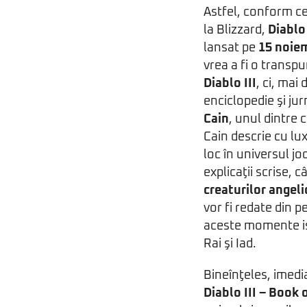
Astfel, conform ce
la Blizzard,
Diablo 
lansat pe
15 noie
vrea a fi o transpu
Diablo III
, ci, mai
enciclopedie şi jur
Cain
, unul dintre 
Cain descrie cu l
loc în universul j
explicaţii scrise, c
creaturilor angel
vor fi redate din p
aceste momente ist
Rai şi Iad.
Bineînţeles, imedi
Diablo III – Book 