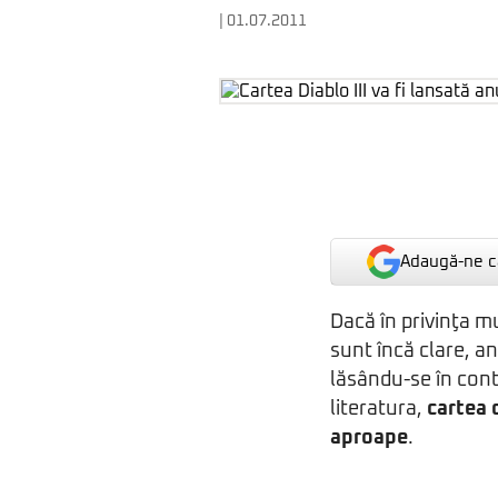
| 01.07.2011
Adaugă-ne ca
Dacă în privinţa m
sunt încă clare, an
lăsându-se în cont
literatura,
cartea o
aproape
.