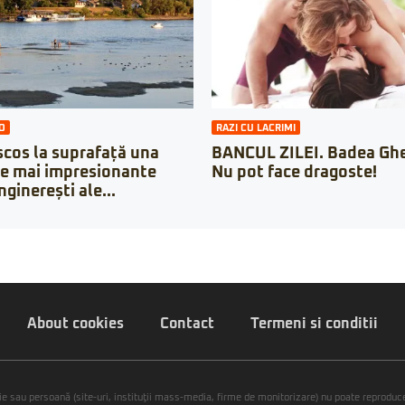
O
RAZI CU LACRIMI
scos la suprafață una
BANCUL ZILEI. Badea Ghe
le mai impresionante
Nu pot face dragoste!
inginerești ale...
About cookies
Contact
Termeni si conditii
ie sau persoană (site-uri, instituţii mass-media, firme de monitorizare) nu poate reproduce 