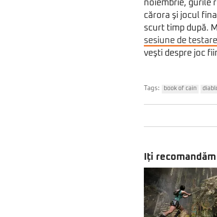
noiembrie, gurile
cărora şi jocul fin
scurt timp după. 
sesiune de testare 
veşti despre joc fi
Tags:
book of cain
diabl
Iți recomandăm