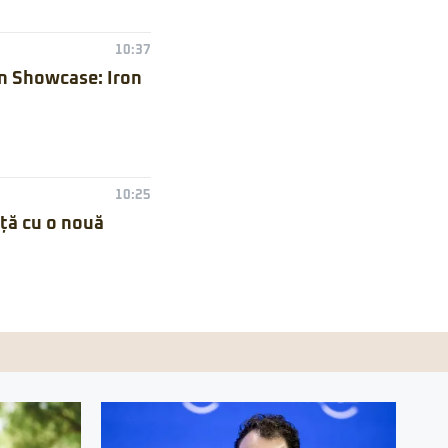
10:37
n Showcase: Iron
10:25
nță cu o nouă