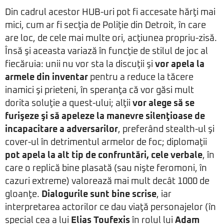
Din cadrul acestor HUB-uri pot fi accesate hărţi mai
mici, cum ar fi secţia de Poliţie din Detroit, în care
are loc, de cele mai multe ori, acţiunea propriu-zisă.
Însă şi aceasta variază în funcţie de stilul de joc al
fiecăruia: unii nu vor sta la discuţii şi
vor apela la
armele din inventar
pentru a reduce la tăcere
inamici şi prieteni, în speranţa că vor găsi mult
dorita soluţie a quest-ului; alţii
vor alege să se
furişeze şi să apeleze la manevre silenţioase de
incapacitare a adversarilor
, preferând stealth-ul şi
cover-ul în detrimentul armelor de foc; diplomaţii
pot apela la alt tip de confruntări, cele verbale
, în
care o replică bine plasată (sau nişte feromoni, în
cazuri extreme) valorează mai mult decât 1000 de
gloanţe.
Dialogurile sunt bine scrise
, iar
interpretarea actorilor ce dau viaţă personajelor (în
special cea a lui
Elias Toufexis
în rolul lui
Adam