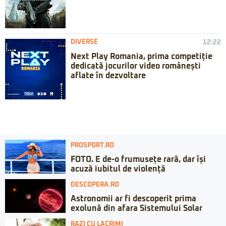
DIVERSE
12:22
Next Play Romania, prima competiție
dedicată jocurilor video românești
aflate în dezvoltare
PROSPORT.RO
FOTO. E de-o frumusețe rară, dar își
acuză iubitul de violență
DESCOPERA.RO
Astronomii ar fi descoperit prima
exolună din afara Sistemului Solar
RAZI CU LACRIMI