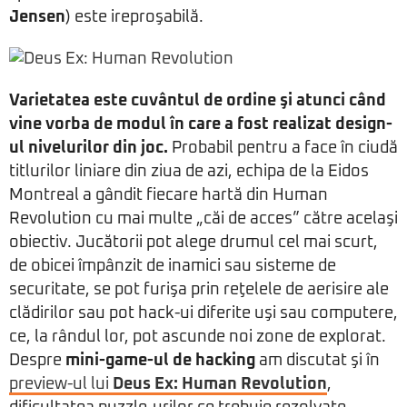
Jensen
) este ireproşabilă.
Varietatea este cuvântul de ordine şi atunci când
vine vorba de modul în care a fost realizat design-
ul nivelurilor din joc.
Probabil pentru a face în ciudă
titlurilor liniare din ziua de azi, echipa de la Eidos
Montreal a gândit fiecare hartă din Human
Revolution cu mai multe „căi de acces” către acelaşi
obiectiv. Jucătorii pot alege drumul cel mai scurt,
de obicei împânzit de inamici sau sisteme de
securitate, se pot furişa prin reţelele de aerisire ale
clădirilor sau pot hack-ui diferite uşi sau computere,
ce, la rândul lor, pot ascunde noi zone de explorat.
Despre
mini-game-ul de hacking
am discutat şi în
preview-ul lui
Deus Ex: Human Revolution
,