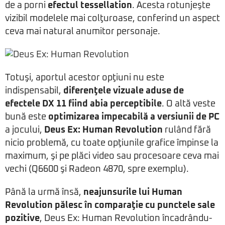
de a porni
efectul tessellation
. Acesta rotunjeşte
vizibil modelele mai colţuroase, conferind un aspect
ceva mai natural anumitor personaje.
Totuşi, aportul acestor opţiuni nu este
indispensabil,
diferenţele vizuale aduse de
efectele DX 11 fiind abia perceptibile
. O altă veste
bună este
optimizarea impecabilă a versiunii de PC
a jocului,
Deus Ex: Human Revolution
rulând fără
nicio problemă, cu toate opţiunile grafice împinse la
maximum, şi pe plăci video sau procesoare ceva mai
vechi (Q6600 şi Radeon 4870, spre exemplu).
Până la urmă însă,
neajunsurile lui Human
Revolution pălesc în comparaţie cu punctele sale
pozitive
, Deus Ex: Human Revolution încadrându-