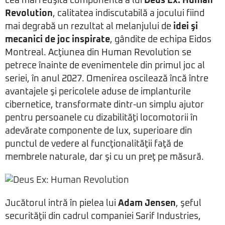
cea mai reuşită componentă a lui
Deus Ex: Human
Revolution
, calitatea indiscutabilă a jocului fiind
mai degrabă un rezultat al melanjului de
idei şi
mecanici de joc inspirate
, gândite de echipa Eidos
Montreal. Acţiunea din Human Revolution se
petrece înainte de evenimentele din primul joc al
seriei, în anul 2027. Omenirea oscilează încă între
avantajele şi pericolele aduse de implanturile
cibernetice, transformate dintr-un simplu ajutor
pentru persoanele cu dizabilităţi locomotorii în
adevărate componente de lux, superioare din
punctul de vedere al funcţionalităţii faţă de
membrele naturale, dar şi cu un preţ pe măsură.
Jucătorul intră în pielea lui
Adam Jensen
, şeful
securităţii din cadrul companiei Sarif Industries,