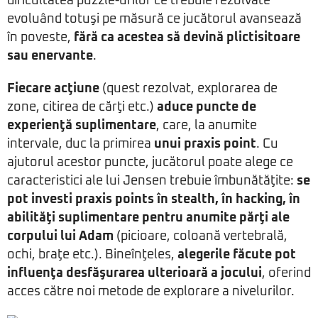
dificultatea puzzle-urilor ce trebuie rezolvate
evoluând totuşi pe măsură ce jucătorul avansează
în poveste,
fără ca acestea să devină plictisitoare
sau enervante
.
Fiecare acţiune
(quest rezolvat, explorarea de
zone, citirea de cărţi etc.)
aduce puncte de
experienţă suplimentare
, care, la anumite
intervale, duc la primirea
unui praxis point
. Cu
ajutorul acestor puncte, jucătorul poate alege ce
caracteristici ale lui Jensen trebuie îmbunătăţite:
se
pot investi praxis points în stealth, în hacking, în
abilităţi suplimentare pentru anumite părţi ale
corpului lui Adam
(picioare, coloană vertebrală,
ochi, braţe etc.). Bineînţeles,
alegerile făcute pot
influenţa desfăşurarea ulterioară a jocului
, oferind
acces către noi metode de explorare a nivelurilor.