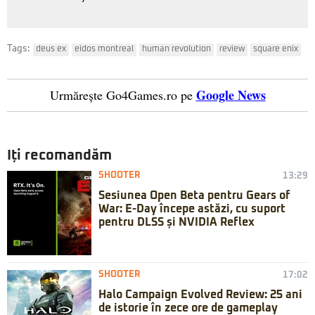
Tags:
deus ex
eidos montreal
human revolution
review
square enix
Google News
Urmărește Go4Games.ro pe
Iți recomandăm
SHOOTER
13:29
Sesiunea Open Beta pentru Gears of
War: E-Day începe astăzi, cu suport
pentru DLSS și NVIDIA Reflex
SHOOTER
17:02
Halo Campaign Evolved Review: 25 ani
de istorie în zece ore de gameplay