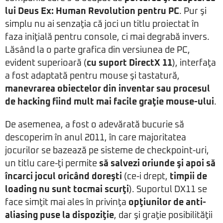
lui Deus Ex: Human Revolution pentru PC
. Pur şi
simplu nu ai senzaţia că joci un titlu proiectat în
faza iniţială pentru console, ci mai degrabă invers.
Lăsând la o parte grafica din versiunea de PC,
evident superioară (
cu suport DirectX 11
), interfaţa
a fost adaptată pentru mouse şi tastatură,
manevrarea obiectelor din inventar sau procesul
de hacking fiind mult mai facile graţie mouse-ului
.
De asemenea, a fost o adevărată bucurie să
descoperim în anul 2011, în care majoritatea
jocurilor se bazează pe sisteme de checkpoint-uri,
un titlu care-ţi permite
să salvezi oriunde şi apoi să
încarci jocul oricând doreşti
(ce-i drept,
timpii de
loading nu sunt tocmai scurţi
). Suportul DX11 se
face simţit mai ales în privinţa
opţiunilor de anti-
aliasing puse la dispoziţie
, dar şi graţie posibilităţii