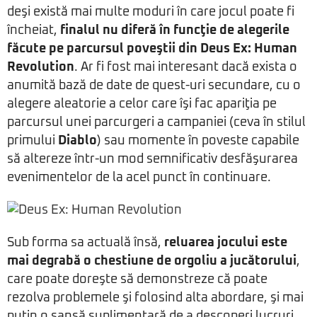
deşi există mai multe moduri în care jocul poate fi
încheiat,
finalul nu diferă în funcţie de alegerile
făcute pe parcursul poveştii din Deus Ex: Human
Revolution
. Ar fi fost mai interesant dacă exista o
anumită bază de date de quest-uri secundare, cu o
alegere aleatorie a celor care îşi fac apariţia pe
parcursul unei parcurgeri a campaniei (ceva în stilul
primului
Diablo
) sau momente în poveste capabile
să altereze într-un mod semnificativ desfăşurarea
evenimentelor de la acel punct în continuare.
Sub forma sa actuală însă,
reluarea jocului este
mai degrabă o chestiune de orgoliu a jucătorului
,
care poate doreşte să demonstreze că poate
rezolva problemele şi folosind alta abordare, şi mai
puţin o şansă suplimentară de a descoperi lucruri