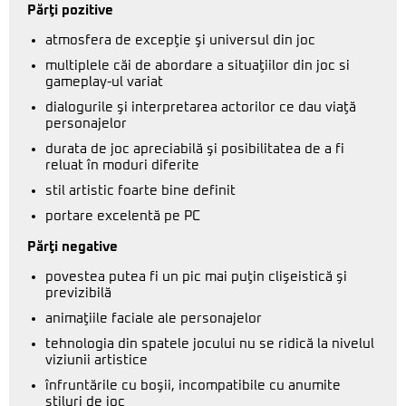
Părţi pozitive
atmosfera de excepţie şi universul din joc
multiplele căi de abordare a situaţiilor din joc si
gameplay-ul variat
dialogurile şi interpretarea actorilor ce dau viaţă
personajelor
durata de joc apreciabilă şi posibilitatea de a fi
reluat în moduri diferite
stil artistic foarte bine definit
portare excelentă pe PC
Părţi negative
povestea putea fi un pic mai puţin clişeistică şi
previzibilă
animaţiile faciale ale personajelor
tehnologia din spatele jocului nu se ridică la nivelul
viziunii artistice
înfruntările cu boşii, incompatibile cu anumite
stiluri de joc