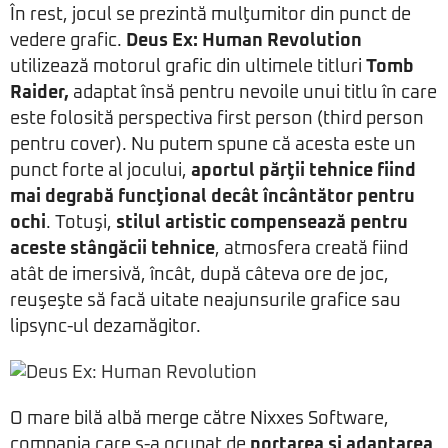
În rest, jocul se prezintă mulţumitor din punct de
vedere grafic.
Deus Ex: Human Revolution
utilizează motorul grafic din ultimele titluri
Tomb
Raider,
adaptat însă pentru nevoile unui titlu în care
este folosită perspectiva first person (third person
pentru cover). Nu putem spune că acesta este un
punct forte al jocului,
aportul părţii tehnice fiind
mai degrabă funcţional decât încântător pentru
ochi
. Totuşi,
stilul artistic compensează pentru
aceste stângăcii tehnice
, atmosfera creată fiind
atât de imersivă, încât, după câteva ore de joc,
reuşeşte să facă uitate neajunsurile grafice sau
lipsync-ul dezamăgitor.
O mare bilă albă merge către Nixxes Software,
compania care s-a ocupat de
portarea şi adaptarea