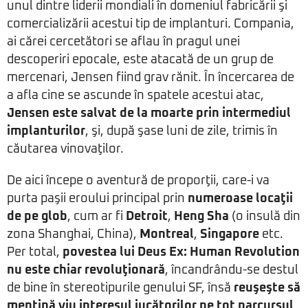
unul dintre liderii mondiali în domeniul fabricării şi
comercializării acestui tip de implanturi. Compania,
ai cărei cercetători se aflau în pragul unei
descoperiri epocale, este atacată de un grup de
mercenari, Jensen fiind grav rănit. În încercarea de
a afla cine se ascunde în spatele acestui atac,
Jensen este salvat de la moarte prin intermediul
implanturilor
, şi, după şase luni de zile, trimis în
căutarea vinovaţilor.
De aici începe o aventură de proporţii, care-i va
purta paşii eroului principal prin
numeroase locaţii
de pe glob
, cum ar fi
Detroit
,
Heng Sha
(o insulă din
zona Shanghai, China),
Montreal
,
Singapore
etc.
Per total,
povestea lui Deus Ex: Human Revolution
nu este chiar revoluţionară
, încandrându-se destul
de bine în stereotipurile genului SF, însă
reuşeşte să
menţină viu interesul jucătorilor pe tot parcursul