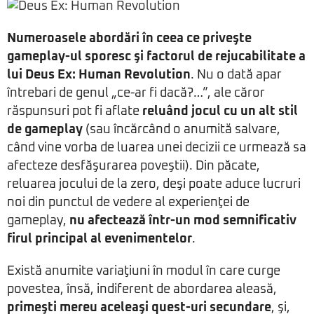
Numeroasele abordări în ceea ce priveşte
gameplay-ul sporesc şi factorul de rejucabilitate a
lui Deus Ex: Human Revolution
. Nu o dată apar
întrebari de genul „ce-ar fi dacă?…”, ale căror
răspunsuri pot fi aflate
reluând jocul cu un alt stil
de gameplay
(sau încărcând o anumită salvare,
când vine vorba de luarea unei decizii ce urmează sa
afecteze desfăşurarea poveştii). Din păcate,
reluarea jocului de la zero, deşi poate aduce lucruri
noi din punctul de vedere al experienţei de
gameplay,
nu afectează într-un mod semnificativ
firul principal al evenimentelor
.
Există anumite variaţiuni în modul în care curge
povestea, însă, indiferent de abordarea aleasă,
primeşti mereu aceleaşi quest-uri secundare
, şi,