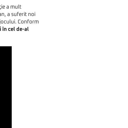
ţie a mult
n, a suferit noi
jocului. Conform
 în cel de-al