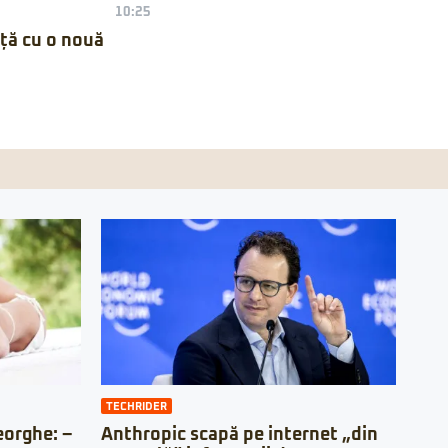
10:25
nță cu o nouă
TECHRIDER
orghe: –
Anthropic scapă pe internet „din