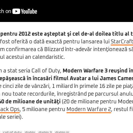
 pentru 2012 este aşteptat şi cel de-al doilea titlu al t
 fost oferită o dată exactă pentru lansarea lui
StarCraft
m confirmarea că Blizzard într-adevăr intenţionează să
ul acestui an calendaristic.
n a stat seria Call of Duty,
Modern Warfare 3
reuşind î
depăşească în încasări filmul Avatar a lui James Came
 cinci zile de vânzări, 1 miliard în primele 16 zile pe piaţă
n nou toate recordurile, înregistrând pe parcursul anul
40 de milioane de unităţi
(20 de milioane pentru Moder
lack Ops
, 5 milioane pentru
Modern Warfare 2
, restul f
le seriei).