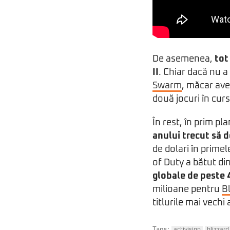
De asemenea,
tot
II
. Chiar dacă nu a
Swarm
, măcar ave
două jocuri în curs
În rest, în prim pla
anului trecut să 
de dolari în primele
of Duty a bătut di
globale de peste 
milioane pentru
B
titlurile mai vechi a
Tags: