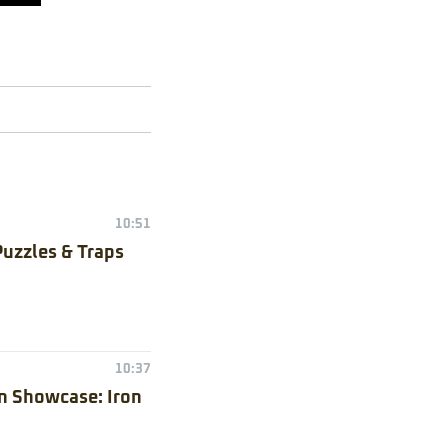
10:51
Puzzles & Traps
10:37
n Showcase: Iron