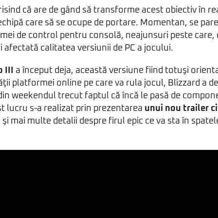
risind că are de gând să transforme acest obiectiv în rea
 echipă care să se ocupe de portare. Momentan, se par
ei de control pentru consolă, neajunsuri peste care, c
fi afectată calitatea versiunii de PC a jocului.
 III
a început deja, această versiune fiind totuşi orient
tăţii platformei online pe care va rula jocul, Blizzard a 
din weekendul trecut faptul că încă le pasă de compone
st lucru s-a realizat prin prezentarea
unui nou trailer 
 şi mai multe detalii despre firul epic ce va sta în spatel