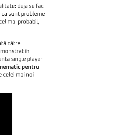
litate: deja se fac
e ca sunt probleme
el mai probabil,
ată către
demonstrat în
nta single player
cinematic pentru
e celei mai noi