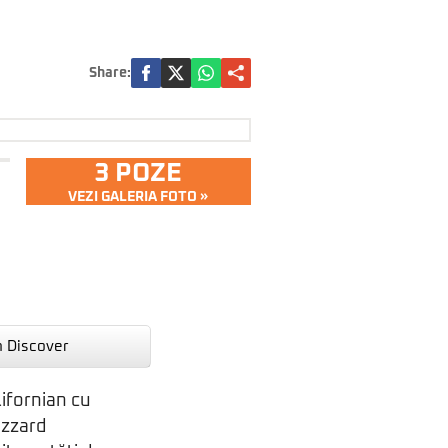
Share:
3 POZE
VEZI GALERIA FOTO »
n Discover
ifornian cu
izzard