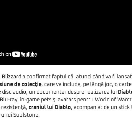
 Blizzard a confirmat faptul că, atunci când va fi lansa
siune de colecţie
, care va include, pe lângă joc, o cart
 disc audio, un documentar despre realizarea lui
Diablo
Blu-ray, in-game pets şi avatars pentru World of Warcraf
 rezistenţă,
craniul lui Diablo
, acompaniat de un stick
a unui Soulstone.