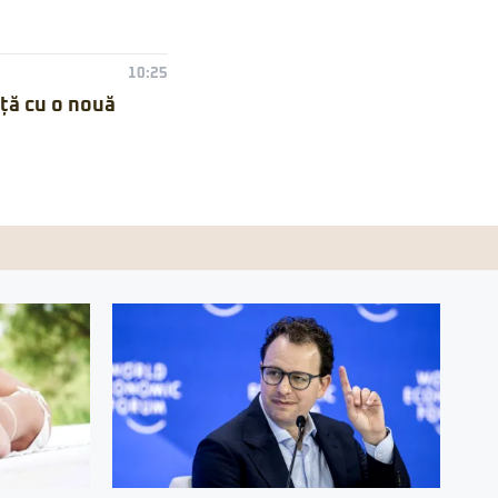
10:25
nță cu o nouă