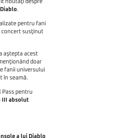
it noutăţi despre
Diablo
.
alizate pentru fani
n concert susţinut
ea aştepta acest
i, menţionând doar
pe fanii universului
at în seamă.
al Pass pentru
 III absolut
nsole a lui Diablo