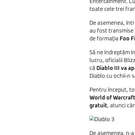
Entertainment. Cu 
toate cele trei fra
De asemenea, între
au fost transmise 
de formaţia
Foo F
Să ne îndreptăm î
lucru, oficialii Bl
că
Diablo III va a
Diablo cu ochii-n 
Pentru început, to
World of Warcraf
gratuit
, atunci câ
De asemenea, n-a f