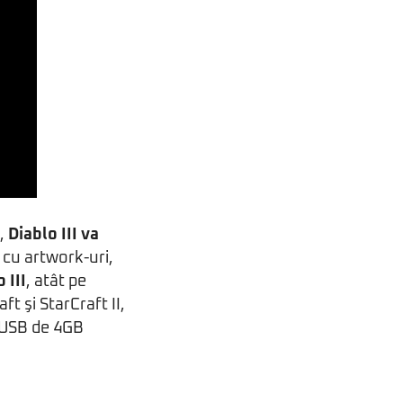
t,
Diablo III va
e cu artwork-uri,
 III
, atât pe
t şi StarCraft II,
 USB de 4GB