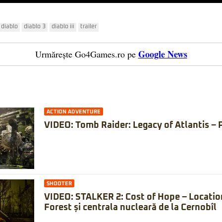
diablo
diablo 3
diablo iii
trailer
Google News
Urmărește Go4Games.ro pe
ACTION ADVENTURE
VIDEO: Tomb Raider: Legacy of Atlantis – 
SHOOTER
VIDEO: STALKER 2: Cost of Hope – Locatio
Forest și centrala nucleară de la Cernobîl