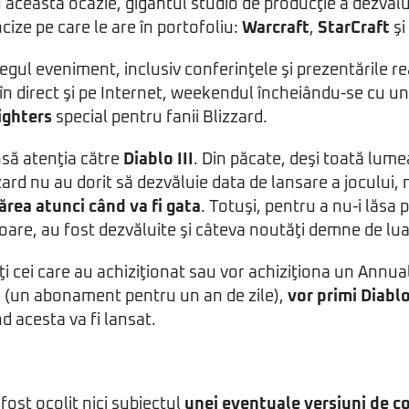
această ocazie, gigantul studio de producţie a dezvălu
ncize pe care le are în portofoliu:
Warcraft
,
StarCraft
şi
gul eveniment, inclusiv conferinţele şi prezentările re
în direct şi pe Internet, weekendul încheiându-se cu u
ighters
special pentru fanii Blizzard.
nsă atenţia către
Diablo III
. Din păcate, deşi toată lum
izzard nu au dorit să dezvăluie data de lansare a joculu
părea atunci când va fi gata
. Totuşi, pentru a nu-i lăsa 
soare, au fost dezvăluite şi câteva noutăţi demne de lu
ţi cei care au achiziţionat sau vor achiziţiona un Annu
t
(un abonament pentru un an de zile),
vor primi Diablo
nd acesta va fi lansat.
ost ocolit nici subiectul
unei eventuale versiuni de co