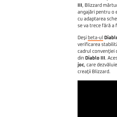
III
, Blizzard mărtu
angajări pentru o
cu adaptarea schem
se va trece fără a 
Deşi
beta-ul
Diablo
verificarea stabili
cadrul convenţiei 
din
Diablo III
. Ace
joc
, care dezvăluie
creaţii Blizzard.