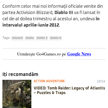
Conform celor mai noi informaţii oficiale venite din
partea Activision Blizzard,
Diablo III
va fi lansat în
cel de-al doilea trimestru al acestui an, undeva
în
intervalul aprilie-iunie 2012
.
Tags:
blizzard
diablo
diablo 3
diablo iii
Google News
Urmărește Go4Games.ro pe
Iți recomandăm
ACTION ADVENTURE
10:51
VIDEO: Tomb Raider: Legacy of Atlantis
– Puzzles & Traps