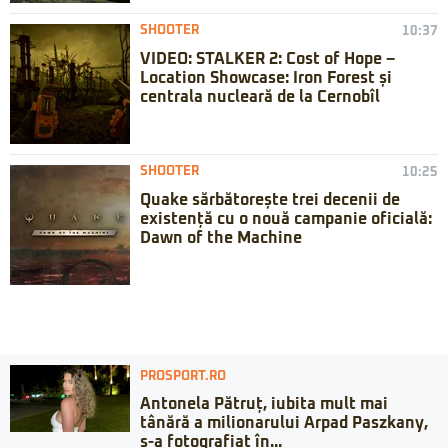
SHOOTER
10:37
VIDEO: STALKER 2: Cost of Hope –
Location Showcase: Iron Forest și
centrala nucleară de la Cernobîl
SHOOTER
10:25
Quake sărbătorește trei decenii de
existență cu o nouă campanie oficială:
Dawn of the Machine
PROSPORT.RO
Antonela Pătruț, iubita mult mai
tânără a milionarului Arpad Paszkany,
s-a fotografiat în...