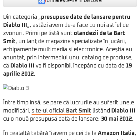
Urmărește-ne in Discover
Din categoria „
presupuse date de lansare pentru
Diablo III
„, astăzi avem de-a face cu noi astfel de
zvonuri. Primii pe listă sunt
olandezii de la Bart
Smit
, un lanţ de magazine specializate în jucării,
echipamente multimedia şi electronice. Aceştia au
anunţat, prin intermediul unui catalog de produse,
că
Diablo III
va fi disponibil începând cu data de
19
aprilie 2012
.
Între timp însă, se pare că lucrurile au suferit unele
modificări,
site-ul oficial
Bart Smit
listând
Diablo III
cu o nouă presupusă dată de lansare:
30 mai 2012
.
În cealaltă tabără îi avem pe cei de la
Amazon Italia
,