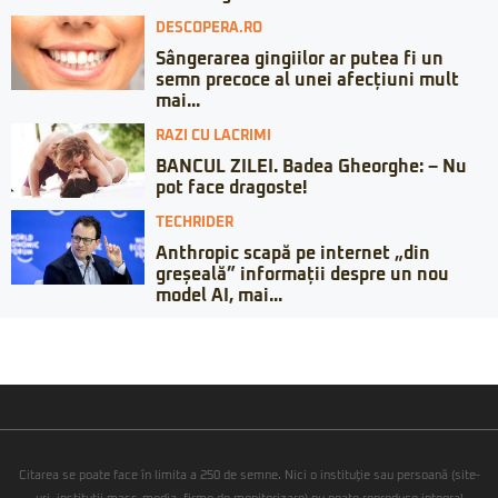
DESCOPERA.RO
Sângerarea gingiilor ar putea fi un
semn precoce al unei afecțiuni mult
mai...
RAZI CU LACRIMI
BANCUL ZILEI. Badea Gheorghe: – Nu
pot face dragoste!
TECHRIDER
Anthropic scapă pe internet „din
greșeală” informații despre un nou
model AI, mai...
Citarea se poate face în limita a 250 de semne. Nici o instituţie sau persoană (site-