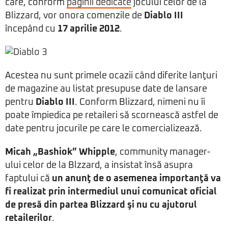
care, conform
paginii dedicate
jocului celor de la
Blizzard, vor onora comenzile de
Diablo III
începând cu
17 aprilie 2012
.
Acestea nu sunt primele ocazii când diferite lanţuri
de magazine au listat presupuse date de lansare
pentru
Diablo III
. Conform Blizzard, nimeni nu îi
poate împiedica pe retaileri să scornească astfel de
date pentru jocurile pe care le comercializează.
Micah „Bashiok” Whipple
, community manager-
ului celor de la Blzzard, a insistat însă asupra
faptului că
un anunţ de o asemenea importanţă va
fi realizat prin intermediul unui comunicat oficial
de presă din partea Blizzard şi nu cu ajutorul
retailerilor
.