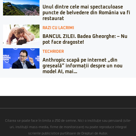
Unul dintre cele mai spectaculoase
puncte de belvedere din România va fi
restaurat
RAZI CU LACRIMI
BANCUL ZILEI. Badea Gheorghe: – Nu
pot face dragoste!
TECHRIDER
Anthropic scapă pe internet „din
greșeală” informații despre un nou
model AI, mai...
Citarea se poate face în limita a 250 de semne. Nici o instituţie sau persoană (site-
uri, instituţii mass-media, firme de monitorizare) nu poate reproduce integral
scrierile publicistice purtătoare de Drepturi de Autor.