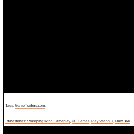
Tags:
GameTrailers.com
,
Runestones: Sweeping Wind Gameplay
,
PC Games
,
PlayStation 3
,
Xbox 360