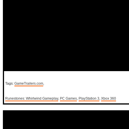
Tags:
GameTrailers.com
,
Runestones: Whirlwind Gameplay
,
PC Games
,
PlayStation 3
,
Xbox 360