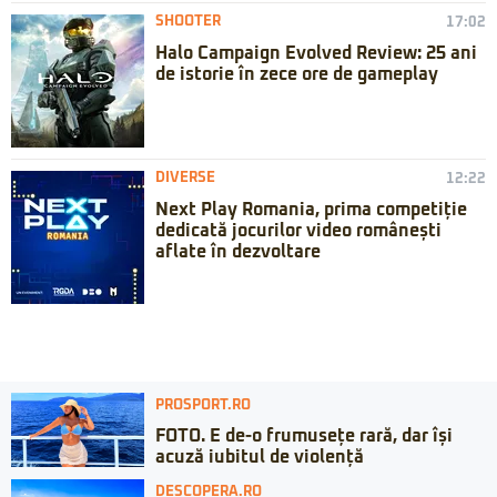
SHOOTER
17:02
Halo Campaign Evolved Review: 25 ani
de istorie în zece ore de gameplay
DIVERSE
12:22
Next Play Romania, prima competiție
dedicată jocurilor video românești
aflate în dezvoltare
PROSPORT.RO
FOTO. E de-o frumusețe rară, dar își
acuză iubitul de violență
DESCOPERA.RO