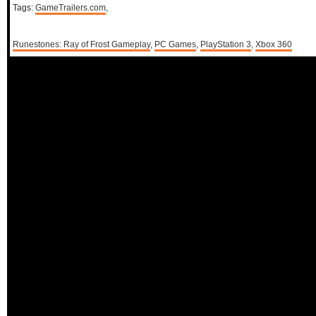
Tags:
GameTrailers.com
,
Runestones: Ray of Frost Gameplay
,
PC Games
,
PlayStation 3
,
Xbox 360