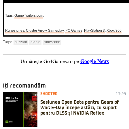
Tags:
GameTrailers.com
,
Runestones: Cluster Arrow Gameplay
,
PC Games
,
PlayStation 3
,
Xbox 360
Tags:
blizzard
diablo
runestone
Google News
Urmărește Go4Games.ro pe
Iți recomandăm
SHOOTER
13:29
Sesiunea Open Beta pentru Gears of
War: E-Day începe astăzi, cu suport
pentru DLSS și NVIDIA Reflex