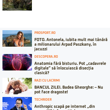
PROSPORT.RO
FOTO. Antonela, iubita mult mai tânără
a milionarului Arpad Paszkany, în
jacuzzi
DESCOPERA.RO
Anatomia fără bisturiu. Pot „cadavrele
digitale” să înlocuiască disecția
clasică?
RAZI CU LACRIMI
BANCUL ZILEI. Badea Gheorghe: – Nu
pot face dragoste!
TECHRIDER
Anthropic scapă pe internet „din