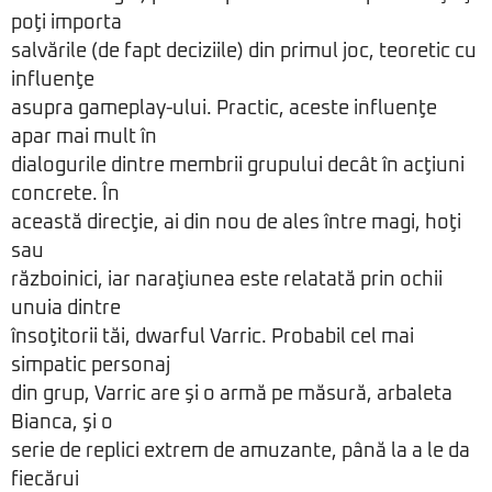
poţi importa
salvările (de fapt deciziile) din primul joc, teoretic cu
influenţe
asupra gameplay-ului. Practic, aceste influenţe
apar mai mult în
dialogurile dintre membrii grupului decât în acţiuni
concrete. În
această direcţie, ai din nou de ales între magi, hoţi
sau
războinici, iar naraţiunea este relatată prin ochii
unuia dintre
însoţitorii tăi, dwarful Varric. Probabil cel mai
simpatic personaj
din grup, Varric are şi o armă pe măsură, arbaleta
Bianca, şi o
serie de replici extrem de amuzante, până la a le da
fiecărui