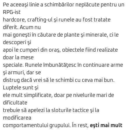
Pe aceeaşi linie a schimbărilor neplăcute pentru un
RPG-ist
hardcore, crafting-ul şi runele au fost tratate
diferit. Acum nu
mai goneşti în căutare de plante şi minerale, ci le
descoperi şi
apoi le cumperi din oraş, obiectele fiind realizate
doar la mese
speciale. Runele îmbunătăţesc în continuare arme
şi armuri, dar se
distrug dacă vrei să le schimbi cu ceva mai bun.
Luptele sunt şi
ele mult simplificate, doar pe nivelurile mari de
dificultate
trebuie să apelezi la sloturile tactice şi la
modificarea
comportamentului grupului. În rest,
eşti mai mult