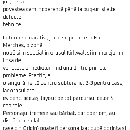
joc, de la
povestea cam incoerentă până la bug-uri şi alte
defecte
tehnice.
În termeni narativi, jocul se petrece în Free
Marches, o zonă
nouă şi în special în oraşul Kirkwall şi în împrejurimi,
lipsa de
varietate a mediului fiind una dintre primele
probleme. Practic, ai
o singură hartă pentru subterane, 2-3 pentru case,
iar oraşul are,
evident, acelaşi layout pe tot parcursul celor 4
capitole.
Personajul (femeie sau bărbat, dar doar om, au
dispărut celelalte
rase din Origin) poate fi personalizat după dorinţă şi