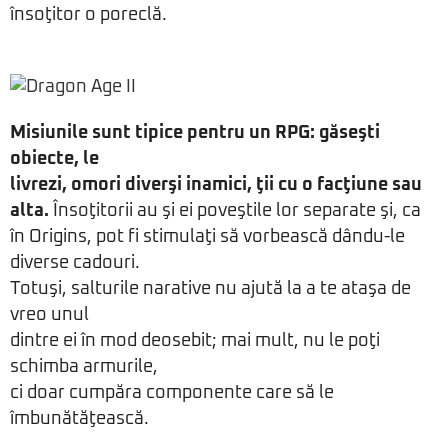
însoţitor o poreclă.
Misiunile sunt tipice pentru un RPG: găseşti
obiecte, le
livrezi, omori diverşi inamici, ţii cu o facţiune sau
alta.
Însoţitorii au şi ei poveştile lor separate şi, ca
în Origins, pot fi stimulaţi să vorbească dându-le
diverse cadouri.
Totuşi, salturile narative nu ajută la a te ataşa de
vreo unul
dintre ei în mod deosebit; mai mult, nu le poţi
schimba armurile,
ci doar cumpăra componente care să le
îmbunătăţească.