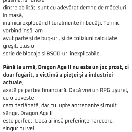
plasmă, iar unele
dintre abilităţi sunt cu adevărat demne de măceluri
în masă,
inamicii explodând literalmente în bucăţi. Tehnic
vorbind însă, am
avut parte şi de bug-uri, şi de coliziuni calculate
greşit, plus o
serie de blocaje şi BSOD-uri inexplicabile.
Până la urmă, Dragon Age II nu este un joc prost, ci
doar fugărit, o victimă a pieţei şi a industriei
actuale
,
axată pe partea financiară. Dacă vrei un RPG uşurel,
cu o poveste
cam dezlânată, dar cu lupte antrenante şi mult
sânge, Dragon Age II
este perfect. Dacă ai însă preferinţe hardcore,
singur nu vei