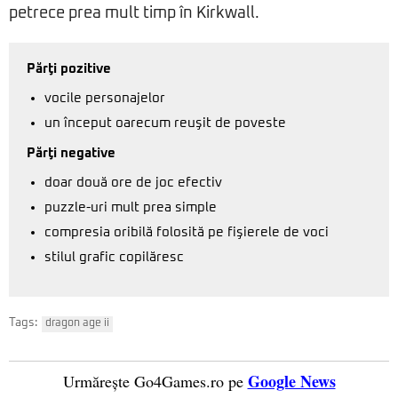
petrece prea mult timp în Kirkwall.
Părţi pozitive
vocile personajelor
un început oarecum reuşit de poveste
Părţi negative
doar două ore de joc efectiv
puzzle-uri mult prea simple
compresia oribilă folosită pe fişierele de voci
stilul grafic copilăresc
Tags:
dragon age ii
Google News
Urmărește Go4Games.ro pe