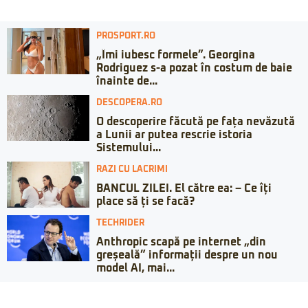
PROSPORT.RO
„Îmi iubesc formele”. Georgina
Rodriguez s-a pozat în costum de baie
înainte de...
DESCOPERA.RO
O descoperire făcută pe fața nevăzută
a Lunii ar putea rescrie istoria
Sistemului...
RAZI CU LACRIMI
BANCUL ZILEI. El către ea: – Ce îți
place să ți se facă?
TECHRIDER
Anthropic scapă pe internet „din
greșeală” informații despre un nou
model AI, mai...