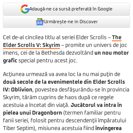
Adaugă-ne ca sursă preferată în Google
Urmărește-ne in Discover
Cel de-al cincilea titlu al seriei Elder Scrolls –
The
Elder Scrolls V: Skyrim
– promite un univers de joc
imens, cei de la Bethesda dezvoltând
un nou motor
grafic
special pentru acest joc.
Acţiunea urmează va avea loc la nu mai puţin de
două secole de la evenimentele din Elder Scrolls
IV: Oblivion
, povestea desfăşurându-se în provincia
Skyrim, tărâm cuprins de haos după ce regele
acestuia a încetat din viaţă.
Jucătorul va intra în
pielea unui Dragonborn
(termen familiar pentru
fanii seriei, folosit pentru descendenţii împăratului
Tiber Septim), misiunea acestuia fiind
învingerea