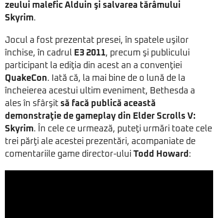
zeului malefic Alduin şi salvarea tărâmului
Skyrim
.
Jocul a fost prezentat presei, în spatele uşilor
închise, în cadrul
E3 2011
, precum şi publicului
participant la ediţia din acest an a convenţiei
QuakeCon
. Iată că, la mai bine de o lună de la
încheierea acestui ultim eveniment, Bethesda a
ales în sfârşit
să facă publică această
demonstraţie de gameplay din Elder Scrolls V:
Skyrim
. În cele ce urmează, puteţi urmări toate cele
trei părţi ale acestei prezentări, acompaniate de
comentariile game director-ului
Todd Howard
: