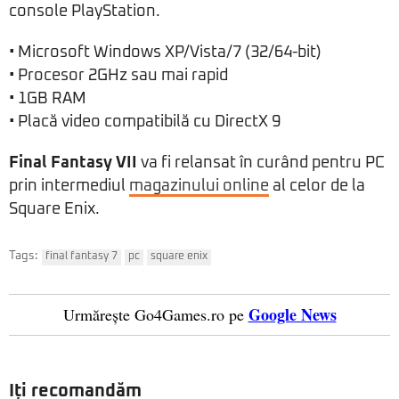
console PlayStation.
• Microsoft Windows XP/Vista/7 (32/64-bit)
• Procesor 2GHz sau mai rapid
• 1GB RAM
• Placă video compatibilă cu DirectX 9
Final Fantasy VII
va fi relansat în curând pentru PC
prin intermediul
magazinului online
al celor de la
Square Enix.
Tags:
final fantasy 7
pc
square enix
Google News
Urmărește Go4Games.ro pe
Iți recomandăm