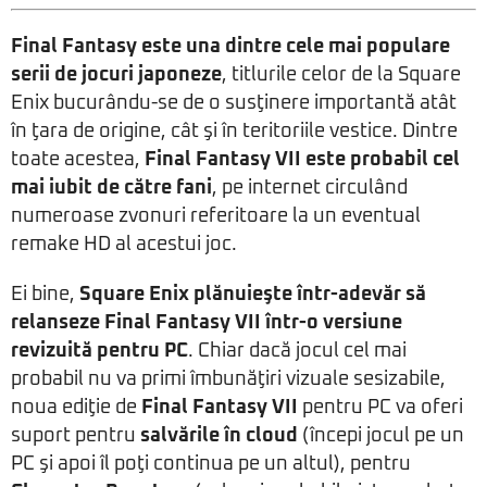
Final Fantasy este una dintre cele mai populare
serii de jocuri japoneze
, titlurile celor de la Square
Enix bucurându-se de o susţinere importantă atât
în ţara de origine, cât şi în teritoriile vestice. Dintre
toate acestea,
Final Fantasy VII este probabil cel
mai iubit de către fani
, pe internet circulând
numeroase zvonuri referitoare la un eventual
remake HD al acestui joc.
Ei bine,
Square Enix plănuieşte într-adevăr să
relanseze Final Fantasy VII într-o versiune
revizuită pentru PC
. Chiar dacă jocul cel mai
probabil nu va primi îmbunăţiri vizuale sesizabile,
noua ediţie de
Final Fantasy VII
pentru PC va oferi
suport pentru
salvările în cloud
(începi jocul pe un
PC şi apoi îl poţi continua pe un altul), pentru