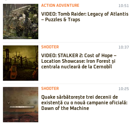
ACTION ADVENTURE
10:51
VIDEO: Tomb Raider: Legacy of Atlantis
– Puzzles & Traps
SHOOTER
10:37
VIDEO: STALKER 2: Cost of Hope –
Location Showcase: Iron Forest și
centrala nucleară de la Cernobîl
SHOOTER
10:25
Quake sărbătorește trei decenii de
existență cu o nouă campanie oficială:
Dawn of the Machine