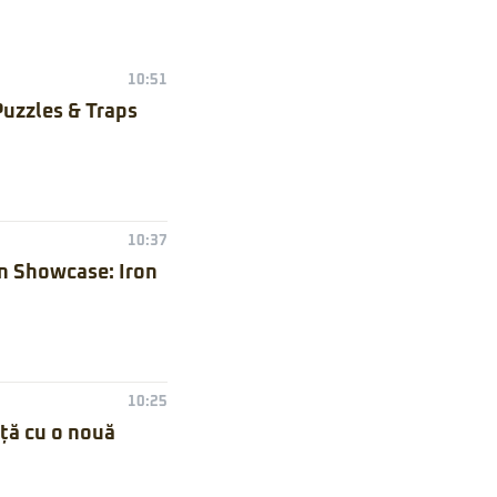
10:51
Puzzles & Traps
10:37
n Showcase: Iron
10:25
nță cu o nouă