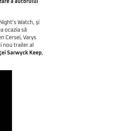
zare a autorului
 Night’s Watch, şi
ea ocazia să
n Cersei, Varys
nou trailer al
eţei Sarwyck Keep
,