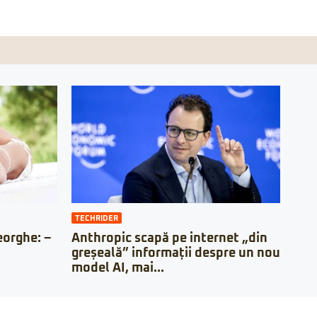
TECHRIDER
orghe: –
Anthropic scapă pe internet „din
greșeală” informații despre un nou
model AI, mai...