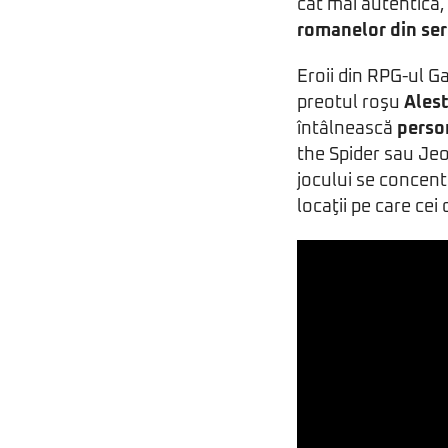
cât mai autentica
romanelor din seri
Eroii din RPG-ul G
preotul roşu
Ales
întâlnească
perso
the Spider sau Jeo
jocului se concen
locaţii pe care cei