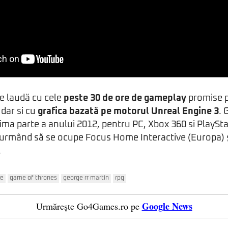
se laudă cu cele
peste 30 de ore de gameplay
promise 
dar si cu
grafica bazată pe motorul Unreal Engine 3
. 
rima parte a anului 2012, pentru PC, Xbox 360 si PlaySta
 urmând să se ocupe Focus Home Interactive (Europa) ş
.
re
game of thrones
george rr martin
rpg
Google News
Urmărește Go4Games.ro pe