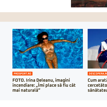
PROSPORT.RO
DESCOPERA.R
FOTO. Irina Deleanu, imagini
Cum arată
incendiare: „Îmi place să fiu cât
cercetăto
mai naturală”
sănătatea