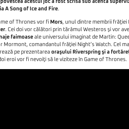
,
povestea acestui joc a fost scrisă sub atenta supervi
a A Song of Ice and Fire
.
ame of Thrones vor fi
Mors
, unul dintre membrii frăţiei
ter
. Cei doi vor călători prin tărâmul Westeros şi vor av
naje faimoase
ale universului imaginat de Martin: Quee
r Mormont, comandantul frăţiei Night’s Watch. Cel mai 
trează pe prezentarea
oraşului Riverspring şi a fortăr
 doi eroi vor fi nevoiţi să le viziteze în Game of Thrones.