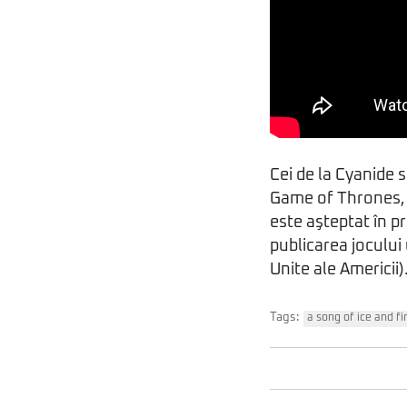
Cei de la Cyanide 
Game of Thrones, 
este aşteptat în p
publicarea jocului
Unite ale Americii)
Tags:
a song of ice and fi