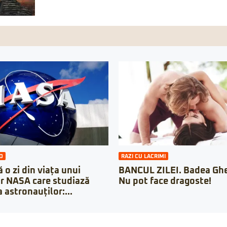
O
RAZI CU LACRIMI
 o zi din viața unui
BANCUL ZILEI. Badea Ghe
r NASA care studiază
Nu pot face dragoste!
 astronauților:...