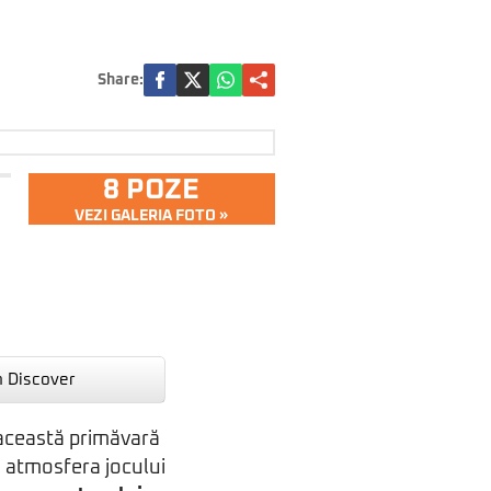
Share:
8 POZE
VEZI GALERIA FOTO »
n Discover
n această primăvară
a atmosfera jocului