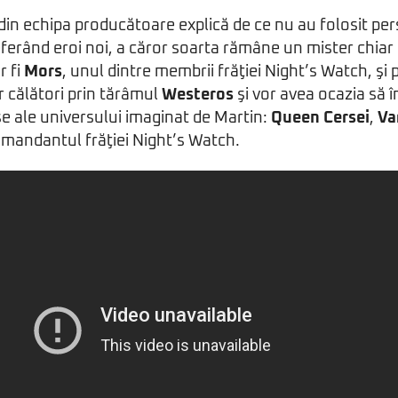
din echipa producătoare explică de ce nu au folosit pe
ferând eroi noi, a căror soarta rămâne un mister chiar ş
r fi
Mors
, unul dintre membrii frăţiei Night’s Watch, şi
or călători prin tărâmul
Westeros
şi vor avea ocazia să 
e ale universului imaginat de Martin:
Queen Cersei
,
Va
omandantul frăţiei Night’s Watch.