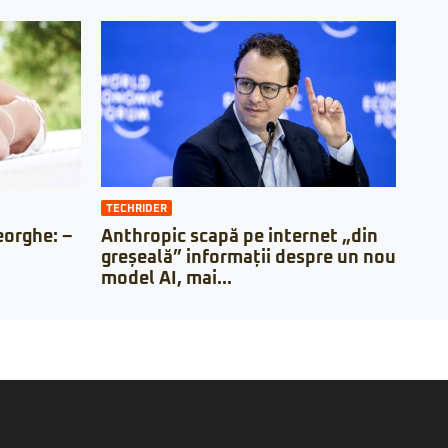
TECHRIDER
orghe: –
Anthropic scapă pe internet „din
greșeală” informații despre un nou
model AI, mai...