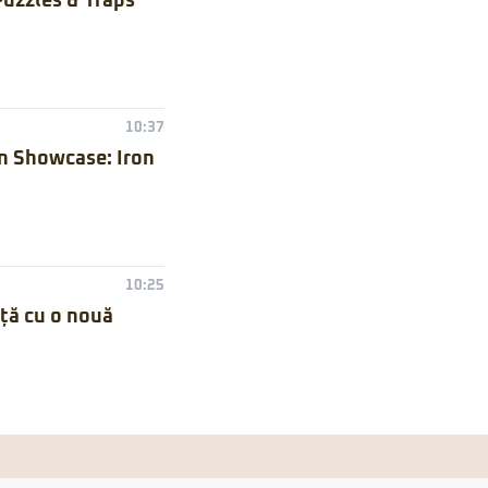
Puzzles & Traps
10:37
n Showcase: Iron
10:25
nță cu o nouă