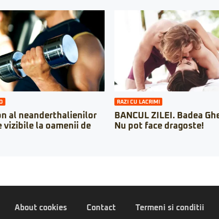
O
RAZI CU LACRIMI
 al neanderthalienilor
BANCUL ZILEI. Badea Ghe
 vizibile la oamenii de
Nu pot face dragoste!
About cookies
Contact
Termeni si conditii