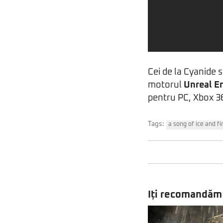
Cei de la Cyanide 
motorul
Unreal E
pentru PC, Xbox 36
Tags:
a song of ice and fi
Iți recomandăm