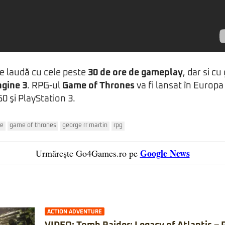
se laudă cu cele peste
30 de ore de gameplay
, dar si c
ngine 3
. RPG-ul
Game of Thrones
va fi lansat în Europ
0 şi PlayStation 3.
re
game of thrones
george rr martin
rpg
Google News
Urmărește Go4Games.ro pe
ACTION ADVENTURE