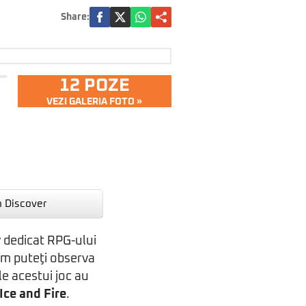
Share:
12 POZE
VEZI GALERIA FOTO »
n Discover
 dedicat RPG-ului
um puteţi observa
le acestui joc au
Ice and Fire
.