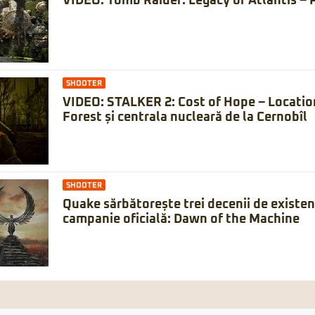
VIDEO: Tomb Raider: Legacy of Atlantis – 
SHOOTER
VIDEO: STALKER 2: Cost of Hope – Locatio
Forest și centrala nucleară de la Cernobîl
SHOOTER
Quake sărbătorește trei decenii de existe
campanie oficială: Dawn of the Machine