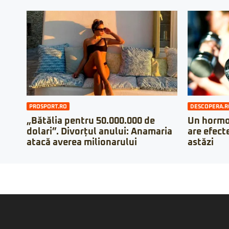
PROSPORT.RO
DESCOPERA.R
„Bătălia pentru 50.000.000 de
Un hormon
dolari”. Divorțul anului: Anamaria
are efecte
atacă averea milionarului
astăzi