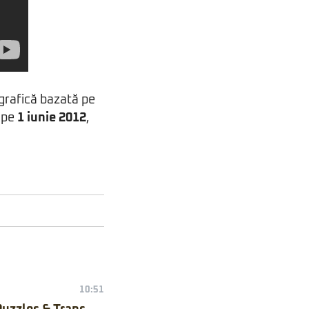
u grafică bazată pe
a pe
1 iunie 2012
,
10:51