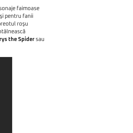
rsonaje faimoase
i pentru fanii
 preotul roşu
întâlnească
rys the Spider
sau