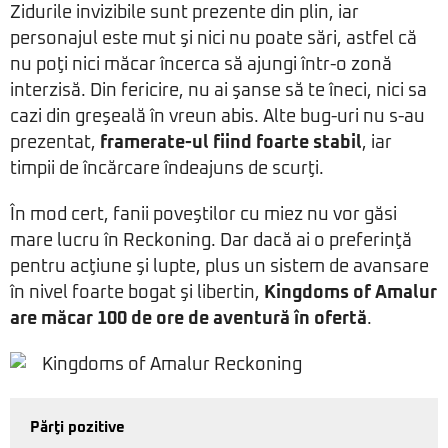
Zidurile invizibile sunt prezente din plin, iar
personajul este mut şi nici nu poate sări, astfel că
nu poţi nici măcar încerca să ajungi într-o zonă
interzisă. Din fericire, nu ai şanse să te îneci, nici sa
cazi din greşeală în vreun abis. Alte bug-uri nu s-au
prezentat,
framerate-ul fiind foarte stabil
, iar
timpii de încărcare îndeajuns de scurţi.
În mod cert, fanii poveştilor cu miez nu vor găsi
mare lucru în Reckoning. Dar dacă ai o preferinţă
pentru acţiune şi lupte, plus un sistem de avansare
în nivel foarte bogat şi libertin,
Kingdoms of Amalur
are măcar 100 de ore de aventură în ofertă
.
Părţi pozitive