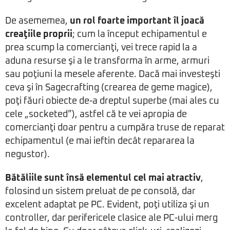
De asememea,
un rol foarte important îl joacă
creaţiile proprii
; cum la început echipamentul e
prea scump la comercianţi, vei trece rapid la a
aduna resurse şi a le transforma în arme, armuri
sau poţiuni la mesele aferente. Dacă mai investeşti
ceva şi în Sagecrafting (crearea de geme magice),
poţi făuri obiecte de-a dreptul superbe (mai ales cu
cele „socketed”), astfel că te vei apropia de
comercianţi doar pentru a cumpăra truse de reparat
echipamentul (e mai ieftin decât repararea la
negustor).
Bătăliile sunt însă elementul cel mai atractiv
,
folosind un sistem preluat de pe consolă, dar
excelent adaptat pe PC. Evident, poţi utiliza şi un
controller, dar perifericele clasice ale PC-ului merg