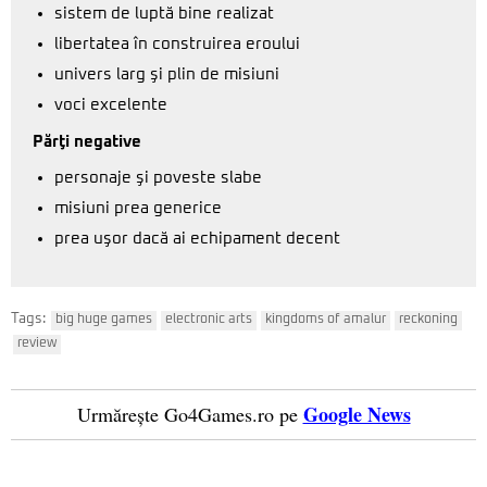
sistem de luptă bine realizat
libertatea în construirea eroului
univers larg şi plin de misiuni
voci excelente
Părţi negative
personaje şi poveste slabe
misiuni prea generice
prea uşor dacă ai echipament decent
Tags:
big huge games
electronic arts
kingdoms of amalur
reckoning
review
Google News
Urmărește Go4Games.ro pe