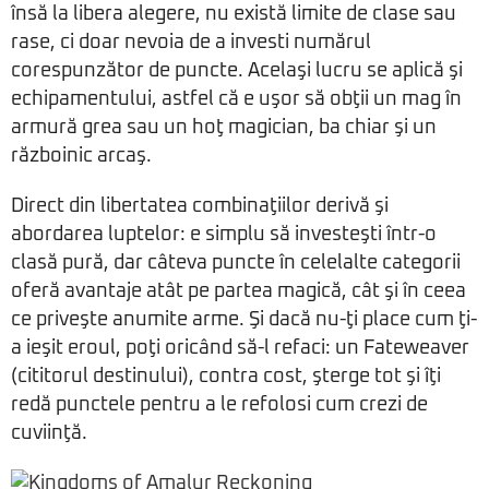
însă la libera alegere, nu există limite de clase sau
rase, ci doar nevoia de a investi numărul
corespunzător de puncte. Acelaşi lucru se aplică şi
echipamentului, astfel că e uşor să obţii un mag în
armură grea sau un hoţ magician, ba chiar şi un
războinic arcaş.
Direct din libertatea combinaţiilor derivă şi
abordarea luptelor: e simplu să investeşti într-o
clasă pură, dar câteva puncte în celelalte categorii
oferă avantaje atât pe partea magică, cât şi în ceea
ce priveşte anumite arme. Şi dacă nu-ţi place cum ţi-
a ieşit eroul, poţi oricând să-l refaci: un Fateweaver
(cititorul destinului), contra cost, şterge tot şi îţi
redă punctele pentru a le refolosi cum crezi de
cuviinţă.