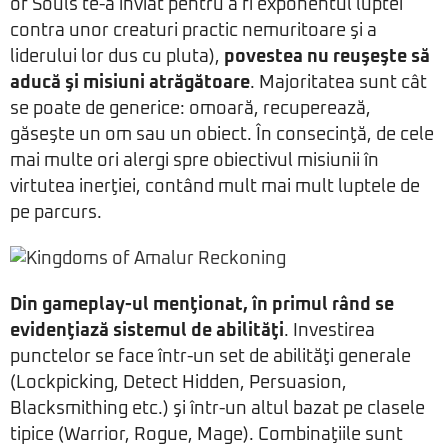
of Souls te-a înviat pentru a fi exponentul luptei
contra unor creaturi practic nemuritoare şi a
liderului lor dus cu pluta),
povestea nu reuşeşte să
aducă şi misiuni atrăgătoare
. Majoritatea sunt cât
se poate de generice: omoară, recuperează,
găseşte un om sau un obiect. În consecinţă, de cele
mai multe ori alergi spre obiectivul misiunii în
virtutea inerţiei, contând mult mai mult luptele de
pe parcurs.
Din gameplay-ul menţionat, în primul rând se
evidenţiază sistemul de abilităţi
. Investirea
punctelor se face într-un set de abilităţi generale
(Lockpicking, Detect Hidden, Persuasion,
Blacksmithing etc.) şi într-un altul bazat pe clasele
tipice (Warrior, Rogue, Mage). Combinaţiile sunt