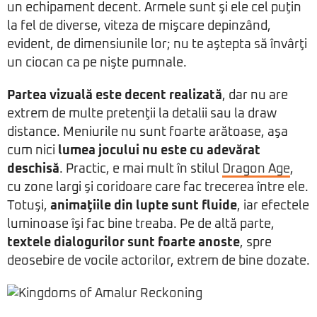
un echipament decent. Armele sunt şi ele cel puţin
la fel de diverse, viteza de mişcare depinzând,
evident, de dimensiunile lor; nu te aştepta să învârţi
un ciocan ca pe nişte pumnale.
Partea vizuală este decent realizată
, dar nu are
extrem de multe pretenţii la detalii sau la draw
distance. Meniurile nu sunt foarte arătoase, aşa
cum nici
lumea jocului nu este cu adevărat
deschisă
. Practic, e mai mult în stilul
Dragon Age
,
cu zone largi şi coridoare care fac trecerea între ele.
Totuşi,
animaţiile din lupte sunt fluide
, iar efectele
luminoase îşi fac bine treaba. Pe de altă parte,
textele dialogurilor sunt foarte anoste
, spre
deosebire de vocile actorilor, extrem de bine dozate.