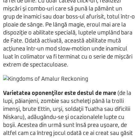
la fel de bine. Cu doar câteva click-uri, realizezi
mişcări şi combo-uri care să pună la pământ un
grup de inamici sau doar boss-ul afurisit, totul într-o
ploaie de sânge. Pe lângă magie, eroul mai are la
dispoziţie o abilitate specială, luptele umplând bara
de Fate. Odată activată, această abilitate mută
acţiunea într-un mod slow-motion unde inamicul
luat în colimator va fi terminat cu o serie de mişcări
extrem de spectaculoase.
Varietatea oponenţilor este destul de mare
(de la
lupi, păianjeni, zombie sau scheleţi până la trolli
imenşi, brute Ettin, urşi, soldaţii Tuatha sau dificilii
Niskaru), adăugându-se şi ocazionalele lupte cu
boşii. Acestea din urmă sunt însă prea uşoare, de
altfel cam ca întreg jocul odată ce ai creat sau găsit