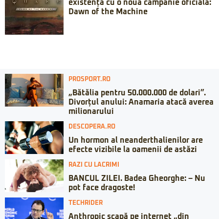
existență cu o nouă campanie oficială:
Dawn of the Machine
PROSPORT.RO
„Bătălia pentru 50.000.000 de dolari”.
Divorțul anului: Anamaria atacă averea
milionarului
DESCOPERA.RO
Un hormon al neanderthalienilor are
efecte vizibile la oamenii de astăzi
RAZI CU LACRIMI
BANCUL ZILEI. Badea Gheorghe: – Nu
pot face dragoste!
TECHRIDER
Anthropic scapă pe internet „din