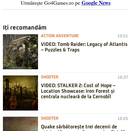
Google News
Urmărește Go4Games.ro pe
Iți recomandăm
ACTION ADVENTURE
10:51
VIDEO: Tomb Raider: Legacy of Atlantis
– Puzzles & Traps
SHOOTER
10:37
VIDEO: STALKER 2: Cost of Hope –
Location Showcase: Iron Forest și
centrala nucleară de la Cernobîl
SHOOTER
10:25
Quake sărbătorește trei decenii de