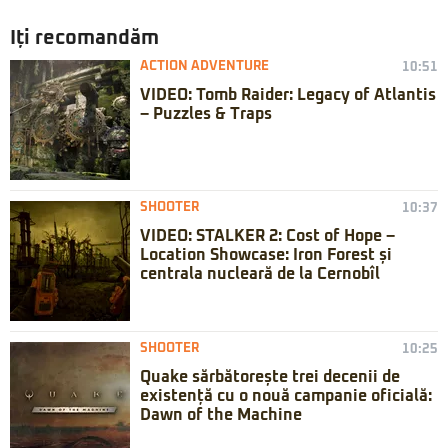
Iți recomandăm
ACTION ADVENTURE
10:51
VIDEO: Tomb Raider: Legacy of Atlantis
– Puzzles & Traps
SHOOTER
10:37
VIDEO: STALKER 2: Cost of Hope –
Location Showcase: Iron Forest și
centrala nucleară de la Cernobîl
SHOOTER
10:25
Quake sărbătorește trei decenii de
existență cu o nouă campanie oficială:
Dawn of the Machine