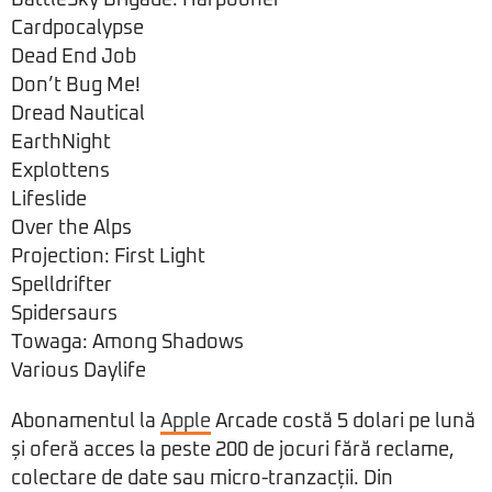
BattleSky Brigade: Harpooner
Cardpocalypse
Dead End Job
Don’t Bug Me!
Dread Nautical
EarthNight
Explottens
Lifeslide
Over the Alps
Projection: First Light
Spelldrifter
Spidersaurs
Towaga: Among Shadows
Various Daylife
Abonamentul la
Apple
Arcade costă 5 dolari pe lună
și oferă acces la peste 200 de jocuri fără reclame,
colectare de date sau micro-tranzacții. Din