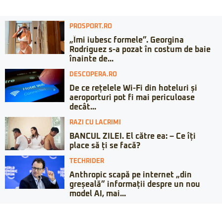
PROSPORT.RO
„Îmi iubesc formele”. Georgina
Rodriguez s-a pozat în costum de baie
înainte de...
DESCOPERA.RO
De ce rețelele Wi-Fi din hoteluri și
aeroporturi pot fi mai periculoase
decât...
RAZI CU LACRIMI
BANCUL ZILEI. El către ea: – Ce îți
place să ți se facă?
TECHRIDER
Anthropic scapă pe internet „din
greșeală” informații despre un nou
model AI, mai...