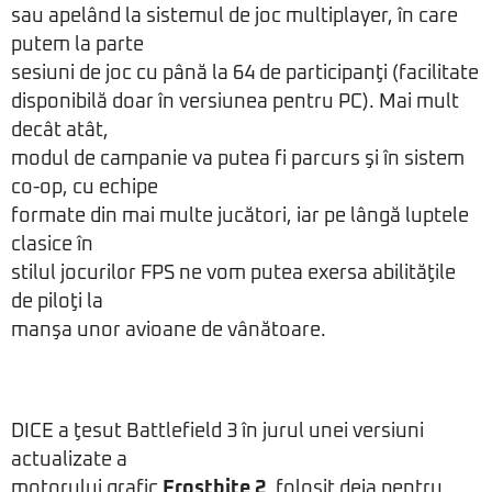
sau apelând la sistemul de joc multiplayer, în care
putem la parte
sesiuni de joc cu până la 64 de participanţi (facilitate
disponibilă doar în versiunea pentru PC). Mai mult
decât atât,
modul de campanie va putea fi parcurs şi în sistem
co-op, cu echipe
formate din mai multe jucători, iar pe lângă luptele
clasice în
stilul jocurilor FPS ne vom putea exersa abilităţile
de piloţi la
manşa unor avioane de vânătoare.
DICE a ţesut Battlefield 3 în jurul unei versiuni
actualizate a
motorului grafic
Frostbite 2
, folosit deja pentru