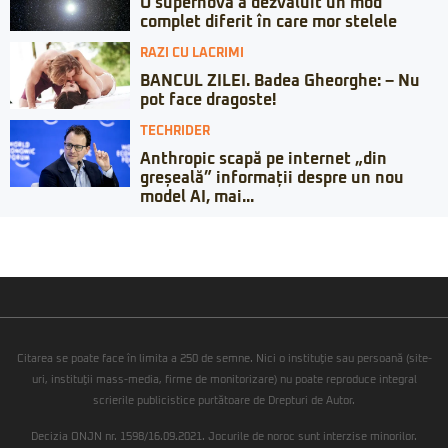
O supernovă a dezvăluit un mod
complet diferit în care mor stelele
RAZI CU LACRIMI
BANCUL ZILEI. Badea Gheorghe: – Nu
pot face dragoste!
TECHRIDER
Anthropic scapă pe internet „din
greșeală” informații despre un nou
model AI, mai...
Citarea se poate face în limita a 250 de semne. Nici o instituţie sau persoană (site-
uri, instituţii mass-media, firme de monitorizare) nu poate reproduce integral
scrierile publicistice purtătoare de Drepturi de Autor.
Decizia ONJN nr. 1598/16.09.2021. Jocurile de noroc sunt interzise minorilor.