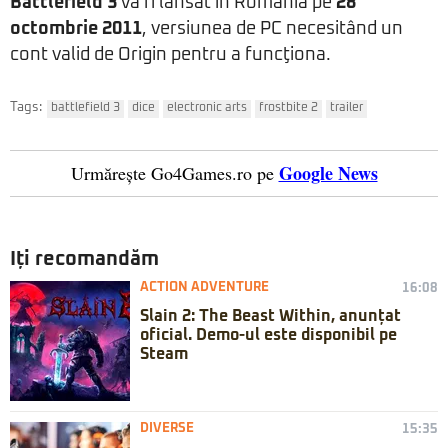
Battlefield 3
va fi lansat în România pe
28
octombrie 2011
, versiunea de PC necesitând un
cont valid de Origin pentru a funcţiona.
Tags:
battlefield 3
dice
electronic arts
frostbite 2
trailer
Google News
Urmărește Go4Games.ro pe
Iți recomandăm
ACTION ADVENTURE
16:08
Slain 2: The Beast Within, anunțat
oficial. Demo-ul este disponibil pe
Steam
DIVERSE
15:35