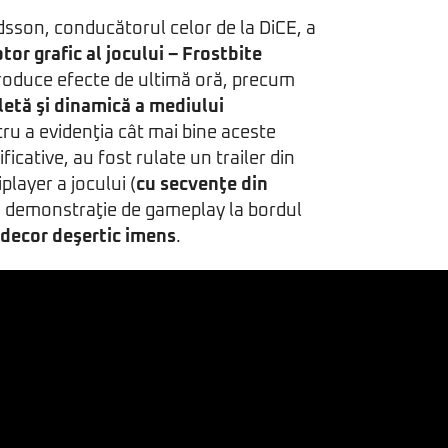
sson, conducătorul celor de la DiCE, a
or grafic al jocului – Frostbite
produce efecte de ultimă oră, precum
etă şi dinamică a mediului
tru a evidenţia cât mai bine aceste
icative, au fost rulate un trailer din
layer a jocului (
cu secvenţe din
 o demonstraţie de gameplay la bordul
 decor deşertic imens
.