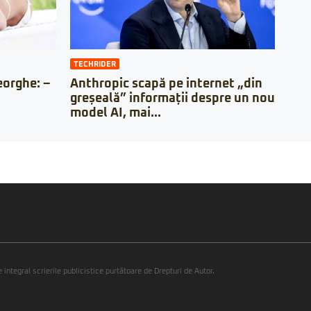
TECHRIDER
orghe: –
Anthropic scapă pe internet „din
greșeală” informații despre un nou
model AI, mai...
integral scrierile publicistice purtătoare de Drepturi de Autor.