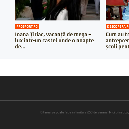
PROSPORT.RO
DESCOPERA.R
Ioana Țiriac, vacanță de mega –
Cum au t
lux într-un castel unde o noapte
antrepren
de...
școli pent
Citarea se poate face în limita a 250 de semne. Nici o instituţ