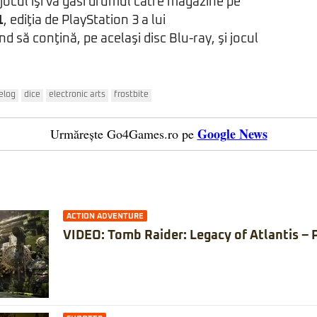
 jocul îşi va găsi drumul către magazine pe
1
, ediţia de PlayStation 3 a lui
d să conţină, pe acelaşi disc Blu-ray, şi jocul
elog
dice
electronic arts
frostbite
Google News
Urmărește Go4Games.ro pe
ACTION ADVENTURE
VIDEO: Tomb Raider: Legacy of Atlantis – 