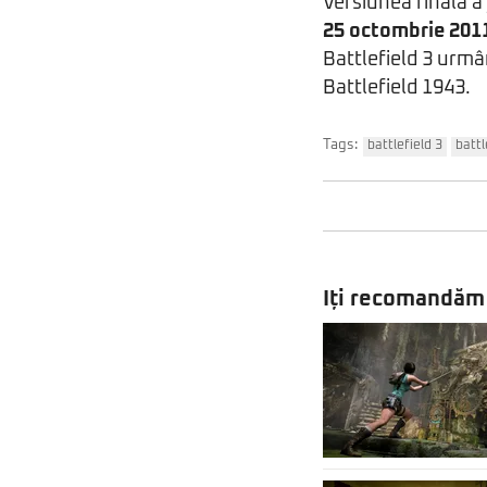
Versiunea finala a
25 octombrie 201
Battlefield 3 urmân
Battlefield 1943.
Tags:
battlefield 3
battl
Iți recomandăm