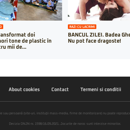
O
RAZI CU LACRIMI
ransformat doi
BANCUL ZILEI. Badea Ghe
ori tone de plastic în
Nu pot face dragoste!
ru mii de...
About cookies
Contact
Termeni si conditii
ie sau persoană (site-uri, instituţii mass-media, firme de monitorizare) nu poate reproduce 
Decizia ONJN nr. 1598/16.09.2021. Jocurile de noroc sunt interzise minorilor.