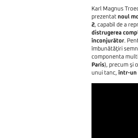
Karl Magnus Troed
prezentat
noul mot
2
, capabil de a re
distrugerea compl
înconjurător
. Pen
îmbunătăţiri semnif
componenta multip
Paris
), precum şi
unui tanc,
într-un