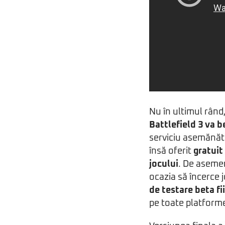
Nu în ultimul rând
Battlefield 3 va b
serviciu asemănă
însă oferit
gratuit
jocului
. De asemen
ocazia să încerce
de testare beta f
pe toate platformel