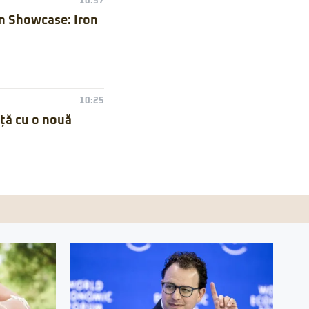
10:37
n Showcase: Iron
10:25
nță cu o nouă