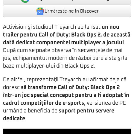
Urmărește-ne in Discover
Activision şi studioul Treyarch au lansat
un nou
trailer pentru
Call of Duty: Black Ops 2
, de această
dată dedicat componentei multiplayer a jocului
.
După cum se poate observa în secvenţele de mai
jos, echipamentul modern de război pare a sta şi la
baza multiplayer-ului din Black Ops 2.
De altfel, reprezentaţii Treyarch au afirmat deja că
doresc
să transforme Call of Duty: Black Ops 2
într-un joc special conceput pentru a fi adoptat în
cadrul competiţiilor de e-sports
, versiunea de PC
urmând a beneficia de
suport pentru servere
dedicate
.