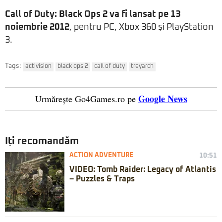
Call of Duty: Black Ops 2 va fi lansat pe 13
noiembrie 2012
, pentru PC, Xbox 360 şi PlayStation
3.
Tags:
activision
black ops 2
call of duty
treyarch
Google News
Urmărește Go4Games.ro pe
Iți recomandăm
ACTION ADVENTURE
10:51
VIDEO: Tomb Raider: Legacy of Atlantis
– Puzzles & Traps