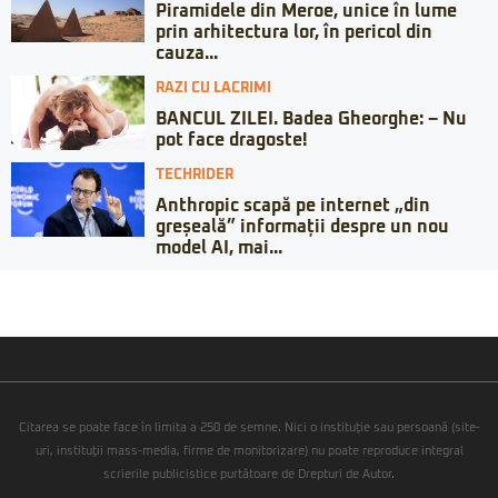
Piramidele din Meroe, unice în lume
prin arhitectura lor, în pericol din
cauza...
RAZI CU LACRIMI
BANCUL ZILEI. Badea Gheorghe: – Nu
pot face dragoste!
TECHRIDER
Anthropic scapă pe internet „din
greșeală” informații despre un nou
model AI, mai...
Citarea se poate face în limita a 250 de semne. Nici o instituţie sau persoană (site-
uri, instituţii mass-media, firme de monitorizare) nu poate reproduce integral
scrierile publicistice purtătoare de Drepturi de Autor.