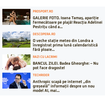
PROSPORT.RO
GALERIE FOTO. Ioana Tamaş, apariție
fermecătoare pe plajă! Reacția Adelinei
Pestrițu când a...
DESCOPERA.RO
O veche stație meteo din Londra a
înregistrat prima lună calendaristică
fără ploaie...
RAZI CU LACRIMI
BANCUL ZILEI. Badea Gheorghe: – Nu
pot face dragoste!
TECHRIDER
Anthropic scapă pe internet „din
greșeală” informații despre un nou
model AI, mai...