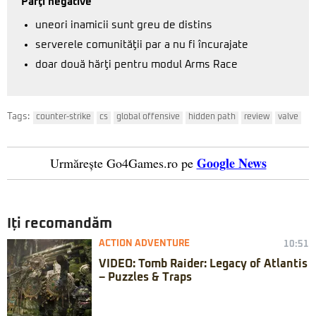
Părţi negative
uneori inamicii sunt greu de distins
serverele comunităţii par a nu fi încurajate
doar două hărţi pentru modul Arms Race
Tags:
counter-strike
cs
global offensive
hidden path
review
valve
Google News
Urmărește Go4Games.ro pe
Iți recomandăm
ACTION ADVENTURE
10:51
VIDEO: Tomb Raider: Legacy of Atlantis
– Puzzles & Traps