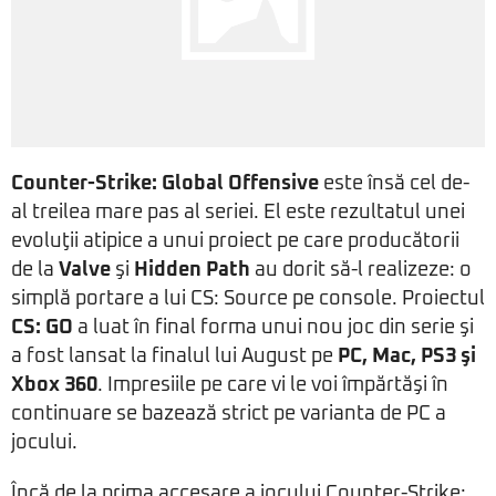
Counter-Strike: Global Offensive
este însă cel de-
al treilea mare pas al seriei. El este rezultatul unei
evoluţii atipice a unui proiect pe care producătorii
de la
Valve
şi
Hidden Path
au dorit să-l realizeze: o
simplă portare a lui CS: Source pe console. Proiectul
CS: GO
a luat în final forma unui nou joc din serie şi
a fost lansat la finalul lui August pe
PC, Mac, PS3 şi
Xbox 360
. Impresiile pe care vi le voi împărtăşi în
continuare se bazează strict pe varianta de PC a
jocului.
Încă de la prima accesare a jocului Counter-Strike: