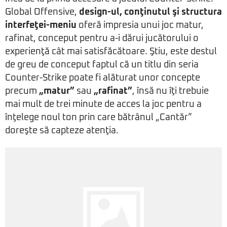
Global Offensive,
design-ul, conţinutul şi structura
interfeţei-meniu
oferă impresia unui joc matur,
rafinat, conceput pentru a-i dărui jucătorului o
experienţă cât mai satisfăcătoare. Ştiu, este destul
de greu de conceput faptul că un titlu din seria
Counter-Strike poate fi alăturat unor concepte
precum
„matur”
sau
„rafinat”
, însă nu îţi trebuie
mai mult de trei minute de acces la joc pentru a
înţelege noul ton prin care bătrânul „Cantăr”
doreşte să capteze atenţia.