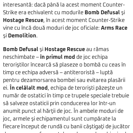
interesantă: dacă până la acest moment Counter-
Strike era echivalent cu modurile
Bomb Defusal
şi
Hostage Rescue
, în acest moment Counter-Strike
vine cu încă două moduri de joc oficiale:
Arms Race
şi
Demolition
.
Bomb Defusal
şi
Hostage Rescue
au rămas
neschimbate –
în primul mod
de joc echipa
teroriştilor încearcă să plaseze o bombă cu ceas în
timp ce echipa adversă – antiteroristă – luptă
pentru dezamorsarea bombei sau evitarea plasării
ei.
În celălalt mod
, echipa de terorişti păzeşte un
număr de ostatici în timp ce trupele speciale trebuie
să salveze ostaticii prin conducerea lor într-un
anumit punct al hărţii de joc. În ambele moduri de
joc, armele şi echipamentul sunt cumpărate la
fiecare început de rundă cu banii câştigaţi de jucător