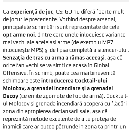
Ca
experienţă de joc
, CS: GO nu diferă foarte mult
de jocurile precedente. Vorbind despre arsenal,
principalele schimbări sunt reprezentate de cele
opt arme noi
, dintre care unele înlocuiesc variante
mai vechi ale aceleiaşi arme (de exemplu MP7
înlocuieşte MP5) şi de lipsa completă a silencer-ului.
Senzaţia de tras cu arma a rămas aceeaşi
, aşa că
orice fan vechi se va simţi ca acasă în Global
Offensive. În schimb, poate cea mai binevenită
schimbare este
introducerea Cocktail-ului
Molotov, a grenadei incendiare şi a grenadei
Decoy
(ce emite zgomote de foc de armă). Cocktail-
ul Molotov şi grenada incendiară acoperă cu flăcări
zona din apropierea declanşării sale, aşa că
reprezintă metode excelente de a te proteja de
inamicii care ar putea pătrunde în zona ta printr-un