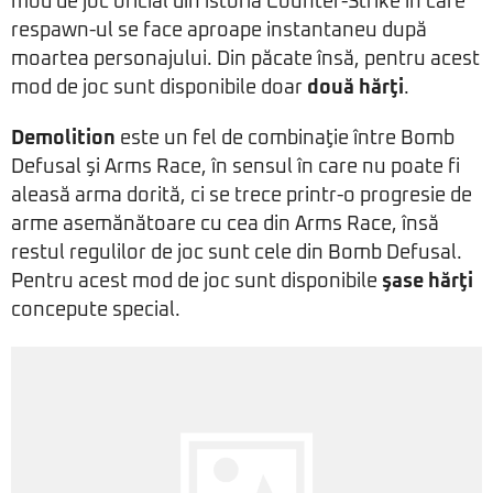
mod de joc oficial din istoria Counter-Strike în care
respawn-ul se face aproape instantaneu după
moartea personajului. Din păcate însă, pentru acest
mod de joc sunt disponibile doar
două hărţi
.
Demolition
este un fel de combinaţie între Bomb
Defusal şi Arms Race, în sensul în care nu poate fi
aleasă arma dorită, ci se trece printr-o progresie de
arme asemănătoare cu cea din Arms Race, însă
restul regulilor de joc sunt cele din Bomb Defusal.
Pentru acest mod de joc sunt disponibile
şase hărţi
concepute special.