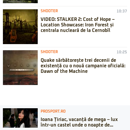
SHOOTER
10:37
VIDEO: STALKER 2: Cost of Hope –
Location Showcase: Iron Forest și
centrala nucleară de la Cernobîl
SHOOTER
10:25
Quake sărbătorește trei decenii de
existență cu o nouă campanie oficială:
Dawn of the Machine
PROSPORT.RO
Ioana Țiriac, vacanță de mega – lux
într-un castel unde o noapte de...