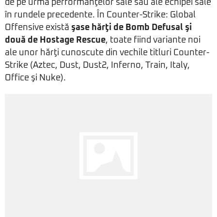
de pe urma performanţelor sale sau ale echipei sale
în rundele precedente. În Counter-Strike: Global
Offensive există
şase hărţi de Bomb Defusal şi
două de Hostage Rescue
, toate fiind variante noi
ale unor hărţi cunoscute din vechile titluri Counter-
Strike (Aztec, Dust, Dust2, Inferno, Train, Italy,
Office şi Nuke).