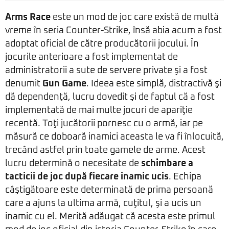
Arms Race
este un mod de joc care există de multă
vreme în seria Counter-Strike, însă abia acum a fost
adoptat oficial de către producătorii jocului. În
jocurile anterioare a fost implementat de
administratorii a sute de servere private şi a fost
denumit
Gun Game
. Ideea este simplă, distractivă şi
dă dependenţă, lucru dovedit şi de faptul că a fost
implementată de mai multe jocuri de apariţie
recentă. Toţi jucătorii pornesc cu o armă, iar pe
măsură ce doboară inamici aceasta le va fi înlocuită,
trecând astfel prin toate gamele de arme. Acest
lucru determină o necesitate de
schimbare a
tacticii de joc după fiecare inamic ucis
. Echipa
câştigătoare este determinată de prima persoană
care a ajuns la ultima armă, cuţitul, şi a ucis un
inamic cu el. Merită adăugat că acesta este primul