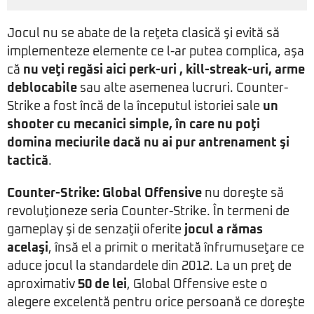
Jocul nu se abate de la reţeta clasică şi evită să
implementeze elemente ce l-ar putea complica, aşa
că
nu veţi regăsi aici perk-uri , kill-streak-uri, arme
deblocabile
sau alte asemenea lucruri. Counter-
Strike a fost încă de la începutul istoriei sale
un
shooter cu mecanici simple, în care nu poţi
domina meciurile dacă nu ai pur antrenament şi
tactică
.
Counter-Strike: Global Offensive
nu doreşte să
revoluţioneze seria Counter-Strike. În termeni de
gameplay şi de senzaţii oferite
jocul a rămas
acelaşi
, însă el a primit o meritată înfrumuseţare ce
aduce jocul la standardele din 2012. La un preţ de
aproximativ
50 de lei
, Global Offensive este o
alegere excelentă pentru orice persoană ce doreşte