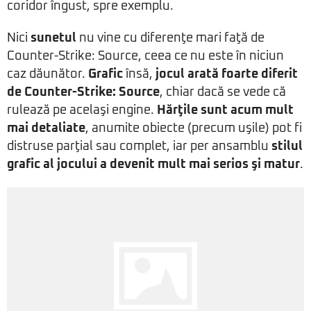
coridor îngust, spre exemplu.
Nici
sunetul
nu vine cu diferenţe mari faţă de
Counter-Strike: Source, ceea ce nu este în niciun
caz dăunător.
Grafic
însă,
jocul arată foarte diferit
de Counter-Strike: Source
, chiar dacă se vede că
rulează pe acelaşi engine.
Hărţile sunt acum mult
mai detaliate
, anumite obiecte (precum uşile) pot fi
distruse parţial sau complet, iar per ansamblu
stilul
grafic al jocului a devenit mult mai serios şi matur
.