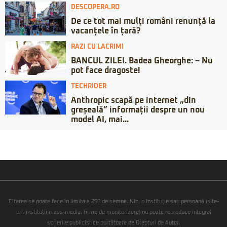
DESCOPERA.RO
De ce tot mai mulți români renunță la
vacanțele în țară?
RAZI CU LACRIMI
BANCUL ZILEI. Badea Gheorghe: – Nu
pot face dragoste!
TECHRIDER
Anthropic scapă pe internet „din
greșeală” informații despre un nou
model AI, mai...
Citarea se poate face în limita a 250 de semne. Nici o instituţie sau persoană (site-
uri, instituţii mass-media, firme de monitorizare) nu poate reproduce integral
scrierile publicistice purtătoare de Drepturi de Autor.