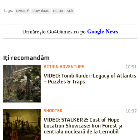
Tags:
crysis 2
download
editor
sdk
Google News
Urmărește Go4Games.ro pe
Iți recomandăm
ACTION ADVENTURE
10:51
VIDEO: Tomb Raider: Legacy of Atlantis
– Puzzles & Traps
SHOOTER
10:37
VIDEO: STALKER 2: Cost of Hope –
Location Showcase: Iron Forest și
centrala nucleară de la Cernobîl