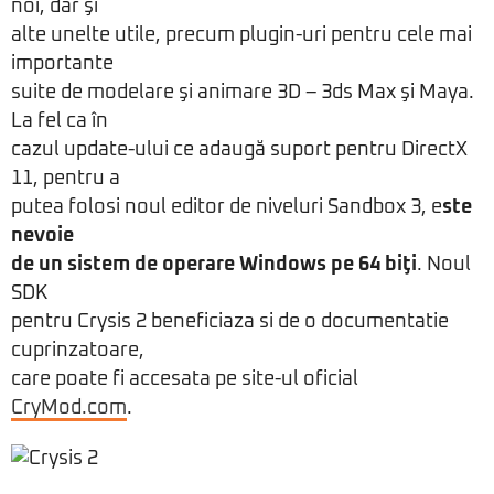
noi, dar şi
alte unelte utile, precum plugin-uri pentru cele mai
importante
suite de modelare şi animare 3D – 3ds Max şi Maya.
La fel ca în
cazul update-ului ce adaugă suport pentru DirectX
11, pentru a
putea folosi noul editor de niveluri Sandbox 3, e
ste
nevoie
de un sistem de operare Windows pe 64 biţi
. Noul
SDK
pentru Crysis 2 beneficiaza si de o documentatie
cuprinzatoare,
care poate fi accesata pe site-ul oficial
CryMod.com
.