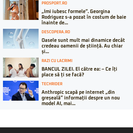
PROSPORT.RO
„Îmi iubesc formele”. Georgina
Rodriguez s-a pozat în costum de baie
înainte de...
DESCOPERA.RO
Oasele sunt mult mai dinamice decât
credeau oamenii de știință. Au chiar
și...
RAZI CU LACRIMI
BANCUL ZILEI. El către ea: – Ce îți
place să ți se facă?
TECHRIDER
Anthropic scapă pe internet „din
greșeală” informații despre un nou
model AI, mai...