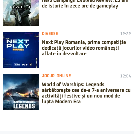
Halo Campaign Evolved Review: 25 ani
de istorie în zece ore de gameplay
DIVERSE
12:22
Next Play Romania, prima competiție
dedicată jocurilor video românești
aflate în dezvoltare
JOCURI ONLINE
12:04
World of Warships: Legends
sărbătorește cea de-a 7-a aniversare cu
activități festive și un nou mod de
luptă Modern Era