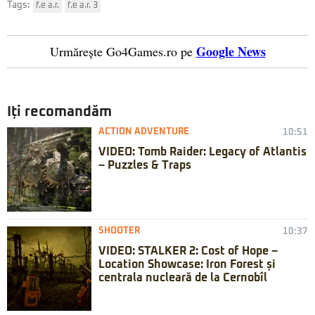
Tags:
f.e a.r.
f.e a.r. 3
Google News
Urmărește Go4Games.ro pe
Iți recomandăm
ACTION ADVENTURE
10:51
VIDEO: Tomb Raider: Legacy of Atlantis
– Puzzles & Traps
SHOOTER
10:37
VIDEO: STALKER 2: Cost of Hope –
Location Showcase: Iron Forest și
centrala nucleară de la Cernobîl