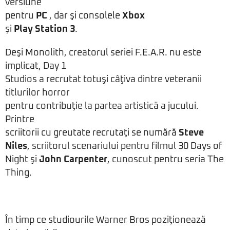
versiune
pentru
PC
, dar şi consolele
Xbox
şi
Play Station 3
.
Deşi Monolith, creatorul seriei F.E.A.R. nu este
implicat, Day 1
Studios a recrutat totuşi câţiva dintre veteranii
titlurilor horror
pentru contribuţie la partea artistică a jucului.
Printre
scriitorii cu greutate recrutaţi se numără
Steve
Niles
, scriitorul scenariului pentru filmul 30 Days of
Night şi
John Carpenter
, cunoscut pentru seria The
Thing.
În timp ce studiourile Warner Bros poziţionează