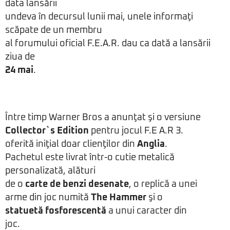
data lansării
undeva în decursul lunii mai, unele informaţi
scăpate de un membru
al forumului oficial F.E.A.R. dau ca dată a lansării
ziua de
24 mai
.
Între timp Warner Bros a anunţat şi o versiune
Collector`s Edition
pentru jocul F.E A.R 3.
oferită iniţial doar clienţilor din
Anglia
.
Pachetul este livrat într-o cutie metalică
personalizată, alături
de o
carte de benzi desenate
, o replică a unei
arme din joc numită
The Hammer
şi o
statuetă fosforescentă
a unui caracter din
joc.