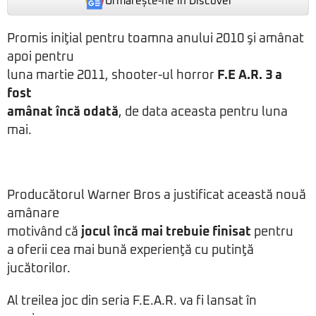
Urmărește-ne in Discover
Promis iniţial pentru toamna anului 2010 şi amânat
apoi pentru
luna martie 2011, shooter-ul horror
F.E A.R. 3 a
fost
amânat încă odată
, de data aceasta pentru luna
mai.
Producătorul Warner Bros a justificat această nouă
amânare
motivând că
jocul încă mai trebuie finisat
pentru
a oferii cea mai bună experienţă cu putinţă
jucătorilor.
Al treilea joc din seria F.E.A.R. va fi lansat în