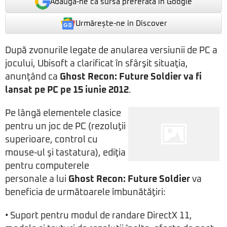
Adaugă-ne ca sursă preferată în Google
Urmărește-ne in Discover
După zvonurile legate de anularea versiunii de PC a
jocului, Ubisoft a clarificat în sfârşit situaţia,
anunţând ca
Ghost Recon: Future Soldier va fi
lansat pe PC pe 15 iunie 2012
.
Pe lângă elementele clasice
pentru un joc de PC (rezoluţii
superioare, control cu
mouse-ul şi tastatura), ediţia
pentru computerele
personale a lui
Ghost Recon: Future Soldier
va
beneficia de următoarele îmbunătăţiri:
• Suport pentru modul de randare DirectX 11,