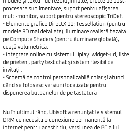
modele şi texturi de rezoluţii înalte, efecte de post-
procesare suplimentare, suport pentru afişarea
multi-monitor, suport pentru stereoscopic TriDef.
• Elemente grafice DirectX 11: Tessellation (pentru
modele 3D mai detaliate), iluminare realistă bazată
pe Compute Shaders (pentru iluminare globală),
ceaţă volumetrică.
• Integrare online cu sistemul Uplay: widget-uri, liste
de prieteni, party text chat şi sistem flexibil de
invitaţii.
• Schemă de control personalizabilă chiar şi atunci
când se folosesc versiuni localizate pentru
dispunerea butoanelor de pe tastatură
Nu în ultimul rând, Ubisoft a renunţat la sistemul
DRM ce necesita o conexiune permanentă la
Internet pentru acest titlu, versiunea de PC a lui