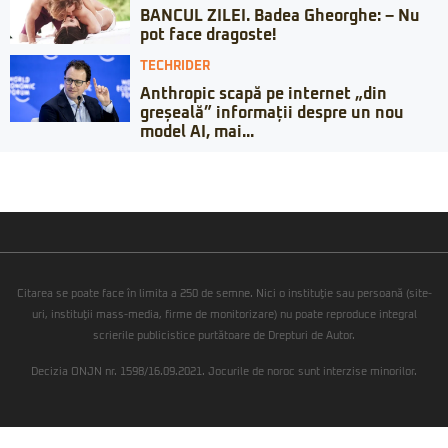
BANCUL ZILEI. Badea Gheorghe: – Nu
pot face dragoste!
TECHRIDER
Anthropic scapă pe internet „din
greșeală” informații despre un nou
model AI, mai...
Citarea se poate face în limita a 250 de semne. Nici o instituţie sau persoană (site-
uri, instituţii mass-media, firme de monitorizare) nu poate reproduce integral
scrierile publicistice purtătoare de Drepturi de Autor.
Decizia ONJN nr. 1598/16.09.2021. Jocurile de noroc sunt interzise minorilor.