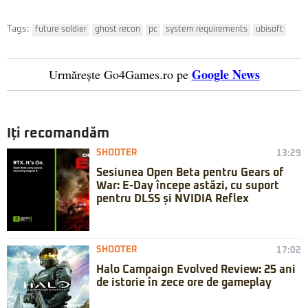
Tags:
future soldier
ghost recon
pc
system requirements
ubisoft
Google News
Urmărește Go4Games.ro pe
Iți recomandăm
SHOOTER
13:29
Sesiunea Open Beta pentru Gears of
War: E-Day începe astăzi, cu suport
pentru DLSS și NVIDIA Reflex
SHOOTER
17:02
Halo Campaign Evolved Review: 25 ani
de istorie în zece ore de gameplay