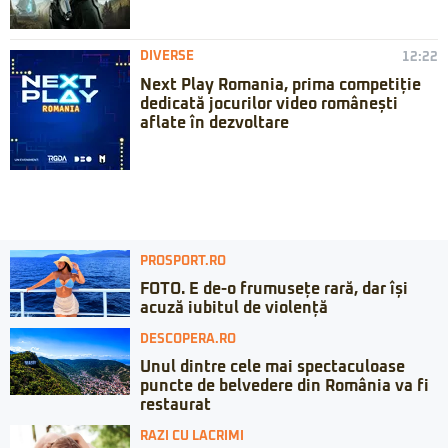
DIVERSE
12:22
Next Play Romania, prima competiție
dedicată jocurilor video românești
aflate în dezvoltare
PROSPORT.RO
FOTO. E de-o frumusețe rară, dar își
acuză iubitul de violență
DESCOPERA.RO
Unul dintre cele mai spectaculoase
puncte de belvedere din România va fi
restaurat
RAZI CU LACRIMI