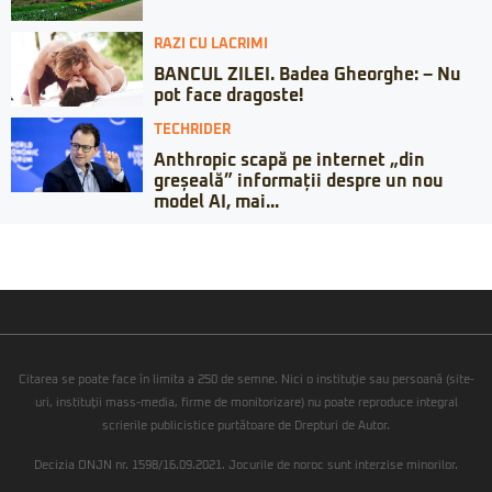
RAZI CU LACRIMI
BANCUL ZILEI. Badea Gheorghe: – Nu
pot face dragoste!
TECHRIDER
Anthropic scapă pe internet „din
greșeală” informații despre un nou
model AI, mai...
Citarea se poate face în limita a 250 de semne. Nici o instituţie sau persoană (site-
uri, instituţii mass-media, firme de monitorizare) nu poate reproduce integral
scrierile publicistice purtătoare de Drepturi de Autor.
Decizia ONJN nr. 1598/16.09.2021. Jocurile de noroc sunt interzise minorilor.