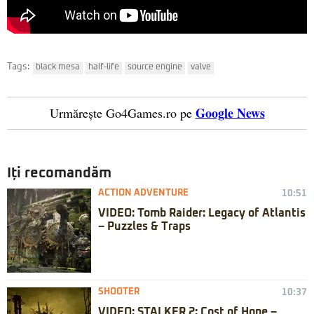
Tags:
black mesa
half-life
source engine
valve
Google News
Urmărește Go4Games.ro pe
Iți recomandăm
ACTION ADVENTURE
10:51
VIDEO: Tomb Raider: Legacy of Atlantis
– Puzzles & Traps
SHOOTER
10:37
VIDEO: STALKER 2: Cost of Hope –