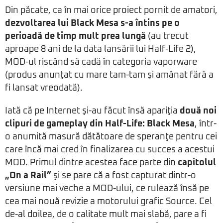
Din păcate, ca în mai orice proiect pornit de amatori,
dezvoltarea lui Black Mesa s-a întins pe o
perioadă de timp mult prea lungă
(au trecut
aproape 8 ani de la data lansării lui Half-Life 2),
MOD-ul riscând să cadă în categoria vaporware
(produs anunţat cu mare tam-tam şi amânat fără a
fi lansat vreodată).
Iată că pe Internet şi-au făcut însă apariţia
două noi
clipuri de gameplay din Half-Life: Black Mesa
, într-
o anumită masură dătătoare de speranţe pentru cei
care încă mai cred în finalizarea cu succes a acestui
MOD. Primul dintre acestea face parte din
capitolul
„On a Rail”
şi se pare că a fost capturat dintr-o
versiune mai veche a MOD-ului, ce rulează însă pe
cea mai nouă revizie a motorului grafic Source. Cel
de-al doilea, de o calitate mult mai slabă, pare a fi